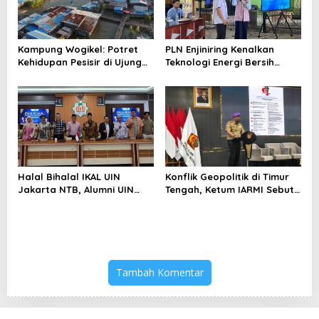
Kampung Wogikel: Potret
PLN Enjiniring Kenalkan
Kehidupan Pesisir di Ujung
Teknologi Energi Bersih
Selatan Papua yang
kepada Pelajar Jakarta
Bertahan di Tengah
Keterbatasan
Halal Bihalal IKAL UIN
Konflik Geopolitik di Timur
Jakarta NTB, Alumni UIN
Tengah, Ketum IARMI Sebut
Jakarta Adalah Aset
Alumni Menwa Harus Ambil
Strategis
Peran Strategis
Tambah Komentar