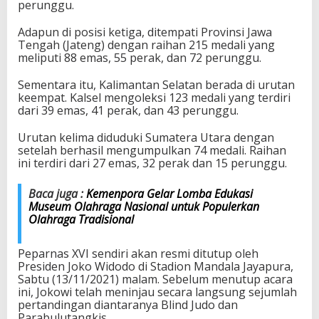
perunggu.
u
a
Adapun di posisi ketiga, ditempati Provinsi Jawa
r
Tengah (Jateng) dengan raihan 215 medali yang
a
meliputi 88 emas, 55 perak, dan 72 perunggu.
U
m
Sementara itu, Kalimantan Selatan berada di urutan
u
keempat. Kalsel mengoleksi 123 medali yang terdiri
m
dari 39 emas, 41 perak, dan 43 perunggu.
Urutan kelima diduduki Sumatera Utara dengan
setelah berhasil mengumpulkan 74 medali. Raihan
ini terdiri dari 27 emas, 32 perak dan 15 perunggu.
Baca juga :
Kemenpora Gelar Lomba Edukasi
Museum Olahraga Nasional untuk Populerkan
Olahraga Tradisional
Peparnas XVI sendiri akan resmi ditutup oleh
Presiden Joko Widodo di Stadion Mandala Jayapura,
Sabtu (13/11/2021) malam. Sebelum menutup acara
ini, Jokowi telah meninjau secara langsung sejumlah
pertandingan diantaranya Blind Judo dan
Parabulutangkis.