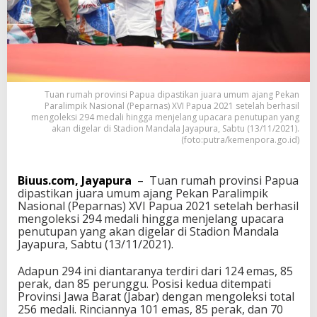
T
u
a
n
R
u
m
Tuan rumah provinsi Papua dipastikan juara umum ajang Pekan
a
Paralimpik Nasional (Peparnas) XVI Papua 2021 setelah berhasil
h
mengoleksi 294 medali hingga menjelang upacara penutupan yang
P
akan digelar di Stadion Mandala Jayapura, Sabtu (13/11/2021).
a
(foto:putra/kemenpora.go.id)
p
u
a
Biuus.com, Jayapura
– Tuan rumah provinsi Papua
D
dipastikan juara umum ajang Pekan Paralimpik
i
Nasional (Peparnas) XVI Papua 2021 setelah berhasil
p
mengoleksi 294 medali hingga menjelang upacara
a
penutupan yang akan digelar di Stadion Mandala
s
Jayapura, Sabtu (13/11/2021).
t
i
Adapun 294 ini diantaranya terdiri dari 124 emas, 85
k
perak, dan 85 perunggu. Posisi kedua ditempati
a
Provinsi Jawa Barat (Jabar) dengan mengoleksi total
n
256 medali. Rinciannya 101 emas, 85 perak, dan 70
J