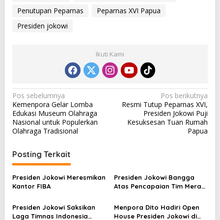
Penutupan Peparnas
Peparnas XVI Papua
Presiden jokowi
Ikuti Kami
N
Pos sebelumnya
Pos berikutnya
Kemenpora Gelar Lomba
Resmi Tutup Peparnas XVI,
a
Edukasi Museum Olahraga
Presiden Jokowi Puji
v
Nasional untuk Populerkan
Kesuksesan Tuan Rumah
Olahraga Tradisional
Papua
i
g
Posting Terkait
a
s
Presiden Jokowi Meresmikan
Presiden Jokowi Bangga
Kantor FIBA
Atas Pencapaian Tim Merah
i
Putih Pada Paralimpiade
p
2024 Paris
Presiden Jokowi Saksikan
Menpora Dito Hadiri Open
Laga Timnas Indonesia
House Presiden Jokowi di