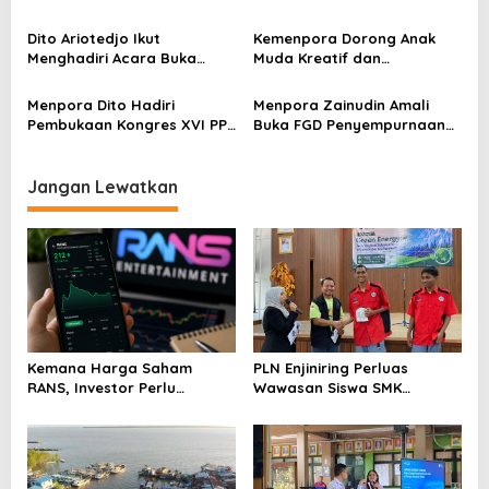
o
Kontra Australia di
Istana
s
Dampingi Menpora Dito
Dito Ariotedjo Ikut
Kemenpora Dorong Anak
Menghadiri Acara Buka
Muda Kreatif dan
Puasa Bersama Presiden
Berprestasi Nasional dan
Jokowi dan Wapres Ma’ruf
Internasional
Menpora Dito Hadiri
Menpora Zainudin Amali
Amin
Pembukaan Kongres XVI PP
Buka FGD Penyempurnaan
GP Ansor
Inpres Nomor 3
Jangan Lewatkan
Kemana Harga Saham
PLN Enjiniring Perluas
RANS, Investor Perlu
Wawasan Siswa SMK
Cermati Fundamental dan
tentang Tantangan
Menghindari Spekulasi
Perubahan Iklim
Berlebihan