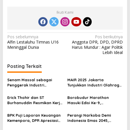
Ikuti Kami
N
Pos sebelumnya
Pos berikutnya
Alfin Lestaluhu Timnas U16
Anggota DPR, DPD, DPRD
a
Meninggal Dunia
Harus Mundur : Agar Politik
v
Lebih Ideal
i
Posting Terkait
g
a
Senam Massal sebagai
MAIR 2025 Jakarta
s
Penggerak Industri
Tunjukkan Industri Olahraga
Olahraga: Momentum ISS
Jadi Mesin Ekonomi Baru
i
2025 untuk Ekonomi
Erick Thohir dan ST
Borobudur Marathon
p
Nasional
Burhanuddin Resmikan Kerja
Masuki Edisi Ke-9,
Sama Tata Kelola Hukum
Pemerintah Siap Perkuat
o
Program Pemuda dan
Kolaborasi
BPK Puji Laporan Keuangan
Perangi Narkoba Demi
s
Olahraga
Kemenpora, DPR Apresiasi
Indonesia Emas 2045,
Kinerja Menpora Dito
Kemenpora Gandeng BNN