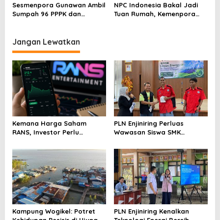
Sesmenpora Gunawan Ambil
NPC Indonesia Bakal Jadi
Sumpah 96 PPPK dan
Tuan Rumah, Kemenpora
Serahkan SK Kepada 52
Kucurkan Bantuan Dana
CPNS
Tahap II
Jangan Lewatkan
Kemana Harga Saham
PLN Enjiniring Perluas
RANS, Investor Perlu
Wawasan Siswa SMK
Cermati Fundamental dan
tentang Tantangan
Menghindari Spekulasi
Perubahan Iklim
Berlebihan
Kampung Wogikel: Potret
PLN Enjiniring Kenalkan