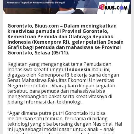
a
l
o
J
a
Gorontalo, Biuus.com – Dalam meningkatkan
r
kreativitas pemuda di Provinsi Gorontalo,
a
Kementrian Pemuda dan Olahraga Republik
n
Indonesia (Kemenpora RI), gelar pelatian Desain
g
Grafis bagi pemuda dan mahasiswa se-Provinsi
D
Gorontalo, Selasa (05/11).
i
b
Kegiatan yang mengangkat tema Pemuda dan
a
mahasiswa kreatif unggul
Indonesia
maju ini,
n
digagas oleh Kemenpora RI bekerja sama dengan
t
Senat Mahasiswa Fakultas Ekonomi Universitas
u
Negeri Gorontalo. Diharapkan dengan kegiatan
,
tersebut, para pemuda dan mahasiswa bisa
K
mengembangkan bakat serta kreativitasnya di
e
bidang Informasi dan tekhnologi.
m
e
“Agar dimana putra putri Gorontalo itu bisa
n
melahirkan satu temuan, terutama di bidang
p
teknologi yang bisa bersaing dengan Nasional. Hal
o
ini juga sebagai modal dasar untuk anak – anak
r