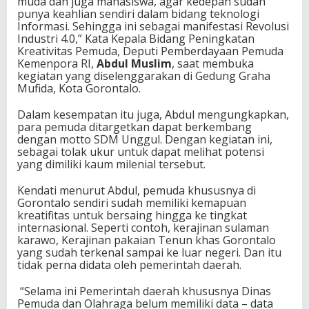
muda dan juga mahasiswa, agar kedepan sudah
a
punya keahlian sendiri dalam bidang teknologi
B
Informasi. Sehingga ini sebagai manifestasi Revolusi
e
Industri 4.0,” Kata Kepala Bidang Peningkatan
r
Kreativitas Pemuda, Deputi Pemberdayaan Pemuda
i
Kemenpora RI,
Abdul Muslim
, saat membuka
k
kegiatan yang diselenggarakan di Gedung Graha
a
Mufida, Kota Gorontalo.
n
S
Dalam kesempatan itu juga, Abdul mengungkapkan,
o
para pemuda ditargetkan dapat berkembang
l
dengan motto SDM Unggul. Dengan kegiatan ini,
u
sebagai tolak ukur untuk dapat melihat potensi
s
yang dimiliki kaum milenial tersebut.
i
Kendati menurut Abdul, pemuda khususnya di
Gorontalo sendiri sudah memiliki kemapuan
kreatifitas untuk bersaing hingga ke tingkat
internasional. Seperti contoh, kerajinan sulaman
karawo, Kerajinan pakaian Tenun khas Gorontalo
yang sudah terkenal sampai ke luar negeri. Dan itu
tidak perna didata oleh pemerintah daerah.
“Selama ini Pemerintah daerah khususnya Dinas
Pemuda dan Olahraga belum memiliki data – data