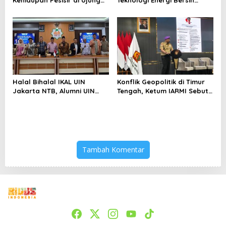
Kehidupan Pesisir di Ujung
Teknologi Energi Bersih
Selatan Papua yang
kepada Pelajar Jakarta
Bertahan di Tengah
Keterbatasan
Halal Bihalal IKAL UIN
Konflik Geopolitik di Timur
Jakarta NTB, Alumni UIN
Tengah, Ketum IARMI Sebut
Jakarta Adalah Aset
Alumni Menwa Harus Ambil
Strategis
Peran Strategis
Tambah Komentar