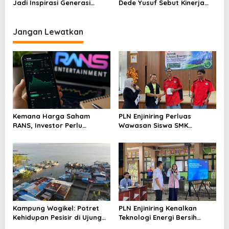
Jadi Inspirasi Generasi
Dede Yusuf Sebut Kinerja
Muda Indonesia
Kemenpora Patut Dicontoh
Jangan Lewatkan
Kemana Harga Saham
PLN Enjiniring Perluas
RANS, Investor Perlu
Wawasan Siswa SMK
Cermati Fundamental dan
tentang Tantangan
Menghindari Spekulasi
Perubahan Iklim
Berlebihan
Kampung Wogikel: Potret
PLN Enjiniring Kenalkan
Kehidupan Pesisir di Ujung
Teknologi Energi Bersih
Selatan Papua yang
kepada Pelajar Jakarta