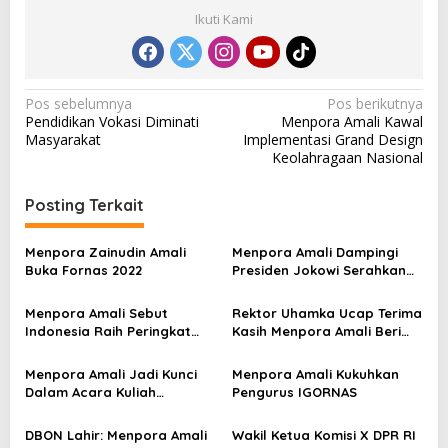
Ikuti Kami
N
Pos sebelumnya
Pos berikutnya
Pendidikan Vokasi Diminati
Menpora Amali Kawal
a
Masyarakat
Implementasi Grand Design
v
Keolahragaan Nasional
i
Posting Terkait
g
a
Menpora Zainudin Amali
Menpora Amali Dampingi
s
Buka Fornas 2022
Presiden Jokowi Serahkan
Bonus Atlet Peraih Medali
i
SEA Games 2021
Menpora Amali Sebut
Rektor Uhamka Ucap Terima
p
Indonesia Raih Peringkat
Kasih Menpora Amali Beri
Tiga SEA Games
Wawasan Baru ke Uhamka
o
Menpora Amali Jadi Kunci
Menpora Amali Kukuhkan
s
Dalam Acara Kuliah
Pengurus IGORNAS
Universitas Muhammadiyah
DBON Lahir: Menpora Amali
Wakil Ketua Komisi X DPR RI