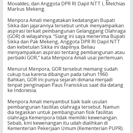
Movaldes, dan Anggota DPR RI Dapil NTT I, Melchias
n
Markus Mekeng.
a
n
Menpora Amali mengatakan kedatangan Bupati
G
Sikka dan jajarannya tersebut untuk menyampaikan
O
aspirasi terkait pembangunan Gelanggang Olahraga
R
(GOR) di wilayahnya. “Siang ini saya menerima Bupati
N
Sikka dan Pak Mekeng, Anggota DPR RI Dapil NTT
T
dan kebetulan Sikka ini dapilnya. Beliau
T
menyampaikan aspirasi tentang pembangunan atau
perbaiki GOR,” kata Menpora Amali usai pertemuan.
Menurut Menpora, GOR tersebut memang sudah
cukup tua karena dibangun pada tahun 1960.
Bahkan, GOR ini punya sejarah dimana menjadi
tenpat penginapan Paus Fransiskus saat dia datang
ke Indonesia.
Menpora Amali menyambut baik baik usulan
pembangunan fasilitas olahraga tersebut. Namun
dia tegaskan untuk pembangunan fisik fasilitas
olahraga Kemenpora tidak memiliki kewenangan.
Sebab, kini kewenangan itu udah dialihkan di
Kementerian Pekerjaan Umum (Kementerian PUPR).