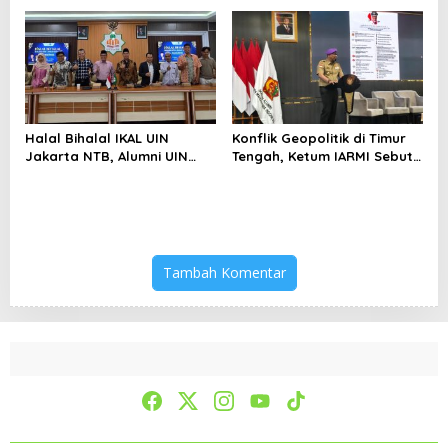
Bertahan di Tengah
Keterbatasan
Halal Bihalal IKAL UIN
Konflik Geopolitik di Timur
Jakarta NTB, Alumni UIN
Tengah, Ketum IARMI Sebut
Jakarta Adalah Aset
Alumni Menwa Harus Ambil
Strategis
Peran Strategis
Tambah Komentar