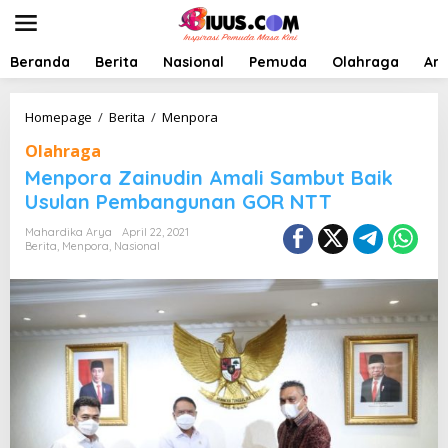
L
e
w
a
Beranda
Berita
Nasional
Pemuda
Olahraga
Art
t
i
k
M
Homepage
/
Berita
/
Menpora
e
e
Olahraga
k
n
o
p
Menpora Zainudin Amali Sambut Baik
n
o
Usulan Pembangunan GOR NTT
t
r
e
a
Mahardika Arya
April 22, 2021
n
Z
Berita
,
Menpora
,
Nasional
a
i
n
u
d
i
n
A
m
a
l