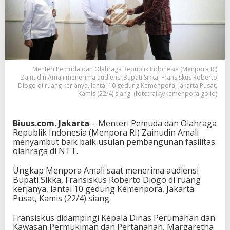
i
S
a
m
b
u
t
Menteri Pemuda dan Olahraga Republik Indonesia (Menpora RI)
B
Zainudin Amali menerima audiensi Bupati Sikka, Fransiskus Roberto
a
Diogo di ruang kerjanya, lantai 10 gedung Kemenpora, Jakarta Pusat,
i
Kamis (22/4) siang. (foto:raiky/kemenpora.go.id)
k
U
s
Biuus.com
,
Jakarta
– Menteri Pemuda dan Olahraga
u
Republik Indonesia (Menpora RI) Zainudin Amali
l
menyambut baik baik usulan pembangunan fasilitas
a
olahraga di NTT.
n
P
Ungkap Menpora Amali saat menerima audiensi
e
Bupati Sikka, Fransiskus Roberto Diogo di ruang
m
kerjanya, lantai 10 gedung Kemenpora, Jakarta
b
Pusat, Kamis (22/4) siang.
a
n
Fransiskus didampingi Kepala Dinas Perumahan dan
g
Kawasan Permukiman dan Pertanahan, Margaretha
u