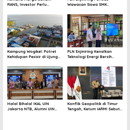
RANS, Investor Perlu
Wawasan Siswa SMK
Cermati Fundamental dan
tentang Tantangan
Menghindari Spekulasi
Perubahan Iklim
Berlebihan
Kampung Wogikel: Potret
PLN Enjiniring Kenalkan
Kehidupan Pesisir di Ujung
Teknologi Energi Bersih
Selatan Papua yang
kepada Pelajar Jakarta
Bertahan di Tengah
Keterbatasan
Halal Bihalal IKAL UIN
Konflik Geopolitik di Timur
Jakarta NTB, Alumni UIN
Tengah, Ketum IARMI Sebut
Jakarta Adalah Aset
Alumni Menwa Harus Ambil
Strategis
Peran Strategis