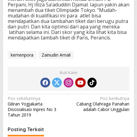
Perpani, Hj Illiza Sa’aduddin Djamal. Iapun yakin akan
menambah dua tiket Olimpiade Tokyo. “Mudah-
mudahan di kualifikasi ini para atlet bisa
mendapatkan dua tambahan tiket dari berugu putra
dan putri. Dan kita optimsi dari apa yang mereka
latihan selama ini. Dari skor yang kita lihat kita bisa
mendapatkan tambah tiket di Paris, Perancis.
kemenpora
Zainudin Amali
Ikuti Kami
N
Pos sebelumnya
Pos berikutnya
Giliran Yogjakarta
Cabang Olahraga Panahan
a
Disosialisasi Inpres No 3
adalah Cabor Unggulan
v
Tahun 2019
i
Posting Terkait
g