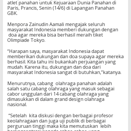
atlet panahan untuk Kejuaraan Dunia Panahan di
m
Paris, Prancis, Senin (14/6) di Lapangan Panahan
b
GBK.
a
h
Menpora Zainudin Aamali mengajak seluruh
T
masyarakat Indonesia memberi dukungan dengan
i
doa agar mereka bisa berhasil meraih tiket
k
Olimpiade Tokyo.
e
t
“Harapan saya, masyarakat Indonesia dapat
M
memberikan dukungan dan doa supaya agar mereka
e
berhasil. Kita tahu ini bukankah perjuangan yang
n
mudah. Karena itu, dukungan dan doa dari
u
masyarakat Indonesia sangat di butuhkan,”katanya.
j
u
O
Menurutnya, cabang olahraga panahan adalah
l
salah satu cabang olahraga yang masuk sebagai
i
cabor unggulan dari 14 cabang olahraga yang
m
dimasukkan di dalam grand design olahraga
p
nasional.
i
a
“Setelah kita diskusi dengan berbagai profesor
d
keolahragaan dan juga uji publik di berbagai
e
perguruan tinggi maka kita memutuskan lebih
T