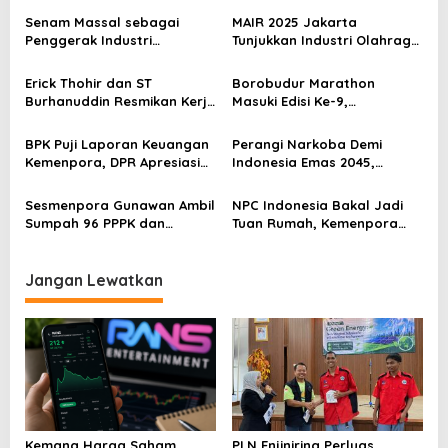
a
Senam Massal sebagai
MAIR 2025 Jakarta
s
Penggerak Industri
Tunjukkan Industri Olahraga
Olahraga: Momentum ISS
Jadi Mesin Ekonomi Baru
i
2025 untuk Ekonomi
Erick Thohir dan ST
Borobudur Marathon
p
Nasional
Burhanuddin Resmikan Kerja
Masuki Edisi Ke-9,
Sama Tata Kelola Hukum
Pemerintah Siap Perkuat
o
Program Pemuda dan
Kolaborasi
BPK Puji Laporan Keuangan
Perangi Narkoba Demi
s
Olahraga
Kemenpora, DPR Apresiasi
Indonesia Emas 2045,
Kinerja Menpora Dito
Kemenpora Gandeng BNN
Sesmenpora Gunawan Ambil
NPC Indonesia Bakal Jadi
Sumpah 96 PPPK dan
Tuan Rumah, Kemenpora
Serahkan SK Kepada 52
Kucurkan Bantuan Dana
CPNS
Tahap II
Jangan Lewatkan
Kemana Harga Saham
PLN Enjiniring Perluas