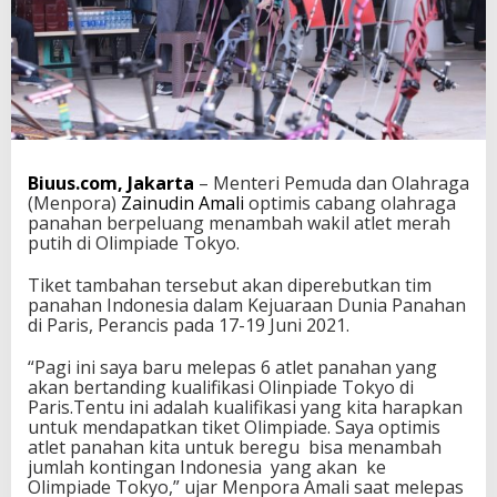
i
:
O
p
t
i
m
i
s
Biuus.com, Jakarta
– Menteri Pemuda dan Olahraga
C
(Menpora)
Zainudin Amali
optimis cabang olahraga
a
panahan berpeluang menambah wakil atlet merah
b
putih di Olimpiade Tokyo.
o
r
Tiket tambahan tersebut akan diperebutkan tim
P
panahan Indonesia dalam Kejuaraan Dunia Panahan
a
di Paris, Perancis pada 17-19 Juni 2021.
n
a
“Pagi ini saya baru melepas 6 atlet panahan yang
h
akan bertanding kualifikasi Olinpiade Tokyo di
a
Paris.Tentu ini adalah kualifikasi yang kita harapkan
n
untuk mendapatkan tiket Olimpiade. Saya optimis
M
atlet panahan kita untuk beregu bisa menambah
e
jumlah kontingan Indonesia yang akan ke
n
Olimpiade Tokyo,” ujar Menpora Amali saat melepas
a