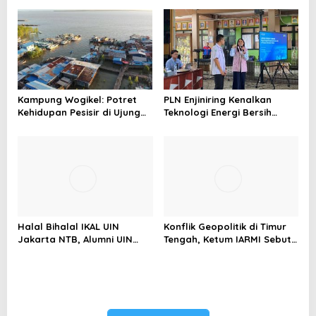
Menghindari Spekulasi
Perubahan Iklim
Berlebihan
Kampung Wogikel: Potret
PLN Enjiniring Kenalkan
Kehidupan Pesisir di Ujung
Teknologi Energi Bersih
Selatan Papua yang
kepada Pelajar Jakarta
Bertahan di Tengah
Keterbatasan
Halal Bihalal IKAL UIN
Konflik Geopolitik di Timur
Jakarta NTB, Alumni UIN
Tengah, Ketum IARMI Sebut
Jakarta Adalah Aset
Alumni Menwa Harus Ambil
Strategis
Peran Strategis