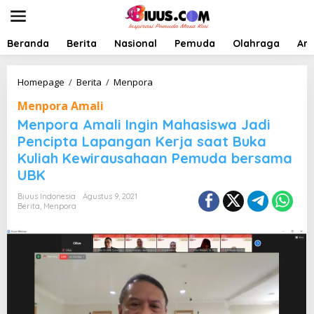
L
e
w
a
Beranda
Berita
Nasional
Pemuda
Olahraga
Art
t
i
k
M
Homepage
/
Berita
/
Menpora
e
e
Menpora Amali
k
n
o
p
Menpora Amali Ingin Mahasiswa Jadi
n
o
Pencipta Lapangan Kerja saat Buka
t
r
Kuliah Kewirausahaan Pemuda bersama
e
a
n
A
UBK
m
a
Biuus Indonesia
Agustus 9, 2021
Berita
,
Menpora
l
i
I
n
g
i
n
M
a