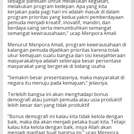
sebagai panduan untuk melakukan kegiatan,
a
melakukan program kedepan. Apa yang kita
n
kerjakan pada pagi hari ini adalah masuk di dalam
K
program prioritas yang kedua yakni pemberdayaan
e
pemuda menjadi kreatif, inovatif, mandiri, dan
r
berdaya saing serta menumbuhkan semangat
j
semangat kewirausahaan,” ucap Menpora Amali.
a
s
Menurut Menpora Amali, program kewirausahaan di
a
kalangan pemuda dijadikan prioritas karena tolak
a
ukur kemajuan suatu bangsa dari sisi kesejahteraan
t
masyarakatnya adalah seberapa besar persentase
B
masyarakat yang bergerak di bidang usaha.
u
k
“Semakin besar presentasenya, maka masyarakat di
a
negara itu menuju pada kemajuan,” jelasnya.
K
u
Terlebih bangsa ini akan menghadapi bonus
l
demografi atau jumlah pemuda atau usia produktif
i
lebih besar dari yang tidak produktif.
a
h
“Bonus demografi ini kalau kita tidak kelola dengan
K
baik, maka dia akan menjadi petaka buat kita. Tetapi
e
kalau kita kelola dengan baik, insya Allah akan
w
menjadi manfaat buat bangsa ini,” ucap Menpora
i