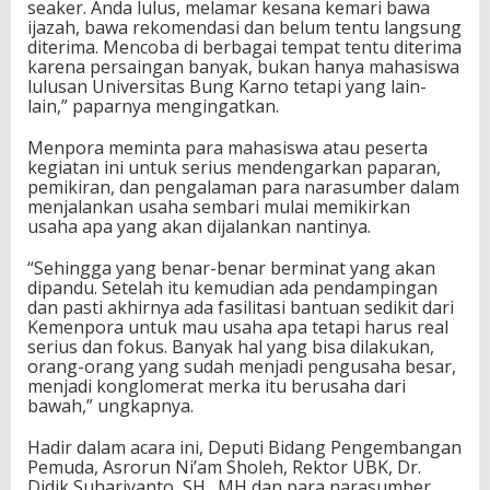
seaker. Anda lulus, melamar kesana kemari bawa
ijazah, bawa rekomendasi dan belum tentu langsung
diterima. Mencoba di berbagai tempat tentu diterima
karena persaingan banyak, bukan hanya mahasiswa
lulusan Universitas Bung Karno tetapi yang lain-
lain,” paparnya mengingatkan.
Menpora meminta para mahasiswa atau peserta
kegiatan ini untuk serius mendengarkan paparan,
pemikiran, dan pengalaman para narasumber dalam
menjalankan usaha sembari mulai memikirkan
usaha apa yang akan dijalankan nantinya.
“Sehingga yang benar-benar berminat yang akan
dipandu. Setelah itu kemudian ada pendampingan
dan pasti akhirnya ada fasilitasi bantuan sedikit dari
Kemenpora untuk mau usaha apa tetapi harus real
serius dan fokus. Banyak hal yang bisa dilakukan,
orang-orang yang sudah menjadi pengusaha besar,
menjadi konglomerat merka itu berusaha dari
bawah,” ungkapnya.
Hadir dalam acara ini, Deputi Bidang Pengembangan
Pemuda, Asrorun Ni’am Sholeh, Rektor UBK, Dr.
Didik Suhariyanto, SH., MH dan para narasumber