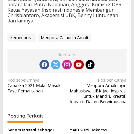
antara lain, Putra Nababan, Anggota Komisi X DPR,
Ketua Yayasan Inspirasi Indonesia Membangun
Chrisbiantoro, Akademisi UBK, Benny Luntungan
dan lainnya.
kemenpora
Menpora Zainudin Amali
Ikuti Kami
N
Pos sebelumnya
Pos berikutnya
Capaska 2021 Mulai Masuk
Menpora Amali Ingin
a
Fase Pemantapan
Mahasiswa UBK Jadi Inspirasi
v
untuk Mandiri, Kreatif,
Inovatif Dalam Berwirausaha
i
g
Posting Terkait
a
s
Senam Massal sebagai
MAIR 2025 Jakarta