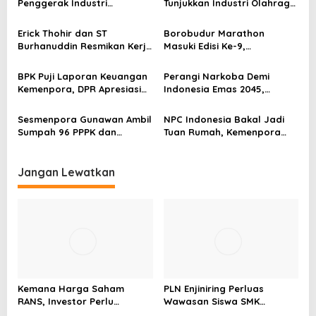
Penggerak Industri
Tunjukkan Industri Olahraga
i
Olahraga: Momentum ISS
Jadi Mesin Ekonomi Baru
p
2025 untuk Ekonomi
Erick Thohir dan ST
Borobudur Marathon
Nasional
Burhanuddin Resmikan Kerja
Masuki Edisi Ke-9,
o
Sama Tata Kelola Hukum
Pemerintah Siap Perkuat
s
Program Pemuda dan
Kolaborasi
BPK Puji Laporan Keuangan
Perangi Narkoba Demi
Olahraga
Kemenpora, DPR Apresiasi
Indonesia Emas 2045,
Kinerja Menpora Dito
Kemenpora Gandeng BNN
Sesmenpora Gunawan Ambil
NPC Indonesia Bakal Jadi
Sumpah 96 PPPK dan
Tuan Rumah, Kemenpora
Serahkan SK Kepada 52
Kucurkan Bantuan Dana
CPNS
Tahap II
Jangan Lewatkan
Kemana Harga Saham
PLN Enjiniring Perluas
RANS, Investor Perlu
Wawasan Siswa SMK
Cermati Fundamental dan
tentang Tantangan