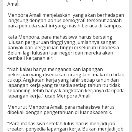
Amali.
r
a
Menpora Amali menjelaskan, yang akan berhadapan
u
langsung dengan bonus demografi tersebut adalah
s
para pemuda saat ini yang masih berada di kampus.
a
h
a
kata Menpora, para mahasiswa harus bersaing
a
lulusan perguruan tinggi yang jumlahnya sangat
n
banyak dari perguruan tinggi di seluruh Indonesia
P
Belum lagi lulusan luar negeri dan mereka akan
e
kembali ke tanah air.
m
u
“Nah kalau hanya mengandalkan lapangan
d
pekerjaan yang disediakan orang lain, maka itu tidak
a
cukup. Angkatan kerja yang lahir setiap tahun dan
b
lapangan kerja yang tersedia setiap tahun itu tidak
e
sebanding, lebih banyak angkatan kerjanya daripada
r
lapangan kerja,” ucap Menpora Amali.
s
a
Menurut Menpora Amali, para mahasiswa harus
m
dibekali dengan pengetahuan di luar akademik.
a
U
“Para mahasiswa setelah lulus harus menjadi job
B
creater, penyedia lapangan kerja. Bukan menjadi job
K