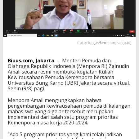
h
a
s
i
s
w
a
J
(foto: bagus/kemenpora.go.id)
a
d
i
Biuus.com, Jakarta
– Menteri Pemuda dan
P
Olahraga Republik Indonesia (Menpora RI) Zainudin
e
Amali secara resmi membuka kegiatan Kuliah
n
Kewirausahaan Pemuda Kemenpora bersama
c
Universitas Bung Karno (UBK) Jakarta secara virtual,
i
Senin (9/8) pagi.
p
t
Menpora Amali mengungkapkan bahwa
a
pengembangan kewirausahaan pemuda di kalangan
L
mahasiswa yang digelar tersebut merupakan
a
implementasi dari salah satu program prioritas
p
Kemenpora masa kerja 2020-2024.
a
n
“Ada 5 program prioritas yang kami telah jadikan
g