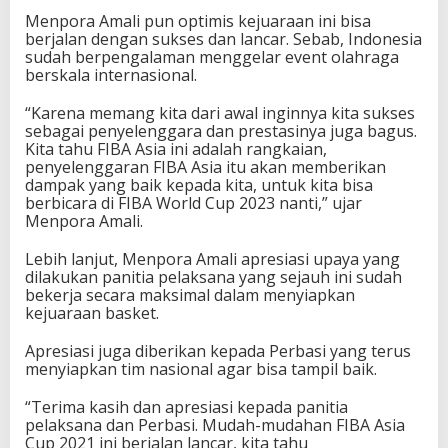
a
Menpora Amali pun optimis kejuaraan ini bisa
n
berjalan dengan sukses dan lancar. Sebab, Indonesia
c
sudah berpengalaman menggelar event olahraga
a
berskala internasional.
r
“Karena memang kita dari awal inginnya kita sukses
sebagai penyelenggara dan prestasinya juga bagus.
Kita tahu FIBA Asia ini adalah rangkaian,
penyelenggaran FIBA Asia itu akan memberikan
dampak yang baik kepada kita, untuk kita bisa
berbicara di FIBA World Cup 2023 nanti,” ujar
Menpora Amali.
Lebih lanjut, Menpora Amali apresiasi upaya yang
dilakukan panitia pelaksana yang sejauh ini sudah
bekerja secara maksimal dalam menyiapkan
kejuaraan basket.
Apresiasi juga diberikan kepada Perbasi yang terus
menyiapkan tim nasional agar bisa tampil baik.
“Terima kasih dan apresiasi kepada panitia
pelaksana dan Perbasi. Mudah-mudahan FIBA Asia
Cup 2021 ini berjalan lancar, kita tahu