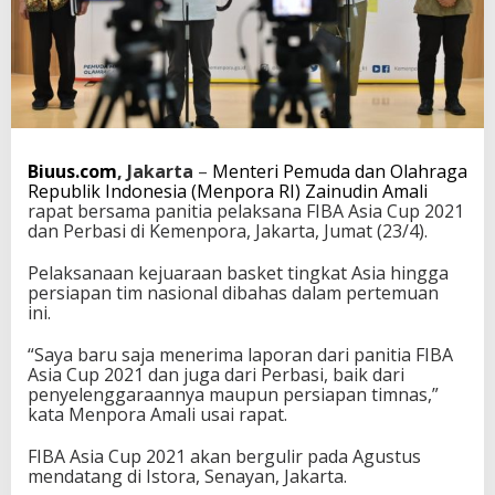
F
I
B
A
A
s
i
a
Biuus.com
, Jakarta
–
Menteri Pemuda dan Olahraga
C
Republik Indonesia (Menpora RI) Zainudin Amali
u
rapat bersama panitia pelaksana FIBA Asia Cup 2021
p
dan Perbasi di Kemenpora, Jakarta, Jumat (23/4).
2
0
2
Pelaksanaan kejuaraan basket tingkat Asia hingga
1
persiapan tim nasional dibahas dalam pertemuan
S
ini.
u
k
“Saya baru saja menerima laporan dari panitia FIBA
s
Asia Cup 2021 dan juga dari Perbasi, baik dari
e
penyelenggaraannya maupun persiapan timnas,”
s
kata Menpora Amali usai rapat.
d
a
FIBA Asia Cup 2021 akan bergulir pada Agustus
n
mendatang di Istora, Senayan, Jakarta.
L