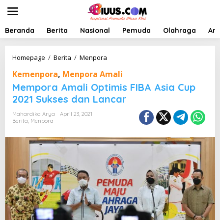
L
e
w
a
Beranda
Berita
Nasional
Pemuda
Olahraga
Art
t
i
k
M
Homepage
/
Berita
/
Menpora
e
e
Kemenpora
,
Menpora Amali
k
m
o
p
Mempora Amali Optimis FIBA Asia Cup
n
o
2021 Sukses dan Lancar
t
r
e
a
Mahardika Arya
April 23, 2021
n
A
Berita
,
Menpora
m
a
l
i
O
p
t
i
m
i
s