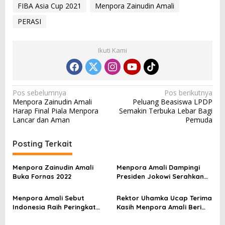
FIBA Asia Cup 2021
Menpora Zainudin Amali
PERASI
Ikuti Kami
N
Pos sebelumnya
Pos berikutnya
Menpora Zainudin Amali
Peluang Beasiswa LPDP
a
Harap Final Piala Menpora
Semakin Terbuka Lebar Bagi
v
Lancar dan Aman
Pemuda
i
Posting Terkait
g
a
Menpora Zainudin Amali
Menpora Amali Dampingi
s
Buka Fornas 2022
Presiden Jokowi Serahkan
Bonus Atlet Peraih Medali
i
SEA Games 2021
Menpora Amali Sebut
Rektor Uhamka Ucap Terima
p
Indonesia Raih Peringkat
Kasih Menpora Amali Beri
Tiga SEA Games
Wawasan Baru ke Uhamka
o