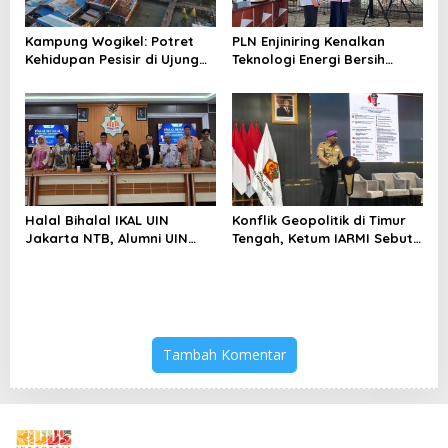
Kampung Wogikel: Potret
PLN Enjiniring Kenalkan
Kehidupan Pesisir di Ujung
Teknologi Energi Bersih
Selatan Papua yang
kepada Pelajar Jakarta
Bertahan di Tengah
Keterbatasan
Halal Bihalal IKAL UIN
Konflik Geopolitik di Timur
Jakarta NTB, Alumni UIN
Tengah, Ketum IARMI Sebut
Jakarta Adalah Aset
Alumni Menwa Harus Ambil
Strategis
Peran Strategis
Tambah Komentar