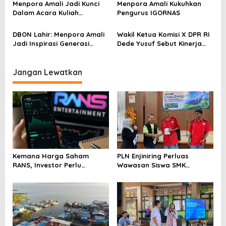
Menpora Amali Jadi Kunci
Menpora Amali Kukuhkan
s
Dalam Acara Kuliah
Pengurus IGORNAS
Universitas Muhammadiyah
DBON Lahir: Menpora Amali
Wakil Ketua Komisi X DPR RI
Jadi Inspirasi Generasi
Dede Yusuf Sebut Kinerja
Muda Indonesia
Kemenpora Patut Dicontoh
Jangan Lewatkan
Kemana Harga Saham
PLN Enjiniring Perluas
RANS, Investor Perlu
Wawasan Siswa SMK
Cermati Fundamental dan
tentang Tantangan
Menghindari Spekulasi
Perubahan Iklim
Berlebihan