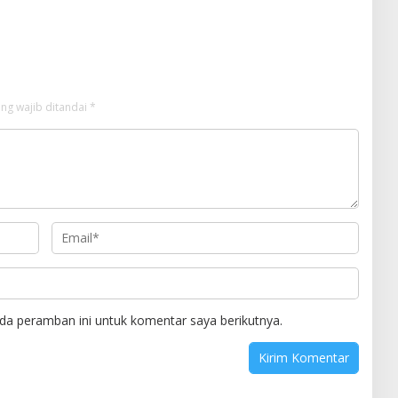
tegis
Alumni Menwa Harus Ambil Peran
Strategis
ng wajib ditandai
*
da peramban ini untuk komentar saya berikutnya.