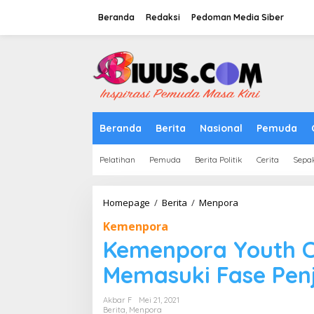
Lewati
ke
Beranda
Redaksi
Pedoman Media Siber
konten
tutup
Beranda
Berita
Nasional
Pemuda
Pelatihan
Pemuda
Berita Politik
Cerita
Sepa
Kemenpora
Homepage
/
Berita
/
Menpora
Youth
Kemenpora
Creative
Challenge
Kemenpora Youth Cr
2021
Memasuki
Memasuki Fase Pen
Fase
Penjurian
Akbar F
Mei 21, 2021
Berita
,
Menpora