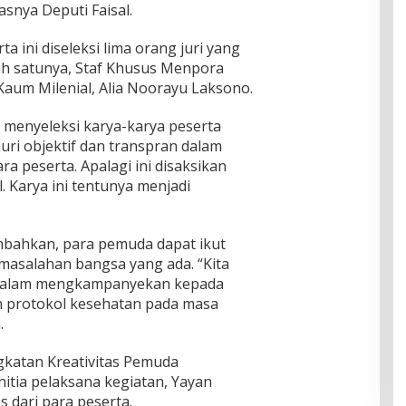
snya Deputi Faisal.
a ini diseleksi lima orang juri yang
ah satunya, Staf Khusus Menpora
 Kaum Milenial, Alia Noorayu Laksono.
t menyeleksi karya-karya peserta
juri objektif dan transpran dalam
ra peserta. Apalagi ini disaksikan
l. Karya ini tentunya menjadi
ambahkan, para pemuda dapat ikut
masalahan bangsa yang ada. “Kita
 dalam mengkampanyekan kepada
 protokol kesehatan pada masa
.
gkatan Kreativitas Pemuda
itia pelaksana kegiatan, Yayan
 dari para peserta.