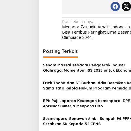
Navigasi
Pos sebelumnya
Menpora Zainudin Amali : Indonesia
pos
Bisa Tembus Peringkat Lima Besar d
Olimpiade 2044
Posting Terkait
Senam Massal sebagai Penggerak Industri
Olahraga: Momentum ISS 2025 untuk Ekonom
Nasional
Erick Thohir dan ST Burhanuddin Resmikan Ke
Sama Tata Kelola Hukum Program Pemuda 
Olahraga
BPK Puji Laporan Keuangan Kemenpora, DPR
Apresiasi Kinerja Menpora Dito
Sesmenpora Gunawan Ambil Sumpah 96 PPPK dan
Serahkan SK Kepada 52 CPNS