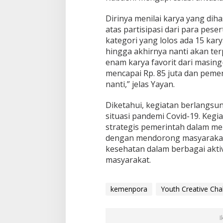
Dirinya menilai karya yang diha
atas partisipasi dari para pese
kategori yang lolos ada 15 kary
hingga akhirnya nanti akan terpi
enam karya favorit dari masing
mencapai Rp. 85 juta dan pem
nanti,” jelas Yayan.
Diketahui, kegiatan berlangsu
situasi pandemi Covid-19. Kegi
strategis pemerintah dalam mem
dengan mendorong masyarakat
kesehatan dalam berbagai aktiv
masyarakat.
kemenpora
Youth Creative Cha
I