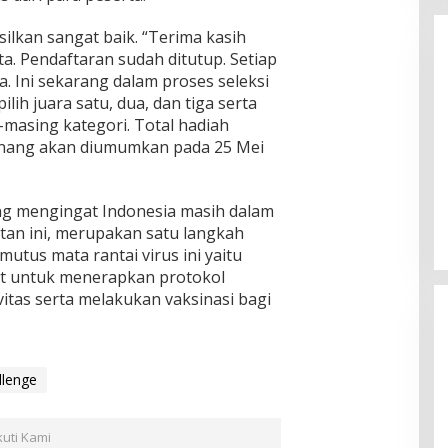
silkan sangat baik. “Terima kasih
rta. Pendaftaran sudah ditutup. Setiap
a. Ini sekarang dalam proses seleksi
lih juara satu, dua, dan tiga serta
-masing kategori. Total hadiah
enang akan diumumkan pada 25 Mei
Enam Pejabat Baru Resmi Dilantik
di Kejati Kepri oleh J. Devy
ng mengingat Indonesia masih dalam
Sudarso
Di Berita, Politik
|
November 3, 2025
atan ini, merupakan satu langkah
utus mata rantai virus ini yaitu
 untuk menerapkan protokol
itas serta melakukan vaksinasi bagi
llenge
kuti Kami