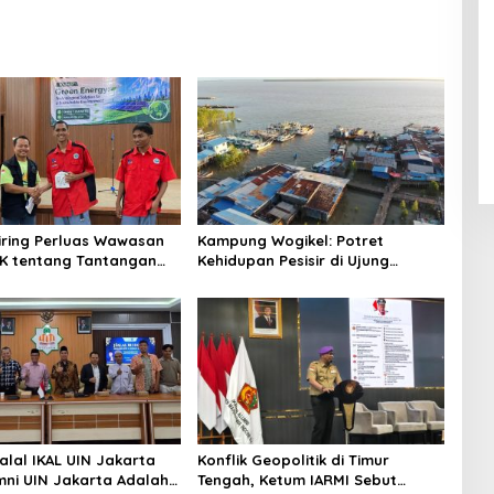
niring Perluas Wawasan
Kampung Wogikel: Potret
angan
Kehidupan Pesisir di Ujung
n Iklim
Selatan Papua yang Bertahan di
Tengah Keterbatasan
alal IKAL UIN Jakarta
Konflik Geopolitik di Timur
mni UIN Jakarta Adalah
Tengah, Ketum IARMI Sebut