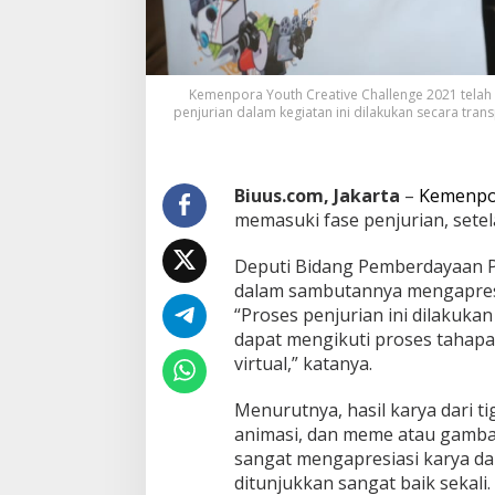
Kemenpora Youth Creative Challenge 2021 telah 
penjurian dalam kegiatan ini dilakukan secara tran
Biuus.com, Jakarta
–
Kemenpor
memasuki fase penjurian, setela
Deputi Bidang Pemberdayaan 
dalam sambutannya mengapresia
“Proses penjurian ini dilakuka
dapat mengikuti proses tahapan
virtual,” katanya.
Menurutnya, hasil karya dari ti
animasi, dan meme atau gamba
sangat mengapresiasi karya dar
ditunjukkan sangat baik sekali.