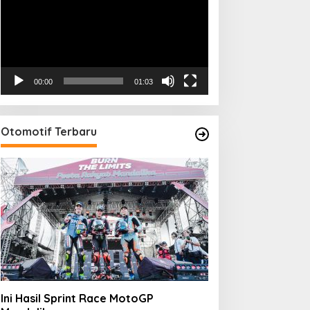
00:00
01:03
Otomotif Terbaru
Ini Hasil Sprint Race MotoGP