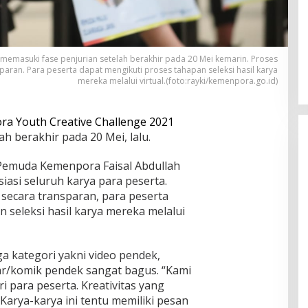
memasuki fase penjurian setelah berakhir pada 20 Mei kemarin. Proses
sparan. Para peserta dapat mengikuti proses tahapan seleksi hasil karya
mereka melalui virtual.(foto:rayki/kemenpora.go.id)
a Youth Creative Challenge 2021
h berakhir pada 20 Mei, lalu.
Pemuda Kemenpora Faisal Abdullah
si seluruh karya para peserta.
n secara transparan, para peserta
 seleksi hasil karya mereka melalui
ga kategori yakni video pendek,
r/komik pendek sangat bagus. “Kami
i para peserta. Kreativitas yang
 Karya-karya ini tentu memiliki pesan