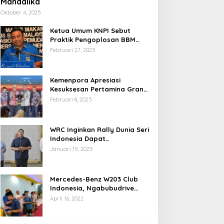
Mandalika
Oktober 4, 2025
Ketua Umum KNPI Sebut
Praktik Pengoplosan BBM
Cederai Kepercayaan
Februari 27, 2025
Masyarakat
Kemenpora Apresiasi
Kesuksesan Pertamina Grand
Prix of Indonesia 2024
Februari 8, 2025
WRC Inginkan Rally Dunia Seri
Indonesia Dapat
Terselenggara 2026
Januari 15, 2025
Mendatang
Mercedes-Benz W203 Club
Indonesia, Ngabubudrive
Ramadhan 2022
April 16, 2022