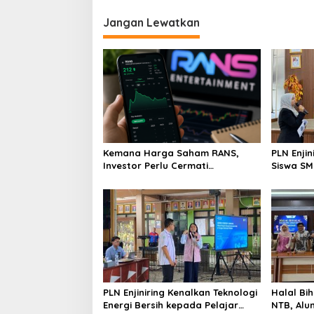
Jangan Lewatkan
Kemana Harga Saham RANS,
PLN Enji
Investor Perlu Cermati
Siswa SMK tentang Tant
Fundamental dan Menghindari
Perubaha
Spekulasi Berlebihan
PLN Enjiniring Kenalkan Teknologi
Halal Bih
Energi Bersih kepada Pelajar
NTB, Alu