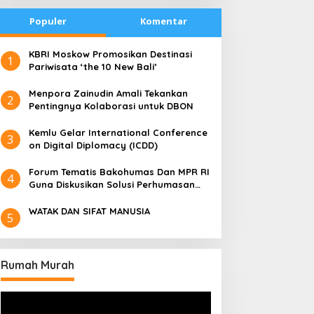
Populer
Komentar
​KBRI Moskow Promosikan Destinasi
1
Pariwisata ‘the 10 New Bali’
​Menpora Zainudin Amali Tekankan
2
Pentingnya Kolaborasi untuk DBON
​Kemlu Gelar International Conference
3
on Digital Diplomacy (ICDD)
Forum Tematis Bakohumas Dan MPR RI
4
Guna Diskusikan Solusi Perhumasan
Juga Tuk Perkuat Lembaga Masing –
Masing
WATAK DAN SIFAT MANUSIA
5
Rumah Murah
Pemutar
Video