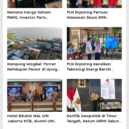
Kemana Harga Saham
PLN Enjiniring Perluas
RANS, Investor Perlu
Wawasan Siswa SMK
Cermati Fundamental dan
tentang Tantangan
Menghindari Spekulasi
Perubahan Iklim
Berlebihan
Kampung Wogikel: Potret
PLN Enjiniring Kenalkan
Kehidupan Pesisir di Ujung
Teknologi Energi Bersih
Selatan Papua yang
kepada Pelajar Jakarta
Bertahan di Tengah
Keterbatasan
Halal Bihalal IKAL UIN
Konflik Geopolitik di Timur
Jakarta NTB, Alumni UIN
Tengah, Ketum IARMI Sebut
Jakarta Adalah Aset
Alumni Menwa Harus Ambil