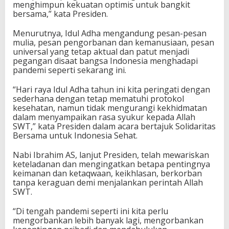
menghimpun kekuatan optimis untuk bangkit
D
bersama,” kata Presiden.
i
p
Menurutnya, Idul Adha mengandung pesan-pesan
i
mulia, pesan pengorbanan dan kemanusiaan, pesan
m
universal yang tetap aktual dan patut menjadi
p
pegangan disaat bangsa Indonesia menghadapi
i
pandemi seperti sekarang ini.
n
P
“Hari raya Idul Adha tahun ini kita peringati dengan
r
sederhana dengan tetap mematuhi protokol
e
kesehatan, namun tidak mengurangi kekhidmatan
s
dalam menyampaikan rasa syukur kepada Allah
i
SWT,” kata Presiden dalam acara bertajuk Solidaritas
d
Bersama untuk Indonesia Sehat.
e
n
Nabi Ibrahim AS, lanjut Presiden, telah mewariskan
keteladanan dan mengingatkan betapa pentingnya
keimanan dan ketaqwaan, keikhlasan, berkorban
tanpa keraguan demi menjalankan perintah Allah
SWT.
“Di tengah pandemi seperti ini kita perlu
mengorbankan lebih banyak lagi, mengorbankan