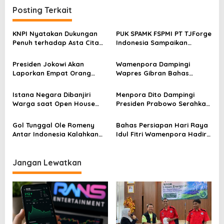
i
Posting Terkait
g
KNPI Nyatakan Dukungan
PUK SPAMK FSPMI PT TJForge
a
Penuh terhadap Asta Cita
Indonesia Sampaikan
s
Presiden Prabowo
Apresiasi dan Terima Kasih
kepada Presiden Prabowo
i
Presiden Jokowi Akan
Wamenpora Dampingi
Laporkan Empat Orang
Wapres Gibran Bahas
p
Terkait Tuduhan Ijazah Palsu
Persiapan Kejuaraan Dunia
Disabilitas dan Peparnas
o
Istana Negara Dibanjiri
Menpora Dito Dampingi
2028
Warga saat Open House
Presiden Prabowo Serahkan
s
Lebaran Pertama Era
Zakat Kepada Badan Amil
Presiden Prabowo
Zakat (Baznas)
Gol Tunggal Ole Romeny
Bahas Persiapan Hari Raya
Antar Indonesia Kalahkan
Idul Fitri Wamenpora Hadiri
Bahrain 1-0
Sidang Paripurna di Istana
Jangan Lewatkan