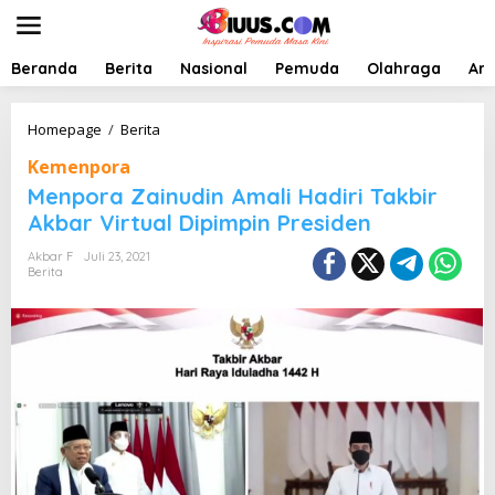
L
e
w
a
Beranda
Berita
Nasional
Pemuda
Olahraga
Art
t
i
k
M
Homepage
/
Berita
e
e
Kemenpora
k
n
o
p
Menpora Zainudin Amali Hadiri Takbir
n
o
Akbar Virtual Dipimpin Presiden
t
r
e
a
Akbar F
Juli 23, 2021
n
Z
Berita
a
i
n
u
d
i
n
A
m
a
l