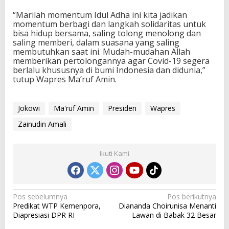
“Marilah momentum Idul Adha ini kita jadikan
momentum berbagi dan langkah solidaritas untuk
bisa hidup bersama, saling tolong menolong dan
saling memberi, dalam suasana yang saling
membutuhkan saat ini. Mudah-mudahan Allah
memberikan pertolongannya agar Covid-19 segera
berlalu khususnya di bumi Indonesia dan didunia,”
tutup Wapres Ma’ruf Amin.
Jokowi
Ma'ruf Amin
Presiden
Wapres
Zainudin Amali
Ikuti Kami
N
Pos sebelumnya
Pos berikutnya
Predikat WTP Kemenpora,
Diananda Choirunisa Menanti
a
Diapresiasi DPR RI
Lawan di Babak 32 Besar
v