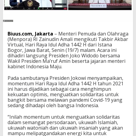
i
H
a
d
i
r
Biuus.com, Jakarta
– Menteri Pemuda dan Olahraga
i
(Menpora) RI Zainudin Amali mengikuti Takbir Akbar
T
Virtual, Hari Raya Idul Adha 1442 H dari Istana
a
Bogor, Jawa Barat, Senin (19/7) malam. Acara ini
k
dihadiri langsung Presiden Joko Widodo bersama
b
Wakil Presiden Ma’ruf Amin beserta jajaran menteri
i
kabinet Indonesia Maju.
r
A
Pada sambutanya Presiden Jokowi menyampaikan,
k
momentum Hari Raya Idul Adha 1442 H tahun 2021
b
ini harus dijadikan sebagai cara menghimpun
a
kekuatan optimis, menguatkan solidaritas untuk
r
bangkit bersama melawan pandemi Covid-19 yang
V
sedang dihadapi oleh bangsa Indonesia.
i
r
“Inilah momentum untuk menguatkan solidaritas
t
dalam semangat persodaraan, ukuwah Islamiah,
u
ukuwah watoniah dan ukuwah insaniah yang akan
a
mampu melipatgandakan energi kita untuk
l