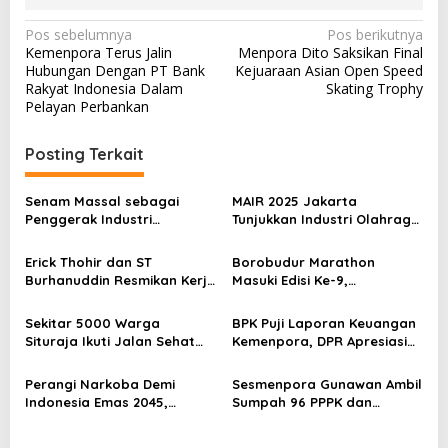
N
Pos sebelumnya
Pos berikutnya
Kemenpora Terus Jalin
Menpora Dito Saksikan Final
a
Hubungan Dengan PT Bank
Kejuaraan Asian Open Speed
v
Rakyat Indonesia Dalam
Skating Trophy
Pelayan Perbankan
i
g
Posting Terkait
a
s
Senam Massal sebagai
MAIR 2025 Jakarta
Penggerak Industri
Tunjukkan Industri Olahraga
i
Olahraga: Momentum ISS
Jadi Mesin Ekonomi Baru
p
2025 untuk Ekonomi
Erick Thohir dan ST
Borobudur Marathon
Nasional
Burhanuddin Resmikan Kerja
Masuki Edisi Ke-9,
o
Sama Tata Kelola Hukum
Pemerintah Siap Perkuat
s
Program Pemuda dan
Kolaborasi
Sekitar 5000 Warga
BPK Puji Laporan Keuangan
Olahraga
Situraja Ikuti Jalan Sehat
Kemenpora, DPR Apresiasi
Dalam Rangka HUT ke-80
Kinerja Menpora Dito
dan Milangkala ke-115
Perangi Narkoba Demi
Sesmenpora Gunawan Ambil
Indonesia Emas 2045,
Sumpah 96 PPPK dan
Kemenpora Gandeng BNN
Serahkan SK Kepada 52
CPNS