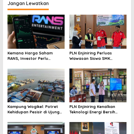
Jangan Lewatkan
Kemana Harga Saham
PLN Enjiniring Perluas
RANS, Investor Perlu
Wawasan Siswa SMK
Cermati Fundamental dan
tentang Tantangan
Menghindari Spekulasi
Perubahan Iklim
Berlebihan
Kampung Wogikel: Potret
PLN Enjiniring Kenalkan
Kehidupan Pesisir di Ujung
Teknologi Energi Bersih
Selatan Papua yang
kepada Pelajar Jakarta
Bertahan di Tengah
Keterbatasan