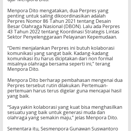
a
a
Menpora Dito mengatakan, dua Perpres yang
t
penting untuk saling dikoordinasikan adalah
K
Perpres Nomor 86 Tahun 2021 tentang Desain
e
Besar Olahraga Nasional (DBON). Lalu ada Perpres
g
43 Tahun 2022 tentang Koordinasi Strategis Lintas
i
Sektor Penyelenggaraan Pelayanan Kepemudaan.
a
t
“Demi menjalankan Perpres ini butuh kolaborasi
a
komunikasi yang sangat baik. Kadang-kadang
n
komunikasi itu harus diciptakan dari non formal
J
misalnya olahraga bersama seperti ini,” terang
a
Menpora Dito.
l
a
Menpora Dito berharap pembahasan mengenai dua
n
Perpres tersebut rutin dilakukan. Pertemuan-
S
pertemuan harus terus digelar guna mencapai hasil
e
yang baik.
h
a
“Saya yakin kolaborasi yang kuat bisa menghasilkan
t
sesuatu yang baik untuk generasi muda dan
olahraga yang semakin maju,” jelas Menpora Dito.
Sementara itu, Sesmenpora Gunawan Suswantoro