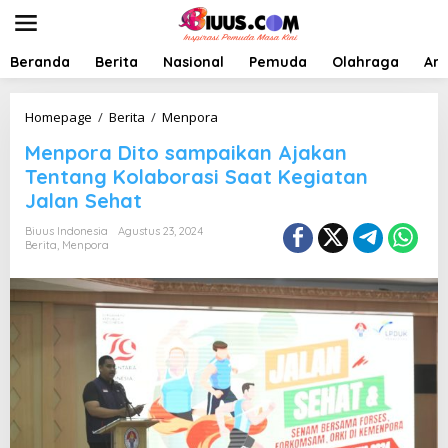
L
e
w
a
Beranda
Berita
Nasional
Pemuda
Olahraga
Art
t
i
k
M
Homepage
/
Berita
/
Menpora
e
e
Menpora Dito sampaikan Ajakan
k
n
o
p
Tentang Kolaborasi Saat Kegiatan
n
o
Jalan Sehat
t
r
e
a
Biuus Indonesia
Agustus 23, 2024
n
D
Berita
,
Menpora
i
t
o
s
a
m
p
a
i
k
a