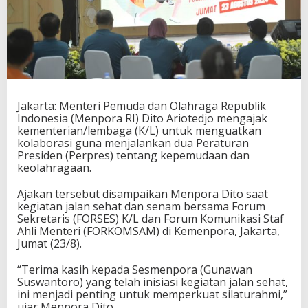
n
A
j
a
k
a
n
T
Jakarta: Menteri Pemuda dan Olahraga Republik
e
Indonesia (Menpora RI) Dito Ariotedjo mengajak
n
kementerian/lembaga (K/L) untuk menguatkan
t
kolaborasi guna menjalankan dua Peraturan
a
Presiden (Perpres) tentang kepemudaan dan
n
keolahragaan.
g
K
o
Ajakan tersebut disampaikan Menpora Dito saat
l
kegiatan jalan sehat dan senam bersama Forum
a
Sekretaris (FORSES) K/L dan Forum Komunikasi Staf
b
Ahli Menteri (FORKOMSAM) di Kemenpora, Jakarta,
o
Jumat (23/8).
r
a
“Terima kasih kepada Sesmenpora (Gunawan
s
Suswantoro) yang telah inisiasi kegiatan jalan sehat,
i
ini menjadi penting untuk memperkuat silaturahmi,”
S
ujar Menpora Dito.