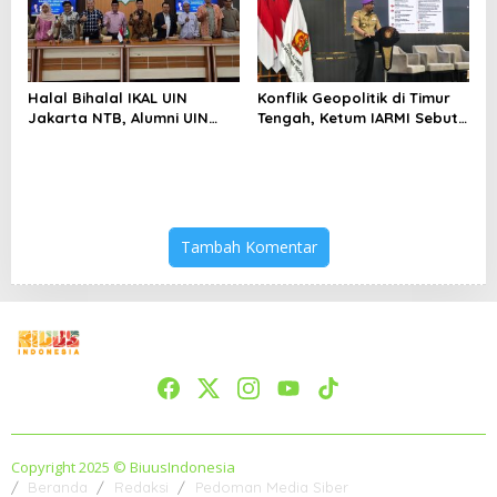
Halal Bihalal IKAL UIN
Konflik Geopolitik di Timur
Jakarta NTB, Alumni UIN
Tengah, Ketum IARMI Sebut
Jakarta Adalah Aset
Alumni Menwa Harus Ambil
Strategis
Peran Strategis
Tambah Komentar
Copyright 2025 © BiuusIndonesia
Beranda
Redaksi
Pedoman Media Siber