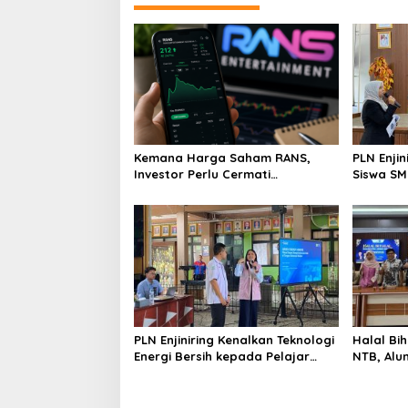
Kemana Harga Saham RANS,
PLN Enji
Investor Perlu Cermati
Siswa SMK tentang Tant
Fundamental dan Menghindari
Perubaha
Spekulasi Berlebihan
PLN Enjiniring Kenalkan Teknologi
Halal Bih
Energi Bersih kepada Pelajar
NTB, Alu
Jakarta
Aset Stra