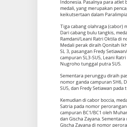
Indonesia. Pasalnya para atle
medali, yang merupakan penca
keikutsertaan dalam Paralimpia
Tiga cabang olahraga (cabor) 
Dari cabang bulu tangkis, med
Ramdani/Leani Ratri Oktila di
Medali perak diraih Qonitah Ik
SL 3, pasangan Fredy Setiawan
campuran SL3-SU5, Leani Ratri O
Nugroho tunggal putra SU5.
Sementara perunggu diraih pa
nomor ganda campuran SH6, Dh
SU5, dan Fredy Setiawan pada t
Kemudian di cabor boccia, med
Satria pada nomor perorangan 
campuran BC1/BC1 oleh Muhamad
dan Gischa Zayana. Sementara
Gischa Zayana di nomor peror