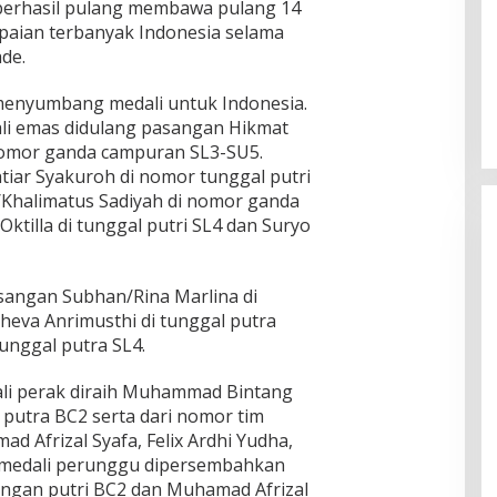
t berhasil pulang membawa pulang 14
paian terbanyak Indonesia selama
de.
menyumbang medali untuk Indonesia.
ali emas didulang pasangan Hikmat
 nomor ganda campuran SL3-SU5.
htiar Syakuroh di nomor tunggal putri
/Khalimatus Sadiyah di nomor ganda
ktilla di tunggal putri SL4 dan Suryo
sangan Subhan/Rina Marlina di
eva Anrimusthi di tunggal putra
unggal putra SL4.
ali perak diraih Muhammad Bintang
putra BC2 serta dari nomor tim
 Afrizal Syafa, Felix Ardhi Yudha,
 medali perunggu dipersembahkan
angan putri BC2 dan Muhamad Afrizal