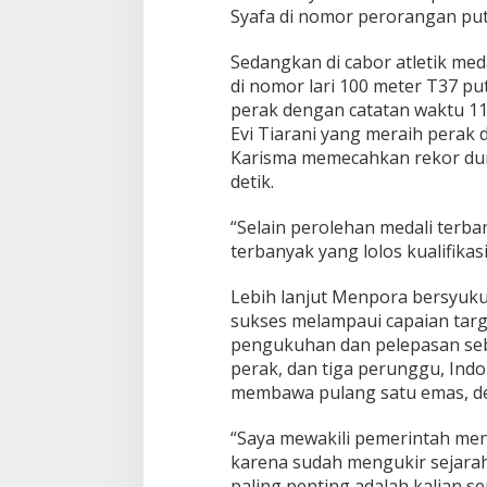
Syafa di nomor perorangan put
Sedangkan di cabor atletik me
di nomor lari 100 meter T37 
perak dengan catatan waktu 11,2
Evi Tiarani yang meraih perak d
Karisma memecahkan rekor dun
detik.
“Selain perolehan medali terban
terbanyak yang lolos kualifikas
Lebih lanjut Menpora bersyuku
sukses melampaui capaian targ
pengukuhan dan pelepasan sebe
perak, dan tiga perunggu, Ind
membawa pulang satu emas, de
“Saya mewakili pemerintah me
karena sudah mengukir sejara
paling penting adalah kalian s