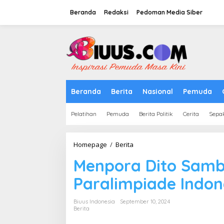
Lewati
ke
Beranda
Redaksi
Pedoman Media Siber
konten
tutup
Beranda
Berita
Nasional
Pemuda
Pelatihan
Pemuda
Berita Politik
Cerita
Sepa
Menpora
Homepage
/
Berita
Dito
Menpora Dito Samb
Sambut
Kedatangan
Paralimpiade Indon
Kontingen
Paralimpiade
Indonesia
Biuus Indonesia
September 10, 2024
Berita