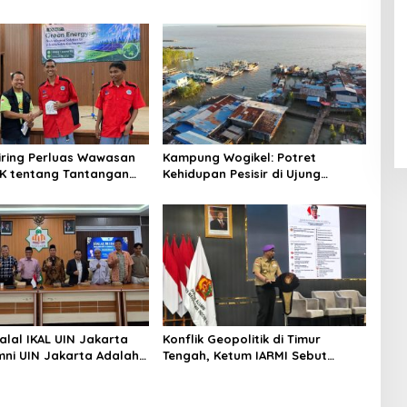
niring Perluas Wawasan
Kampung Wogikel: Potret
angan
Kehidupan Pesisir di Ujung
n Iklim
Selatan Papua yang Bertahan di
Tengah Keterbatasan
alal IKAL UIN Jakarta
Konflik Geopolitik di Timur
mni UIN Jakarta Adalah
Tengah, Ketum IARMI Sebut
tegis
Alumni Menwa Harus Ambil Peran
Strategis