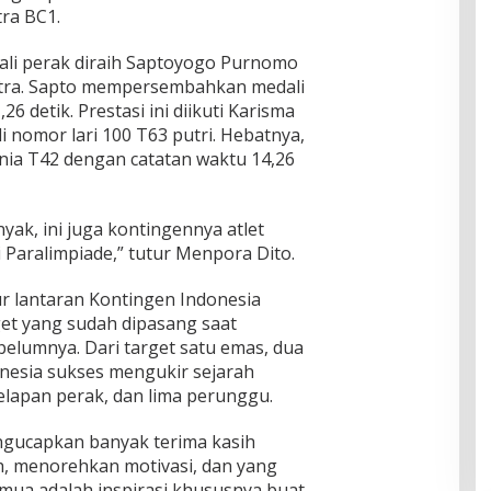
ra BC1.
dali perak diraih Saptoyogo Purnomo
putra. Sapto mempersembahkan medali
6 detik. Prestasi ini diikuti Karisma
i nomor lari 100 T63 putri. Hebatnya,
ia T42 dengan catatan waktu 14,26
yak, ini juga kontingennya atlet
i Paralimpiade,” tutur Menpora Dito.
r lantaran Kontingen Indonesia
et yang sudah dipasang saat
lumnya. Dari target satu emas, dua
onesia sukses mengukir sejarah
lapan perak, dan lima perunggu.
ngucapkan banyak terima kasih
h, menorehkan motivasi, dan yang
emua adalah inspirasi khususnya buat