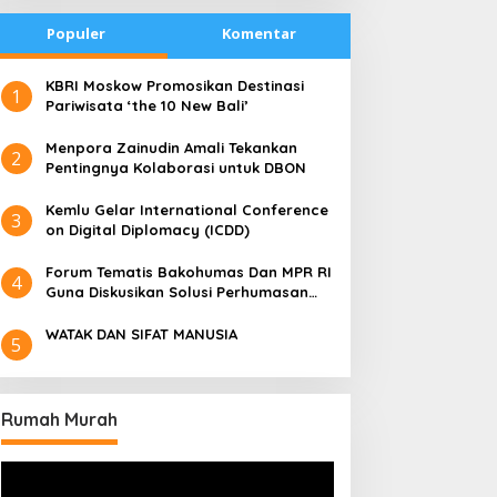
Populer
Komentar
​KBRI Moskow Promosikan Destinasi
1
Pariwisata ‘the 10 New Bali’
​Menpora Zainudin Amali Tekankan
2
Pentingnya Kolaborasi untuk DBON
​Kemlu Gelar International Conference
3
on Digital Diplomacy (ICDD)
Forum Tematis Bakohumas Dan MPR RI
4
Guna Diskusikan Solusi Perhumasan
Juga Tuk Perkuat Lembaga Masing –
Masing
WATAK DAN SIFAT MANUSIA
5
Rumah Murah
Pemutar
Video