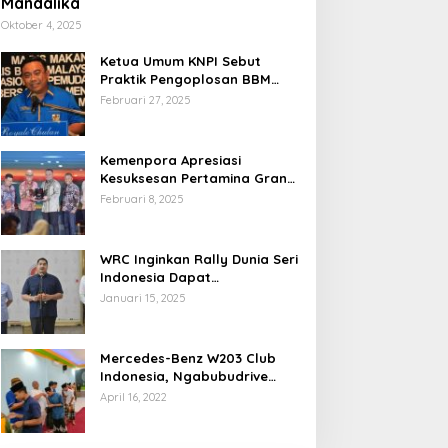
Mandalika
Oktober 4, 2025
Ketua Umum KNPI Sebut
Praktik Pengoplosan BBM
Cederai Kepercayaan
Februari 27, 2025
Masyarakat
Kemenpora Apresiasi
Kesuksesan Pertamina Grand
Prix of Indonesia 2024
Februari 8, 2025
WRC Inginkan Rally Dunia Seri
Indonesia Dapat
Terselenggara 2026
Januari 15, 2025
Mendatang
Mercedes-Benz W203 Club
Indonesia, Ngabubudrive
Ramadhan 2022
April 16, 2022