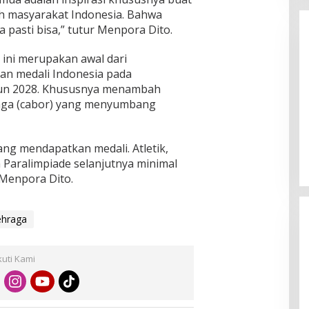
h masyarakat Indonesia. Bahwa
a pasti bisa,” tutur Menpora Dito.
ini merupakan awal dari
han medali Indonesia pada
ahun 2028. Khususnya menambah
aga (cabor) yang menyumbang
Enam Pejabat Baru Resmi Dilantik
di Kejati Kepri oleh J. Devy
Sudarso
yang mendapatkan medali. Atletik,
Di Berita, Politik
|
November 3, 2025
 Paralimpiade selanjutnya minimal
Menpora Dito.
ehraga
kuti Kami