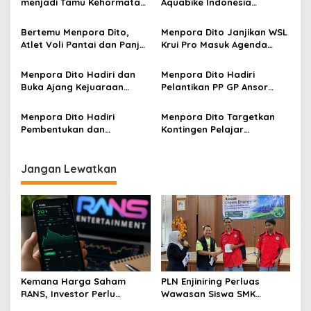
menjadi Tamu Kehormatan
Aquabike Indonesia
di Resepsi Hari Nasional
Championship 2024-2025
UNI Afrika
Piala Menpora
Bertemu Menpora Dito,
Menpora Dito Janjikan WSL
Atlet Voli Pantai dan Panjat
Krui Pro Masuk Agenda
Tebing Bahas Kualifikasi
Nasional
Olimpiade 2024 Paris
Menpora Dito Hadiri dan
Menpora Dito Hadiri
Buka Ajang Kejuaraan
Pelantikan PP GP Ansor
Dunia WSL Krui Pro 2024
Periode 2024-2029
Lampung
Menpora Dito Hadiri
Menpora Dito Targetkan
Pembentukan dan
Kontingen Pelajar
Pengukuhan Komite
Indonesia Raih Juara
Olahraga Polri
Umum pada ASEAN Schools
Games 2024 Vietnam
Jangan Lewatkan
Kemana Harga Saham
PLN Enjiniring Perluas
RANS, Investor Perlu
Wawasan Siswa SMK
Cermati Fundamental dan
tentang Tantangan