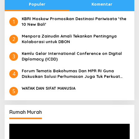
Populer
Komentar
​KBRI Moskow Promosikan Destinasi Pariwisata ‘the
1
10 New Bali’
​Menpora Zainudin Amali Tekankan Pentingnya
2
Kolaborasi untuk DBON
​Kemlu Gelar International Conference on Digital
3
Diplomacy (ICDD)
Forum Tematis Bakohumas Dan MPR RI Guna
4
Diskusikan Solusi Perhumasan Juga Tuk Perkuat
Lembaga Masing – Masing
WATAK DAN SIFAT MANUSIA
5
Rumah Murah
Pemutar
Video