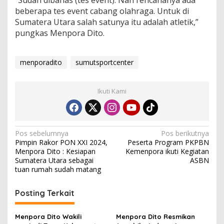
beberapa tes event cabang olahraga. Untuk di
Sumatera Utara salah satunya itu adalah atletik,”
pungkas Menpora Dito.
menporadito
sumutsportcenter
Ikuti Kami
Navigasi
Pos sebelumnya
Pos berikutnya
Pimpin Rakor PON XXI 2024,
Peserta Program PKPBN
pos
Menpora Dito : Kesiapan
Kemenpora ikuti Kegiatan
Sumatera Utara sebagai
ASBN
tuan rumah sudah matang
Posting Terkait
Menpora Dito Wakili
Menpora Dito Resmikan