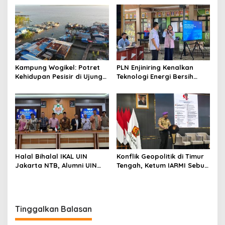
Menghindari Spekulasi
Perubahan Iklim
Berlebihan
Kampung Wogikel: Potret
PLN Enjiniring Kenalkan
Kehidupan Pesisir di Ujung
Teknologi Energi Bersih
Selatan Papua yang
kepada Pelajar Jakarta
Bertahan di Tengah
Keterbatasan
Halal Bihalal IKAL UIN
Konflik Geopolitik di Timur
Jakarta NTB, Alumni UIN
Tengah, Ketum IARMI Sebut
Jakarta Adalah Aset
Alumni Menwa Harus Ambil
Strategis
Peran Strategis
Tinggalkan Balasan