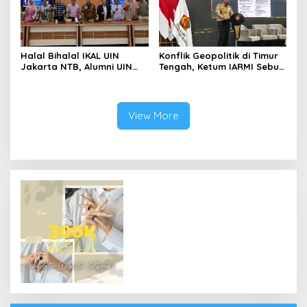
Halal Bihalal IKAL UIN
Konflik Geopolitik di Timur
Jakarta NTB, Alumni UIN
Tengah, Ketum IARMI Sebut
Jakarta Adalah Aset
Alumni Menwa Harus Ambil
Strategis
Peran Strategis
View More