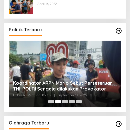
April 16, 2022
Politik Terbaru
Koordinator ARPN Mario Sebut Perseteruan
P
TNI-POLRI Sengaja dilakukan Provokator
A
M
Di Berita, Pemuda, Politik
|
September 14, 2025
Di 
Olahraga Terbaru