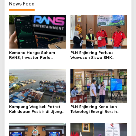
News Feed
Kemana Harga Saham
PLN Enjiniring Perluas
RANS, Investor Perlu
Wawasan Siswa SMK
Cermati Fundamental dan
tentang Tantangan
Menghindari Spekulasi
Perubahan Iklim
Berlebihan
Kampung Wogikel: Potret
PLN Enjiniring Kenalkan
Kehidupan Pesisir di Ujung
Teknologi Energi Bersih
Selatan Papua yang
kepada Pelajar Jakarta
Bertahan di Tengah
Keterbatasan