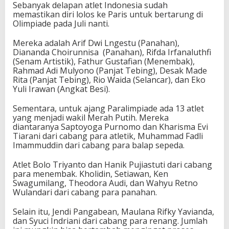
Sebanyak delapan atlet Indonesia sudah
memastikan diri lolos ke Paris untuk bertarung di
Olimpiade pada Juli nanti.
Mereka adalah Arif Dwi Lngestu (Panahan),
Diananda Choirunnisa (Panahan), Rifda Irfanaluthfi
(Senam Artistik), Fathur Gustafian (Menembak),
Rahmad Adi Mulyono (Panjat Tebing), Desak Made
Rita (Panjat Tebing), Rio Waida (Selancar), dan Eko
Yuli Irawan (Angkat Besi).
Sementara, untuk ajang Paralimpiade ada 13 atlet
yang menjadi wakil Merah Putih. Mereka
diantaranya Saptoyoga Purnomo dan Kharisma Evi
Tiarani dari cabang para atletik, Muhammad Fadli
Imammuddin dari cabang para balap sepeda.
Atlet Bolo Triyanto dan Hanik Pujiastuti dari cabang
para menembak. Kholidin, Setiawan, Ken
Swagumilang, Theodora Audi, dan Wahyu Retno
Wulandari dari cabang para panahan.
Selain itu, Jendi Pangabean, Maulana Rifky Yavianda,
dan Syuci Indriani dari cabang para renang. Jumlah