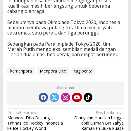
ini mungkin bisa bertambah mengingat proses
kualifikasi masih berlangsung untuk beberapa
cabang olahraga.
Sebelumnya pada Olimpiade Tokyo 2020, Indonesia
mampu membawa pulang total lima medali yaitu
satu emas, satu perak, dan tiga perunggu.
Sedangkan pada Paralimpiade Tokyo 2020, tim
Merah Putih mengoleksi sembilan medali dengan
rincian dua emas, tiga perak, dan empat perunggu.
kemenpora
Menpora Dito
tag berita
Ikuti Kami
N
Pos sebelumnya
Pos berikutnya
Menpora Dito Dukung
Charly van Houtten hingga
a
Timnas Ice Hockey Indonesia
Habib Usman Bin Yahya
v
ke Ice Hockey World
Ramaikan Buka Puasa