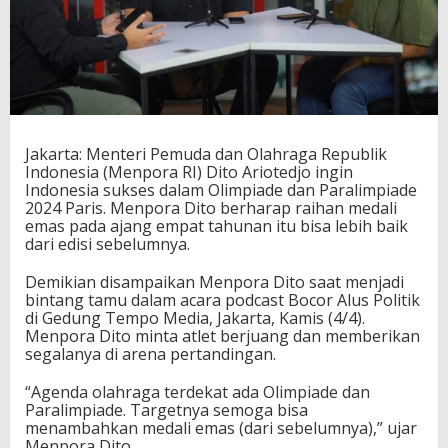
h
a
n
E
m
a
s
I
Jakarta: Menteri Pemuda dan Olahraga Republik
n
Indonesia (Menpora RI) Dito Ariotedjo ingin
d
Indonesia sukses dalam Olimpiade dan Paralimpiade
o
2024 Paris. Menpora Dito berharap raihan medali
n
emas pada ajang empat tahunan itu bisa lebih baik
e
dari edisi sebelumnya.
s
i
a
Demikian disampaikan Menpora Dito saat menjadi
d
bintang tamu dalam acara podcast Bocor Alus Politik
i
di Gedung Tempo Media, Jakarta, Kamis (4/4).
O
Menpora Dito minta atlet berjuang dan memberikan
l
segalanya di arena pertandingan.
i
m
“Agenda olahraga terdekat ada Olimpiade dan
p
Paralimpiade. Targetnya semoga bisa
i
menambahkan medali emas (dari sebelumnya),” ujar
a
Menpora Dito.