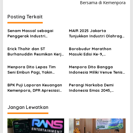
Bersama di Kemenpora
i
g
Posting Terkait
a
s
Senam Massal sebagai
MAIR 2025 Jakarta
Penggerak Industri
Tunjukkan Industri Olahraga
i
Olahraga: Momentum ISS
Jadi Mesin Ekonomi Baru
p
2025 untuk Ekonomi
Erick Thohir dan ST
Borobudur Marathon
Nasional
Burhanuddin Resmikan Kerja
Masuki Edisi Ke-9,
o
Sama Tata Kelola Hukum
Pemerintah Siap Perkuat
s
Program Pemuda dan
Kolaborasi
Menpora Dito Lepas Tim
Menpora Dito Bangga
Olahraga
Seni Embun Pagi, Yakin
Indonesia Miliki Venue Tenis
Budaya Indonesia Melaju Ke
Kelas Dunia di Bali
Global
BPK Puji Laporan Keuangan
Perangi Narkoba Demi
Kemenpora, DPR Apresiasi
Indonesia Emas 2045,
Kinerja Menpora Dito
Kemenpora Gandeng BNN
Jangan Lewatkan