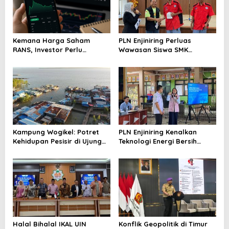
Kemana Harga Saham
PLN Enjiniring Perluas
RANS, Investor Perlu
Wawasan Siswa SMK
Cermati Fundamental dan
tentang Tantangan
Menghindari Spekulasi
Perubahan Iklim
Berlebihan
Kampung Wogikel: Potret
PLN Enjiniring Kenalkan
Kehidupan Pesisir di Ujung
Teknologi Energi Bersih
Selatan Papua yang
kepada Pelajar Jakarta
Bertahan di Tengah
Keterbatasan
Halal Bihalal IKAL UIN
Konflik Geopolitik di Timur