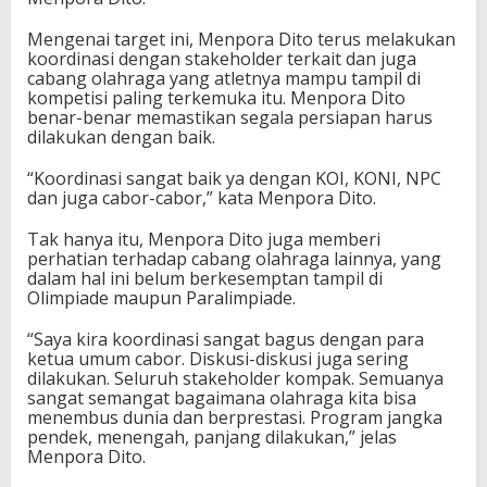
d
e
Mengenai target ini, Menpora Dito terus melakukan
d
koordinasi dengan stakeholder terkait dan juga
a
cabang olahraga yang atletnya mampu tampil di
n
kompetisi paling terkemuka itu. Menpora Dito
P
benar-benar memastikan segala persiapan harus
a
dilakukan dengan baik.
r
a
“Koordinasi sangat baik ya dengan KOI, KONI, NPC
l
dan juga cabor-cabor,” kata Menpora Dito.
i
m
Tak hanya itu, Menpora Dito juga memberi
p
perhatian terhadap cabang olahraga lainnya, yang
i
dalam hal ini belum berkesemptan tampil di
d
Olimpiade maupun Paralimpiade.
e
2
“Saya kira koordinasi sangat bagus dengan para
0
ketua umum cabor. Diskusi-diskusi juga sering
2
dilakukan. Seluruh stakeholder kompak. Semuanya
4
sangat semangat bagaimana olahraga kita bisa
menembus dunia dan berprestasi. Program jangka
pendek, menengah, panjang dilakukan,” jelas
Menpora Dito.