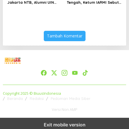
Jakarta NTB, Alumni UIN
Tengah, Ketum IARMI Sebut
Jakarta Adalah Aset
Alumni Menwa Harus Ambil
Strategis
Peran Strategis
Tambah Komentar
Copyright 2025 © BiuusIndonesia
Beranda
Redaksi
Pedoman Media Siber
Versi Non AMP
Exit mobile version