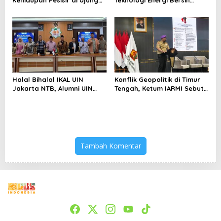
Selatan Papua yang
kepada Pelajar Jakarta
Bertahan di Tengah
Keterbatasan
Halal Bihalal IKAL UIN
Konflik Geopolitik di Timur
Jakarta NTB, Alumni UIN
Tengah, Ketum IARMI Sebut
Jakarta Adalah Aset
Alumni Menwa Harus Ambil
Strategis
Peran Strategis
Tambah Komentar