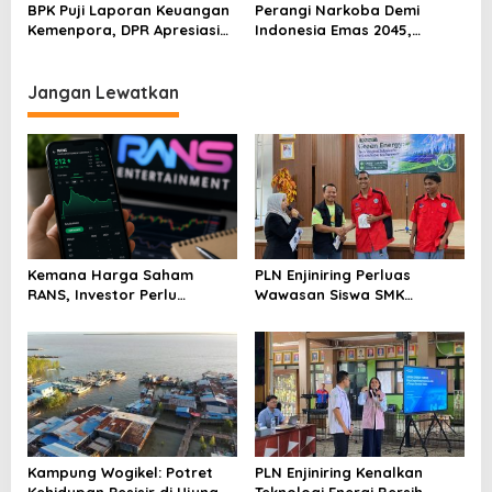
Global
BPK Puji Laporan Keuangan
Perangi Narkoba Demi
Kemenpora, DPR Apresiasi
Indonesia Emas 2045,
Kinerja Menpora Dito
Kemenpora Gandeng BNN
Jangan Lewatkan
Kemana Harga Saham
PLN Enjiniring Perluas
RANS, Investor Perlu
Wawasan Siswa SMK
Cermati Fundamental dan
tentang Tantangan
Menghindari Spekulasi
Perubahan Iklim
Berlebihan
Kampung Wogikel: Potret
PLN Enjiniring Kenalkan
Kehidupan Pesisir di Ujung
Teknologi Energi Bersih