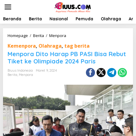
L
e
w
a
Beranda
Berita
Nasional
Pemuda
Olahraga
Art
t
i
k
M
Homepage
/
Berita
/
Menpora
e
e
Kemenpora
,
Olahraga
,
tag berita
k
n
o
p
Menpora Dito Harap PB PASI Bisa Rebut
n
o
Tiket ke Olimpiade 2024 Paris
t
r
e
a
Biuus Indonesia
Maret 9, 2024
n
D
Berita
,
Menpora
i
t
o
H
a
r
a
p
P
B
P