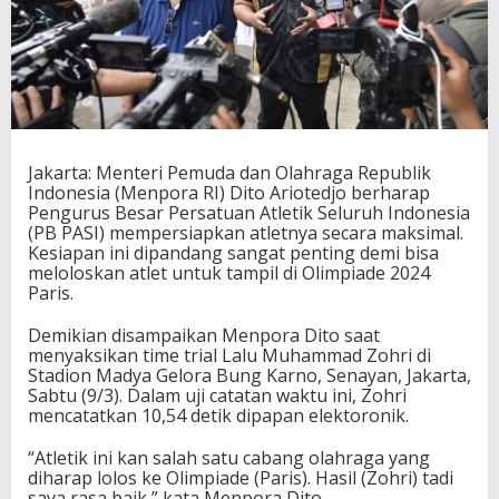
A
S
I
B
i
s
a
R
Jakarta: Menteri Pemuda dan Olahraga Republik
e
Indonesia (Menpora RI) Dito Ariotedjo berharap
b
Pengurus Besar Persatuan Atletik Seluruh Indonesia
u
(PB PASI) mempersiapkan atletnya secara maksimal.
t
Kesiapan ini dipandang sangat penting demi bisa
T
meloloskan atlet untuk tampil di Olimpiade 2024
i
Paris.
k
e
t
Demikian disampaikan Menpora Dito saat
k
menyaksikan time trial Lalu Muhammad Zohri di
e
Stadion Madya Gelora Bung Karno, Senayan, Jakarta,
O
Sabtu (9/3). Dalam uji catatan waktu ini, Zohri
l
mencatatkan 10,54 detik dipapan elektoronik.
i
m
“Atletik ini kan salah satu cabang olahraga yang
p
diharap lolos ke Olimpiade (Paris). Hasil (Zohri) tadi
i
saya rasa baik,” kata Menpora Dito.