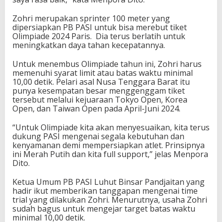
a
d
Zohri merupakan sprinter 100 meter yang
e
dipersiapkan PB PASI untuk bisa merebut tiket
2
Olimpiade 2024 Paris. Dia terus berlatih untuk
0
meningkatkan daya tahan kecepatannya.
2
4
Untuk menembus Olimpiade tahun ini, Zohri harus
P
memenuhi syarat limit atau batas waktu minimal
a
10,00 detik. Pelari asal Nusa Tenggara Barat itu
r
punya kesempatan besar menggenggam tiket
i
tersebut melalui kejuaraan Tokyo Open, Korea
s
Open, dan Taiwan Open pada April-Juni 2024.
“Untuk Olimpiade kita akan menyesuaikan, kita terus
dukung PASI mengenai segala kebutuhan dan
kenyamanan demi mempersiapkan atlet. Prinsipnya
ini Merah Putih dan kita full support,” jelas Menpora
Dito.
Ketua Umum PB PASI Luhut Binsar Pandjaitan yang
hadir ikut memberikan tanggapan mengenai time
trial yang dilakukan Zohri. Menurutnya, usaha Zohri
sudah bagus untuk mengejar target batas waktu
minimal 10,00 detik.