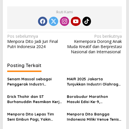
Ikuti Kami
N
Pos sebelumnya
Pos berikutnya
Menpora Dito Jadi Juri Final
Kemenpora Dorong Anak
a
Putri Indonesia 2024
Muda Kreatif dan Berprestasi
v
Nasional dan Internasional
i
Posting Terkait
g
a
Senam Massal sebagai
MAIR 2025 Jakarta
s
Penggerak Industri
Tunjukkan Industri Olahraga
Olahraga: Momentum ISS
Jadi Mesin Ekonomi Baru
i
2025 untuk Ekonomi
Erick Thohir dan ST
Borobudur Marathon
p
Nasional
Burhanuddin Resmikan Kerja
Masuki Edisi Ke-9,
Sama Tata Kelola Hukum
Pemerintah Siap Perkuat
o
Program Pemuda dan
Kolaborasi
Menpora Dito Lepas Tim
Menpora Dito Bangga
s
Olahraga
Seni Embun Pagi, Yakin
Indonesia Miliki Venue Tenis
Budaya Indonesia Melaju Ke
Kelas Dunia di Bali