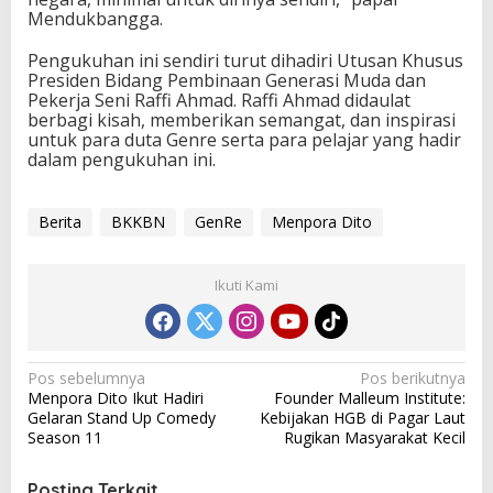
Mendukbangga.
Pengukuhan ini sendiri turut dihadiri Utusan Khusus
Presiden Bidang Pembinaan Generasi Muda dan
Pekerja Seni Raffi Ahmad. Raffi Ahmad didaulat
berbagi kisah, memberikan semangat, dan inspirasi
untuk para duta Genre serta para pelajar yang hadir
dalam pengukuhan ini.
Berita
BKKBN
GenRe
Menpora Dito
Ikuti Kami
N
Pos sebelumnya
Pos berikutnya
Menpora Dito Ikut Hadiri
Founder Malleum Institute:
a
Gelaran Stand Up Comedy
Kebijakan HGB di Pagar Laut
v
Season 11
Rugikan Masyarakat Kecil
i
Posting Terkait