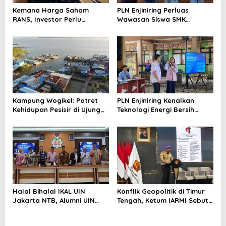
Kemana Harga Saham
PLN Enjiniring Perluas
RANS, Investor Perlu
Wawasan Siswa SMK
Cermati Fundamental dan
tentang Tantangan
Menghindari Spekulasi
Perubahan Iklim
Berlebihan
Kampung Wogikel: Potret
PLN Enjiniring Kenalkan
Kehidupan Pesisir di Ujung
Teknologi Energi Bersih
Selatan Papua yang
kepada Pelajar Jakarta
Bertahan di Tengah
Keterbatasan
Halal Bihalal IKAL UIN
Konflik Geopolitik di Timur
Jakarta NTB, Alumni UIN
Tengah, Ketum IARMI Sebut
Jakarta Adalah Aset
Alumni Menwa Harus Ambil
Strategis
Peran Strategis