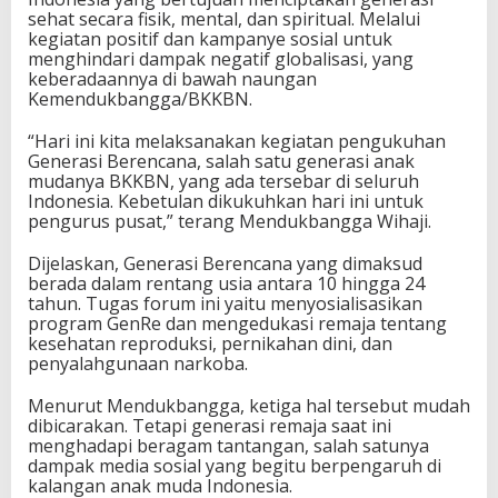
n
sehat secara fisik, mental, dan spiritual. Melalui
c
kegiatan positif dan kampanye sosial untuk
a
menghindari dampak negatif globalisasi, yang
n
keberadaannya di bawah naungan
g
Kemendukbangga/BKKBN.
K
e
“Hari ini kita melaksanakan kegiatan pengukuhan
p
Generasi Berencana, salah satu generasi anak
a
mudanya BKKBN, yang ada tersebar di seluruh
l
Indonesia. Kebetulan dikukuhkan hari ini untuk
a
pengurus pusat,” terang Mendukbangga Wihaji.
B
K
Dijelaskan, Generasi Berencana yang dimaksud
K
berada dalam rentang usia antara 10 hingga 24
B
tahun. Tugas forum ini yaitu menyosialisasikan
N
program GenRe dan mengedukasi remaja tentang
kesehatan reproduksi, pernikahan dini, dan
penyalahgunaan narkoba.
Menurut Mendukbangga, ketiga hal tersebut mudah
dibicarakan. Tetapi generasi remaja saat ini
menghadapi beragam tantangan, salah satunya
dampak media sosial yang begitu berpengaruh di
kalangan anak muda Indonesia.