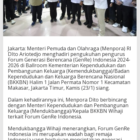
n
g
u
k
u
h
a
n
Jakarta: Menteri Pemuda dan Olahraga (Menpora) RI
G
DIto Ariotedjo menghadiri pengukuhan pengurus
e
Forum Generasi Berencana (GenRe) Indonesia 2024-
n
2026 di Ballroom Kementerian Kependudukan dan
R
Pembangunan Keluarga (Kemendukbangga)/Badan
e
Kependudukan dan Keluarga Berencana Nasional
,
(BKKBN) Halim 1 Jalan Permata Nomor 1 Kecamatan
S
Makasar, Jakarta Timur, Kamis (23/1) siang.
a
m
b
Dalam kehadirannya ini, Menpora Dito berbincang
i
dengan Menteri Kependudukan dan Pembangunan
l
Keluarga (Mendukbangga)/Kepala BKKBN Wihaji
B
terkait Forum GenRe Indonesia.
e
r
Mendukbangga Wihaji menerangkan, Forum GenRe
b
Indonesia ini merupakan wadah bagi remaja
i
Indonesia yang bertujuan menciptakan generasi