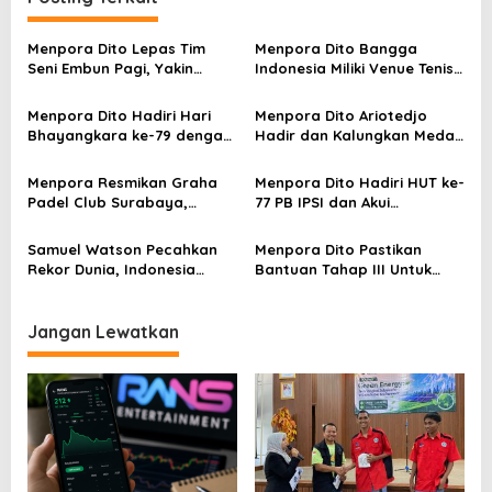
g
a
Menpora Dito Lepas Tim
Menpora Dito Bangga
s
Seni Embun Pagi, Yakin
Indonesia Miliki Venue Tenis
Budaya Indonesia Melaju Ke
Kelas Dunia di Bali
i
Global
Menpora Dito Hadiri Hari
Menpora Dito Ariotedjo
p
Bhayangkara ke-79 dengan
Hadir dan Kalungkan Medali
Kemeja Batik
di Hari Terakhir Kejuaraan
o
Anggar Asia 2025 di Bali
Menpora Resmikan Graha
Menpora Dito Hadiri HUT ke-
s
Padel Club Surabaya,
77 PB IPSI dan Akui
Fasilitas Olahraga Premium
Kepemimpinan Ketua Umum
untuk Generasi Muda
IPSI
Samuel Watson Pecahkan
Menpora Dito Pastikan
Rekor Dunia, Indonesia
Bantuan Tahap III Untuk
Amankan Podium Speed
Cabor Yang Bertanding di
SEA Games Thailand
Jangan Lewatkan