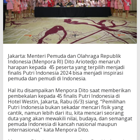
P
e
s
e
r
t
a
F
i
n
Jakarta: Menteri Pemuda dan Olahraga Republik
a
Indonesia (Menpora RI) Dito Ariotedjo menaruh
l
harapan kepada 45 peserta yang terpilih menjadi
i
finalis Putri Indonesia 2024 bisa menjadi inspirasi
s
pemuda dan pemudi di Indonesia.
P
u
Hal itu disampaikan Menpora Dito saat memberikan
t
pembekalan kepada 45 finalis Putri Indonesia di
r
Hotel Westin, Jakarta, Rabu (6/3) siang. “Pemilihan
i
Putri Indonesia bukan sekadar mencari fisik yang
I
cantik, namun lebih dari itu, kita mencari seorang
n
duta yang akan mewakili nilai, budaya, dan semangat
d
pemuda Indonesia di kancah nasional maupun
o
internasional,” kata Menpora Dito.
n
e