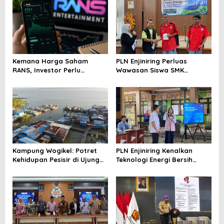
Kemana Harga Saham
PLN Enjiniring Perluas
RANS, Investor Perlu
Wawasan Siswa SMK
Cermati Fundamental dan
tentang Tantangan
Menghindari Spekulasi
Perubahan Iklim
Berlebihan
Kampung Wogikel: Potret
PLN Enjiniring Kenalkan
Kehidupan Pesisir di Ujung
Teknologi Energi Bersih
Selatan Papua yang
kepada Pelajar Jakarta
Bertahan di Tengah
Keterbatasan