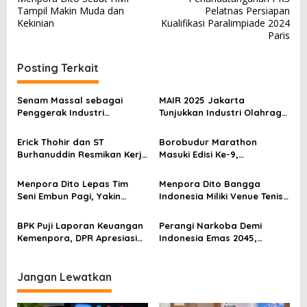
a
Tampil Makin Muda dan
Pelatnas Persiapan
v
Kekinian
Kualifikasi Paralimpiade 2024
Paris
i
g
Posting Terkait
a
s
Senam Massal sebagai
MAIR 2025 Jakarta
Penggerak Industri
Tunjukkan Industri Olahraga
i
Olahraga: Momentum ISS
Jadi Mesin Ekonomi Baru
p
2025 untuk Ekonomi
Erick Thohir dan ST
Borobudur Marathon
Nasional
Burhanuddin Resmikan Kerja
Masuki Edisi Ke-9,
o
Sama Tata Kelola Hukum
Pemerintah Siap Perkuat
s
Program Pemuda dan
Kolaborasi
Menpora Dito Lepas Tim
Menpora Dito Bangga
Olahraga
Seni Embun Pagi, Yakin
Indonesia Miliki Venue Tenis
Budaya Indonesia Melaju Ke
Kelas Dunia di Bali
Global
BPK Puji Laporan Keuangan
Perangi Narkoba Demi
Kemenpora, DPR Apresiasi
Indonesia Emas 2045,
Kinerja Menpora Dito
Kemenpora Gandeng BNN
Jangan Lewatkan