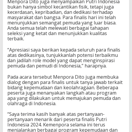
Menpora Dito juga menyampaikan Putri Indonesia
s
bukan hanya simbol kecantikan fisik, tetapi juga
i
kecerdasan, kepribadian, dan dedikasi terhadap
a
masyarakat dan bangsa. Para finalis hari ini telah
2
menunjukkan semangat pemuda yang luar biasa.
0
Anda semua telah melewati berbagai tahapan
2
seleksi yang ketat dan menunjukkan kualitas
4
terbaik.
J
a
“Apresiasi saya berikan kepada seluruh para finalis
d
atas dedikasinya, tunjukkanlah potensi terbaikmu
i
dan jadilah role model yang dapat menginspirasi
I
pemuda dan pemudi di Indonesia,” harapnya.
n
s
Pada acara tersebut Menpora Dito juga membuka
p
dialog dengan para finalis untuk tanya jawab terkait
i
bidang kepemudaan dan keolahragaan. Beberapa
r
peserta juga menanyakan langkah atau program
a
apa yang dilakukan untuk memajukan pemuda dan
s
olahraga di Indonesia.
i
A
“Saya terima kasih banyak atas pertanyaan-
n
pertanyaan menarik dari peserta finalis Putri
a
Indonesia 2024. Kemenpora selama ini terus
k
menjalankan berbagai program kepemudaan dan
M