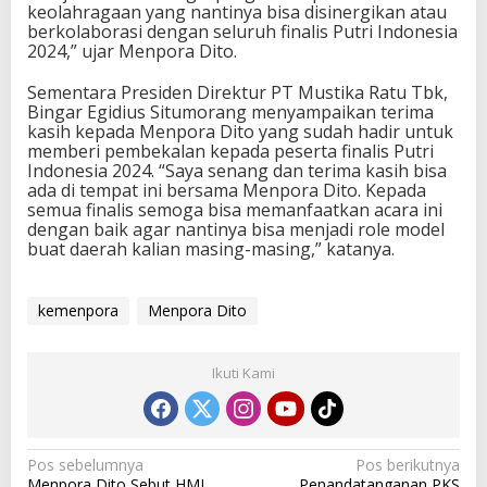
keolahragaan yang nantinya bisa disinergikan atau
u
berkolaborasi dengan seluruh finalis Putri Indonesia
d
2024,” ujar Menpora Dito.
a
I
Sementara Presiden Direktur PT Mustika Ratu Tbk,
n
Bingar Egidius Situmorang menyampaikan terima
d
kasih kepada Menpora Dito yang sudah hadir untuk
o
memberi pembekalan kepada peserta finalis Putri
n
Indonesia 2024. “Saya senang dan terima kasih bisa
e
ada di tempat ini bersama Menpora Dito. Kepada
s
semua finalis semoga bisa memanfaatkan acara ini
i
dengan baik agar nantinya bisa menjadi role model
a
buat daerah kalian masing-masing,” katanya.
kemenpora
Menpora Dito
Ikuti Kami
N
Pos sebelumnya
Pos berikutnya
Menpora Dito Sebut HMI
Penandatanganan PKS