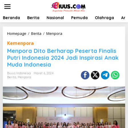
L
e
w
a
Beranda
Berita
Nasional
Pemuda
Olahraga
Art
t
i
k
M
Homepage
/
Berita
/
Menpora
e
e
Kemenpora
k
n
o
p
Menpora Dito Berharap Peserta Finalis
n
o
Putri Indonesia 2024 Jadi Inspirasi Anak
t
r
Muda Indonesia
e
a
n
D
Biuus Indonesia
Maret 6, 2024
i
Berita
,
Menpora
t
o
B
e
r
h
a
r
a
p