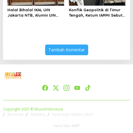
Halal Bihalal IKAL UIN
Konflik Geopolitik di Timur
Jakarta NTB, Alumni UIN
Tengah, Ketum IARMI Sebut
Jakarta Adalah Aset
Alumni Menwa Harus Ambil
Strategis
Peran Strategis
Tambah Komentar
Copyright 2025 © BiuusIndonesia
Beranda
Redaksi
Pedoman Media Siber
Versi Non AMP