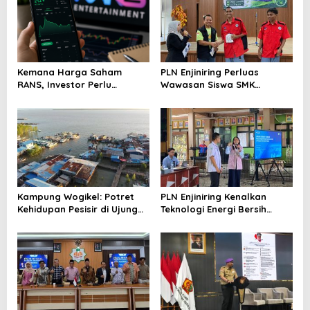
Kemana Harga Saham
PLN Enjiniring Perluas
RANS, Investor Perlu
Wawasan Siswa SMK
Cermati Fundamental dan
tentang Tantangan
Menghindari Spekulasi
Perubahan Iklim
Berlebihan
Kampung Wogikel: Potret
PLN Enjiniring Kenalkan
Kehidupan Pesisir di Ujung
Teknologi Energi Bersih
Selatan Papua yang
kepada Pelajar Jakarta
Bertahan di Tengah
Keterbatasan