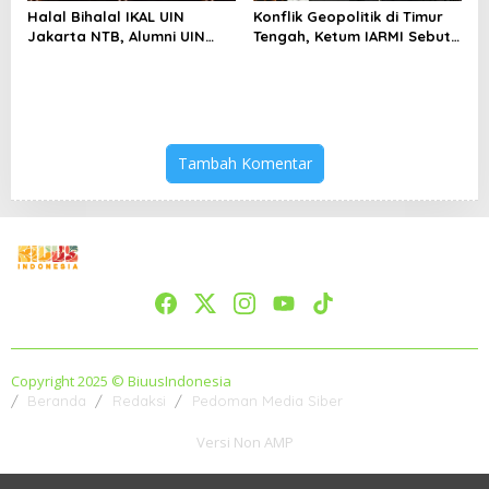
Halal Bihalal IKAL UIN
Konflik Geopolitik di Timur
Jakarta NTB, Alumni UIN
Tengah, Ketum IARMI Sebut
Jakarta Adalah Aset
Alumni Menwa Harus Ambil
Strategis
Peran Strategis
Tambah Komentar
Copyright 2025 © BiuusIndonesia
Beranda
Redaksi
Pedoman Media Siber
Versi Non AMP