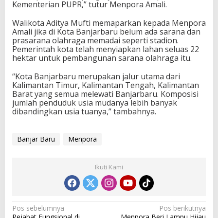
Kementerian PUPR,” tutur Menpora Amali.
Walikota Aditya Mufti memaparkan kepada Menpora
Amali jika di Kota Banjarbaru belum ada sarana dan
prasarana olahraga memadai seperti stadion.
Pemerintah kota telah menyiapkan lahan seluas 22
hektar untuk pembangunan sarana olahraga itu.
“Kota Banjarbaru merupakan jalur utama dari
Kalimantan Timur, Kalimantan Tengah, Kalimantan
Barat yang semua melewati Banjarbaru. Komposisi
jumlah penduduk usia mudanya lebih banyak
dibandingkan usia tuanya,” tambahnya.
Banjar Baru
Menpora
Ikuti Kami
N
Pos sebelumnya
Pos berikutnya
Pejabat Fungsional di
Menpora Beri Lampu Hijau