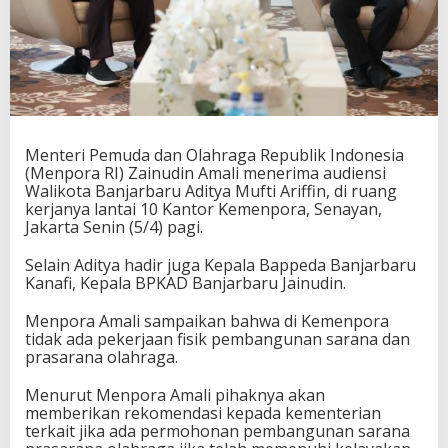
u
d
i
e
n
s
i
W
Menteri Pemuda dan Olahraga Republik Indonesia
a
(Menpora RI) Zainudin Amali menerima audiensi
l
Walikota Banjarbaru Aditya Mufti Ariffin, di ruang
i
kerjanya lantai 10 Kantor Kemenpora, Senayan,
k
Jakarta Senin (5/4) pagi.
o
t
a
Selain Aditya hadir juga Kepala Bappeda Banjarbaru
B
Kanafi, Kepala BPKAD Banjarbaru Jainudin.
a
n
Menpora Amali sampaikan bahwa di Kemenpora
j
tidak ada pekerjaan fisik pembangunan sarana dan
a
prasarana olahraga.
r
b
Menurut Menpora Amali pihaknya akan
a
memberikan rekomendasi kepada kementerian
r
terkait jika ada permohonan pembangunan sarana
u