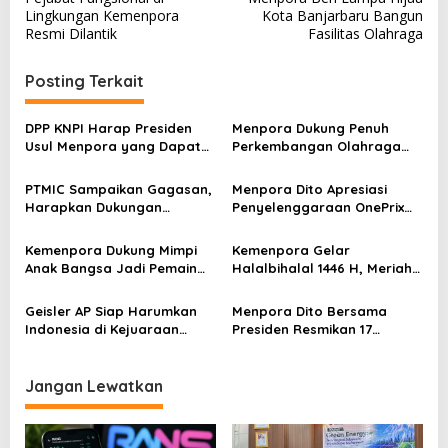
a
Lingkungan Kemenpora
Kota Banjarbaru Bangun
v
Resmi Dilantik
Fasilitas Olahraga
i
Posting Terkait
g
a
DPP KNPI Harap Presiden
Menpora Dukung Penuh
s
Usul Menpora yang Dapat
Perkembangan Olahraga
Persatukan OKP dan
Padel di Indonesia
i
Memahami Dinamika
PTMIC Sampaikan Gagasan,
Menpora Dito Apresiasi
p
Kepemudaan
Harapkan Dukungan
Penyelenggaraan OnePrix
Menpora dalam Launching
2025
o
dan Silaturahmi
Kemenpora Dukung Mimpi
Kemenpora Gelar
s
Anak Bangsa Jadi Pemain
Halalbihalal 1446 H, Meriah
Timnas Lewat 1900 Cup
dengan Penampilan Nidji
Barcelona
Geisler AP Siap Harumkan
Menpora Dito Bersama
Indonesia di Kejuaraan
Presiden Resmikan 17
Dunia Tinju WPBF
Stadion di Seluruh Indonesia
Jangan Lewatkan