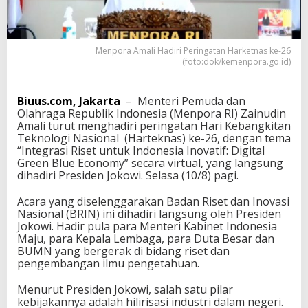
e
r
i
n
Menpora Amali Hadiri Peringatan Harketnas ke-26
g
(foto:dok/kemenpora.go.id)
a
t
a
Biuus.com, Jakarta
– Menteri Pemuda dan
n
Olahraga Republik Indonesia (Menpora RI) Zainudin
H
Amali turut menghadiri peringatan Hari Kebangkitan
a
Teknologi Nasional (Harteknas) ke-26, dengan tema
r
“Integrasi Riset untuk Indonesia Inovatif: Digital
k
Green Blue Economy” secara virtual, yang langsung
e
dihadiri Presiden Jokowi. Selasa (10/8) pagi.
t
n
Acara yang diselenggarakan Badan Riset dan Inovasi
a
Nasional (BRIN) ini dihadiri langsung oleh Presiden
s
Jokowi. Hadir pula para Menteri Kabinet Indonesia
k
Maju, para Kepala Lembaga, para Duta Besar dan
e
BUMN yang bergerak di bidang riset dan
-
pengembangan ilmu pengetahuan.
2
6
Menurut Presiden Jokowi, salah satu pilar
kebijakannya adalah hilirisasi industri dalam negeri.