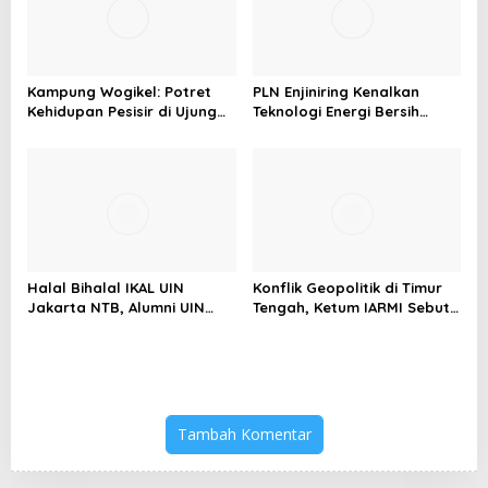
Kampung Wogikel: Potret
PLN Enjiniring Kenalkan
Kehidupan Pesisir di Ujung
Teknologi Energi Bersih
Selatan Papua yang
kepada Pelajar Jakarta
Bertahan di Tengah
Keterbatasan
Halal Bihalal IKAL UIN
Konflik Geopolitik di Timur
Jakarta NTB, Alumni UIN
Tengah, Ketum IARMI Sebut
Jakarta Adalah Aset
Alumni Menwa Harus Ambil
Strategis
Peran Strategis
Tambah Komentar