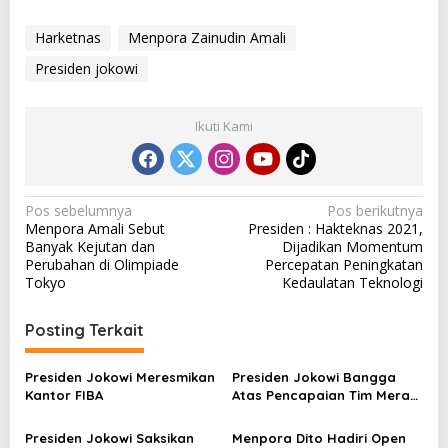
Harketnas
Menpora Zainudin Amali
Presiden jokowi
Ikuti Kami
N
Pos sebelumnya
Pos berikutnya
Menpora Amali Sebut
Presiden : Hakteknas 2021,
a
Banyak Kejutan dan
Dijadikan Momentum
v
Perubahan di Olimpiade
Percepatan Peningkatan
Tokyo
Kedaulatan Teknologi
i
g
Posting Terkait
a
s
Presiden Jokowi Meresmikan
Presiden Jokowi Bangga
Kantor FIBA
Atas Pencapaian Tim Merah
i
Putih Pada Paralimpiade
p
2024 Paris
Presiden Jokowi Saksikan
Menpora Dito Hadiri Open