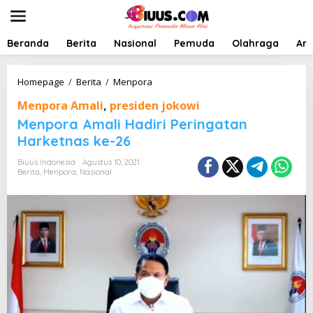
L
e
w
a
Beranda
Berita
Nasional
Pemuda
Olahraga
Art
t
i
k
M
Homepage
/
Berita
/
Menpora
e
e
Menpora Amali
,
presiden jokowi
k
n
o
p
Menpora Amali Hadiri Peringatan
n
o
Harketnas ke-26
t
r
e
a
Biuus Indonesia
Agustus 10, 2021
n
A
Berita
,
Menpora
,
Nasional
m
a
l
i
H
a
d
i
r
i
P