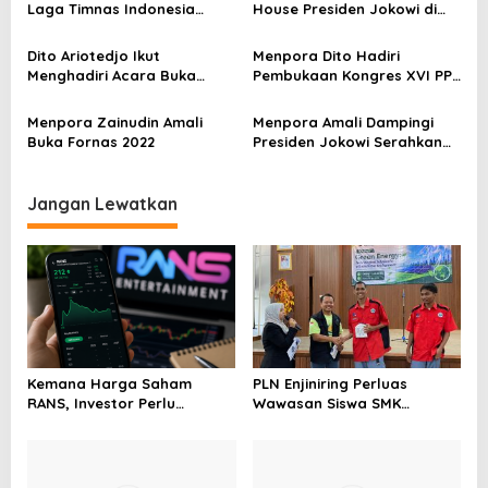
Laga Timnas Indonesia
House Presiden Jokowi di
o
Kontra Australia di
Istana
s
Dampingi Menpora Dito
Dito Ariotedjo Ikut
Menpora Dito Hadiri
Menghadiri Acara Buka
Pembukaan Kongres XVI PP
Puasa Bersama Presiden
GP Ansor
Jokowi dan Wapres Ma’ruf
Menpora Zainudin Amali
Menpora Amali Dampingi
Amin
Buka Fornas 2022
Presiden Jokowi Serahkan
Bonus Atlet Peraih Medali
SEA Games 2021
Jangan Lewatkan
Kemana Harga Saham
PLN Enjiniring Perluas
RANS, Investor Perlu
Wawasan Siswa SMK
Cermati Fundamental dan
tentang Tantangan
Menghindari Spekulasi
Perubahan Iklim
Berlebihan