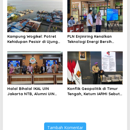
Berlebihan
Kampung Wogikel: Potret
PLN Enjiniring Kenalkan
Kehidupan Pesisir di Ujung
Teknologi Energi Bersih
Selatan Papua yang
kepada Pelajar Jakarta
Bertahan di Tengah
Keterbatasan
Halal Bihalal IKAL UIN
Konflik Geopolitik di Timur
Jakarta NTB, Alumni UIN
Tengah, Ketum IARMI Sebut
Jakarta Adalah Aset
Alumni Menwa Harus Ambil
Strategis
Peran Strategis
Tambah Komentar