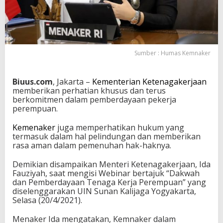
e
m
n
a
k
e
Sumber : Humas Kemnaker
r
J
a
Biuus.com
, Jakarta –
Kementerian Ketenagakerjaan
m
memberikan perhatian khusus dan terus
i
berkomitmen dalam pemberdayaan pekerja
n
perempuan.
L
i
Kemenaker
juga memperhatikan hukum yang
n
termasuk dalam hal pelindungan dan memberikan
d
rasa aman dalam pemenuhan hak-haknya.
u
n
Demikian disampaikan Menteri Ketenagakerjaan, Ida
g
Fauziyah, saat mengisi Webinar bertajuk “Dakwah
i
dan Pemberdayaan Tenaga Kerja Perempuan” yang
P
diselenggarakan UIN Sunan Kalijaga Yogyakarta,
e
Selasa (20/4/2021).
k
e
Menaker Ida mengatakan, Kemnaker dalam
r