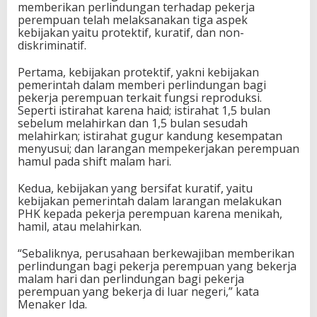
memberikan perlindungan terhadap pekerja
j
perempuan telah melaksanakan tiga aspek
a
kebijakan yaitu protektif, kuratif, dan non-
P
diskriminatif.
e
r
Pertama, kebijakan protektif, yakni kebijakan
e
pemerintah dalam memberi perlindungan bagi
m
pekerja perempuan terkait fungsi reproduksi.
p
Seperti istirahat karena haid; istirahat 1,5 bulan
u
sebelum melahirkan dan 1,5 bulan sesudah
a
melahirkan; istirahat gugur kandung kesempatan
n
menyusui; dan larangan mempekerjakan perempuan
hamul pada shift malam hari.
Kedua, kebijakan yang bersifat kuratif, yaitu
kebijakan pemerintah dalam larangan melakukan
PHK kepada pekerja perempuan karena menikah,
hamil, atau melahirkan.
“Sebaliknya, perusahaan berkewajiban memberikan
perlindungan bagi pekerja perempuan yang bekerja
malam hari dan perlindungan bagi pekerja
perempuan yang bekerja di luar negeri,” kata
Menaker Ida.