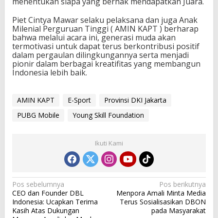
menentukan siapa yang berhak mendapatkan Juara.
e
Piet Cintya Mawar selaku pelaksana dan juga Anak
Milenial Perguruan Tinggi ( AMIN KAPT ) berharap
bahwa melalui acara ini, generasi muda akan
termotivasi untuk dapat terus berkontribusi positif
dalam pergaulan dilingkungannya serta menjadi
pionir dalam berbagai kreatifitas yang membangun
Indonesia lebih baik.
AMIN KAPT
E-Sport
Provinsi DKI Jakarta
PUBG Mobile
Young Skill Foundation
Ikuti Kami
N
Pos sebelumnya
Pos berikutnya
CEO dan Founder DBL
Menpora Amali Minta Media
a
Indonesia: Ucapkan Terima
Terus Sosialisasikan DBON
v
Kasih Atas Dukungan
pada Masyarakat