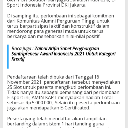
e
Sport Indonesia Provinsi DKI Jakarta.
r
l
Di samping itu, perlombaan ini sebagai komitmen
o
dari Komunitas Alumni Perguruan Tinggi untuk
m
terus berpartisipasi aktif dan konstruktif dalam
b
mendorong para generasi muda untuk terus
a
berkarya dan menebarkan nilai-nilai positif.
a
n
Baca juga :
Zainul Arifin Sabet Penghargaan
E
Santripreneur Award Indonesia 2021 Untuk Kategori
-
Kreatif
S
p
o
r
Pendaftaraan telah dibuka dari Tanggal 16
t
November 2021, pendaftaran tersebut menyediakan
P
25 Slot untuk peserta mengikuti perlombaan ini.
U
Tidak hanya itu sebagai pemenang dari perlombaan
B
E-sport ini, AMIN KAPT menyiapkan hadiah Total
G
sebesar Rp.5.000.000,. Selain itu peserta perlombaan
M
juga akan mendapatkan E-Certificated.
o
b
Peserta yang telah mendaftar akan tampil dan
i
bertanding dalam sistem 1 hari tanding guna
l