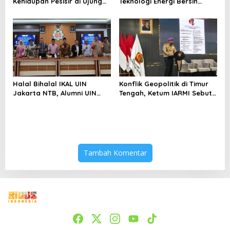
Kehidupan Pesisir di Ujung
Teknologi Energi Bersih
Selatan Papua yang
kepada Pelajar Jakarta
Bertahan di Tengah
Keterbatasan
Halal Bihalal IKAL UIN
Konflik Geopolitik di Timur
Jakarta NTB, Alumni UIN
Tengah, Ketum IARMI Sebut
Jakarta Adalah Aset
Alumni Menwa Harus Ambil
Strategis
Peran Strategis
Tambah Komentar