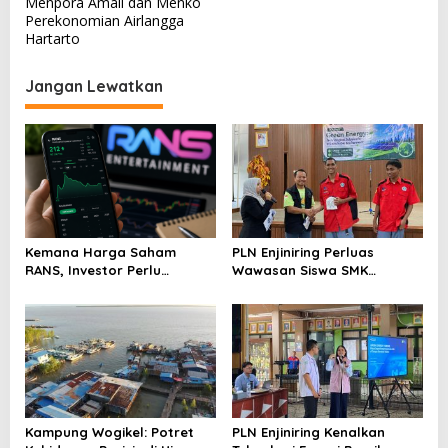
Menpora Amali dan Menko
i
Perekonomian Airlangga
Hartarto
g
a
Jangan Lewatkan
s
i
p
o
s
Kemana Harga Saham
PLN Enjiniring Perluas
RANS, Investor Perlu
Wawasan Siswa SMK
Cermati Fundamental dan
tentang Tantangan
Menghindari Spekulasi
Perubahan Iklim
Berlebihan
Kampung Wogikel: Potret
PLN Enjiniring Kenalkan