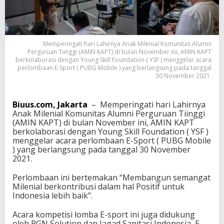
i
r
A
M
I
Memperingati hari Lahirnya Anak Milenial Komunitas Alumni
N
Perguruan Tiinggi (AMIN KAPT) di bulan November ini, AMIN KAPT
K
berkolaborasi dengan Young Skill Foundation ( YSF ) menggelar acara
A
perlombaan E-Sport ( PUBG Mobile ) yang berlangsung pada tanggal
30 November 2021.
P
T
M
Biuus.com, Jakarta
– Memperingati hari Lahirnya
e
Anak Milenial Komunitas Alumni Perguruan Tiinggi
n
(AMIN KAPT) di bulan November ini, AMIN KAPT
g
berkolaborasi dengan Young Skill Foundation ( YSF )
g
menggelar acara perlombaan E-Sport ( PUBG Mobile
e
) yang berlangsung pada tanggal 30 November
l
2021.
a
r
A
Perlombaan ini bertemakan “Membangun semangat
c
Milenial berkontribusi dalam hal Positif untuk
a
Indonesia lebih baik”.
r
a
Acara kompetisi lomba E-sport ini juga didukung
P
oleh PGN Solution dan Jagad Sanitasi Indonesia, E-