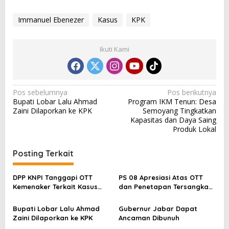
Immanuel Ebenezer
Kasus
KPK
Ikuti Kami
N
Pos sebelumnya
Pos berikutnya
Bupati Lobar Lalu Ahmad
Program IKM Tenun: Desa
a
Zaini Dilaporkan ke KPK
Semoyang Tingkatkan
v
Kapasitas dan Daya Saing
Produk Lokal
i
g
Posting Terkait
a
s
DPP KNPI Tanggapi OTT
PS 08 Apresiasi Atas OTT
Kemenaker Terkait Kasus
dan Penetapan Tersangka
i
Pemerasan dan Korupsi
Wamenaker Immanuel
p
Ebenezer
Bupati Lobar Lalu Ahmad
Gubernur Jabar Dapat
Zaini Dilaporkan ke KPK
Ancaman Dibunuh
o