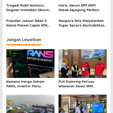
s
Tragedi Rizkil Wathoni,
Haris, Ketum DPP KNPI
Dugaan Intimidasi Oknum
Desak Kejagung Periksa
Polisi Berujung Duka
Jajaran PT Pertamina
Terkait Dugaan Korupsi
Presiden Jokowi Teken 9
Menpora Dito Menjalankan
Nama Pansel Capim KPK,
Tugas Secara Akuntabilitas
Namun Baru Diumumkan
Tinggi
Juni Mendatang
Jangan Lewatkan
Kemana Harga Saham
PLN Enjiniring Perluas
RANS, Investor Perlu
Wawasan Siswa SMK
Cermati Fundamental dan
tentang Tantangan
Menghindari Spekulasi
Perubahan Iklim
Berlebihan