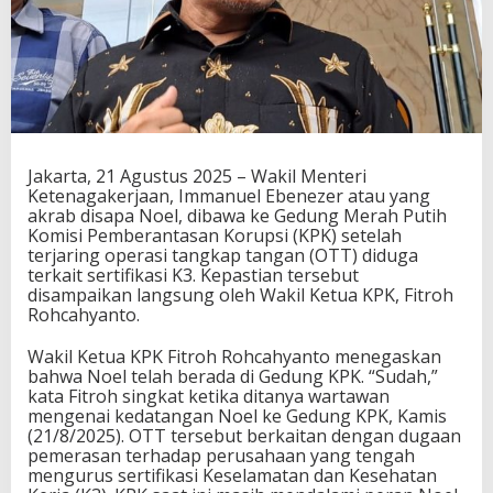
T
e
r
k
a
i
t
K
a
Jakarta, 21 Agustus 2025 – Wakil Menteri
s
Ketenagakerjaan, Immanuel Ebenezer atau yang
u
akrab disapa Noel, dibawa ke Gedung Merah Putih
s
Komisi Pemberantasan Korupsi (KPK) setelah
P
terjaring operasi tangkap tangan (OTT) diduga
e
terkait sertifikasi K3. Kepastian tersebut
m
disampaikan langsung oleh Wakil Ketua KPK, Fitroh
e
Rohcahyanto.
r
a
Wakil Ketua KPK Fitroh Rohcahyanto menegaskan
s
bahwa Noel telah berada di Gedung KPK. “Sudah,”
a
kata Fitroh singkat ketika ditanya wartawan
n
mengenai kedatangan Noel ke Gedung KPK, Kamis
(21/8/2025). OTT tersebut berkaitan dengan dugaan
pemerasan terhadap perusahaan yang tengah
mengurus sertifikasi Keselamatan dan Kesehatan