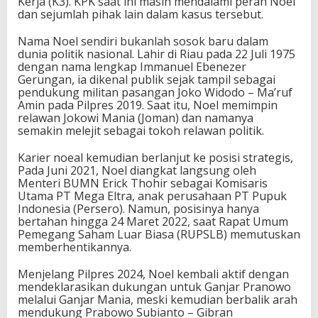
Kerja (K3). KPK saat ini masih mendalami peran Noel
dan sejumlah pihak lain dalam kasus tersebut.
Nama Noel sendiri bukanlah sosok baru dalam
dunia politik nasional. Lahir di Riau pada 22 Juli 1975
dengan nama lengkap Immanuel Ebenezer
Gerungan, ia dikenal publik sejak tampil sebagai
pendukung militan pasangan Joko Widodo – Ma’ruf
Amin pada Pilpres 2019. Saat itu, Noel memimpin
relawan Jokowi Mania (Joman) dan namanya
semakin melejit sebagai tokoh relawan politik.
Karier noeal kemudian berlanjut ke posisi strategis,
Pada Juni 2021, Noel diangkat langsung oleh
Menteri BUMN Erick Thohir sebagai Komisaris
Utama PT Mega Eltra, anak perusahaan PT Pupuk
Indonesia (Persero). Namun, posisinya hanya
bertahan hingga 24 Maret 2022, saat Rapat Umum
Pemegang Saham Luar Biasa (RUPSLB) memutuskan
memberhentikannya.
Menjelang Pilpres 2024, Noel kembali aktif dengan
mendeklarasikan dukungan untuk Ganjar Pranowo
melalui Ganjar Mania, meski kemudian berbalik arah
mendukung Prabowo Subianto – Gibran