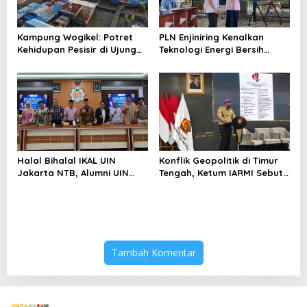
Kampung Wogikel: Potret
PLN Enjiniring Kenalkan
Kehidupan Pesisir di Ujung
Teknologi Energi Bersih
Selatan Papua yang
kepada Pelajar Jakarta
Bertahan di Tengah
Keterbatasan
Halal Bihalal IKAL UIN
Konflik Geopolitik di Timur
Jakarta NTB, Alumni UIN
Tengah, Ketum IARMI Sebut
Jakarta Adalah Aset
Alumni Menwa Harus Ambil
Strategis
Peran Strategis
Tambah Komentar