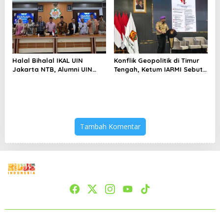
Keterbatasan
Halal Bihalal IKAL UIN
Konflik Geopolitik di Timur
Jakarta NTB, Alumni UIN
Tengah, Ketum IARMI Sebut
Jakarta Adalah Aset
Alumni Menwa Harus Ambil
Strategis
Peran Strategis
Tambah Komentar