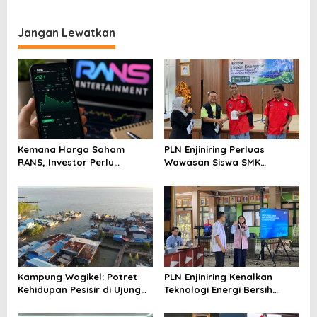
Sertifikat Berupa PDF, di
Diserahkan ke Jaksa,
Event Fornas 2025
Negara Rugi Miliaran
Jangan Lewatkan
Kemana Harga Saham
PLN Enjiniring Perluas
RANS, Investor Perlu
Wawasan Siswa SMK
Cermati Fundamental dan
tentang Tantangan
Menghindari Spekulasi
Perubahan Iklim
Berlebihan
Kampung Wogikel: Potret
PLN Enjiniring Kenalkan
Kehidupan Pesisir di Ujung
Teknologi Energi Bersih
Selatan Papua yang
kepada Pelajar Jakarta
Bertahan di Tengah