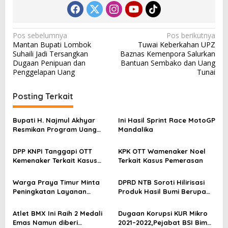
N
Pos sebelumnya
Pos berikutnya
Mantan Bupati Lombok
Tuwai Keberkahan UPZ
a
Suhaili Jadi Tersangkan
Baznas Kemenpora Salurkan
v
Dugaan Penipuan dan
Bantuan Sembako dan Uang
Penggelapan Uang
Tunai
i
g
Posting Terkait
a
s
Bupati H. Najmul Akhyar
Ini Hasil Sprint Race MotoGP
Resmikan Program Uang
Mandalika
i
Duka Rp1 Juta untuk Warga
p
KLU
DPP KNPI Tanggapi OTT
KPK OTT Wamenaker Noel
Kemenaker Terkait Kasus
Terkait Kasus Pemerasan
o
Pemerasan dan Korupsi
s
Warga Praya Timur Minta
DPRD NTB Soroti Hilirisasi
Peningkatan Layanan
Produk Hasil Bumi Berupa
Kesehatan Lewat Rumah
Laut, Pertanian, dan
Sakit Baru
Perternakan
Atlet BMX Ini Raih 2 Medali
Dugaan Korupsi KUR Mikro
Emas Namun diberi
2021–2022,Pejabat BSI Bima