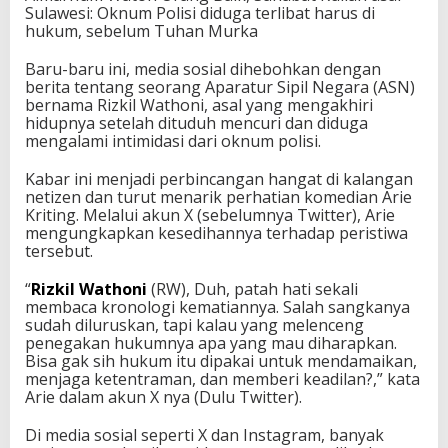
Sulawesi: Oknum Polisi diduga terlibat harus di
l
hukum, sebelum Tuhan Murka
i
s
i
Baru-baru ini, media sosial dihebohkan dengan
B
berita tentang seorang Aparatur Sipil Negara (ASN)
e
bernama Rizkil Wathoni, asal yang mengakhiri
r
hidupnya setelah dituduh mencuri dan diduga
u
mengalami intimidasi dari oknum polisi.
j
u
Kabar ini menjadi perbincangan hangat di kalangan
n
netizen dan turut menarik perhatian komedian Arie
g
Kriting. Melalui akun X (sebelumnya Twitter), Arie
D
mengungkapkan kesedihannya terhadap peristiwa
u
tersebut.
k
a
“
Rizkil Wathoni
(RW), Duh, patah hati sekali
membaca kronologi kematiannya. Salah sangkanya
sudah diluruskan, tapi kalau yang melenceng
penegakan hukumnya apa yang mau diharapkan.
Bisa gak sih hukum itu dipakai untuk mendamaikan,
menjaga ketentraman, dan memberi keadilan?,” kata
Arie dalam akun X nya (Dulu Twitter).
Di media sosial seperti X dan Instagram, banyak