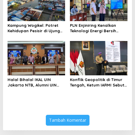
Kampung Wogikel: Potret
PLN Enjiniring Kenalkan
Kehidupan Pesisir di Ujung
Teknologi Energi Bersih
Selatan Papua yang
kepada Pelajar Jakarta
Bertahan di Tengah
Keterbatasan
Halal Bihalal IKAL UIN
Konflik Geopolitik di Timur
Jakarta NTB, Alumni UIN
Tengah, Ketum IARMI Sebut
Jakarta Adalah Aset
Alumni Menwa Harus Ambil
Strategis
Peran Strategis
Tambah Komentar