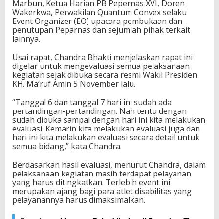
Marbun, Ketua Harian PB Pepernas XVI, Doren
p
Wakerkwa, Perwakilan Quantum Convex selaku
a
Event Organizer (EO) upacara pembukaan dan
r
penutupan Peparnas dan sejumlah pihak terkait
n
lainnya.
a
s
Usai rapat, Chandra Bhakti menjelaskan rapat ini
X
digelar untuk mengevaluasi semua pelaksanaan
V
kegiatan sejak dibuka secara resmi Wakil Presiden
I
KH. Ma’ruf Amin 5 November lalu.
“Tanggal 6 dan tanggal 7 hari ini sudah ada
pertandingan-pertandingan. Nah tentu dengan
sudah dibuka sampai dengan hari ini kita melakukan
evaluasi. Kemarin kita melakukan evaluasi juga dan
hari ini kita melakukan evaluasi secara detail untuk
semua bidang,” kata Chandra.
Berdasarkan hasil evaluasi, menurut Chandra, dalam
pelaksanaan kegiatan masih terdapat pelayanan
yang harus ditingkatkan. Terlebih event ini
merupakan ajang bagi para atlet disabilitas yang
pelayanannya harus dimaksimalkan.