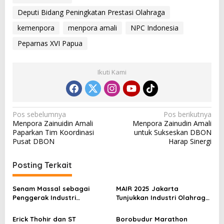
Deputi Bidang Peningkatan Prestasi Olahraga
kemenpora
menpora amali
NPC Indonesia
Peparnas XVI Papua
Ikuti Kami
N
Pos sebelumnya
Pos berikutnya
Menpora Zainuidin Amali
Menpora Zainudin Amali
a
Paparkan Tim Koordinasi
untuk Sukseskan DBON
v
Pusat DBON
Harap Sinergi
i
Posting Terkait
g
a
Senam Massal sebagai
MAIR 2025 Jakarta
s
Penggerak Industri
Tunjukkan Industri Olahraga
Olahraga: Momentum ISS
Jadi Mesin Ekonomi Baru
i
2025 untuk Ekonomi
Erick Thohir dan ST
Borobudur Marathon