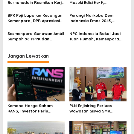
p
Nasional
Burhanuddin Resmikan Kerja
Masuki Edisi Ke-9,
Sama Tata Kelola Hukum
Pemerintah Siap Perkuat
o
Program Pemuda dan
Kolaborasi
BPK Puji Laporan Keuangan
Perangi Narkoba Demi
s
Olahraga
Kemenpora, DPR Apresiasi
Indonesia Emas 2045,
Kinerja Menpora Dito
Kemenpora Gandeng BNN
Sesmenpora Gunawan Ambil
NPC Indonesia Bakal Jadi
Sumpah 96 PPPK dan
Tuan Rumah, Kemenpora
Serahkan SK Kepada 52
Kucurkan Bantuan Dana
CPNS
Tahap II
Jangan Lewatkan
Kemana Harga Saham
PLN Enjiniring Perluas
RANS, Investor Perlu
Wawasan Siswa SMK
Cermati Fundamental dan
tentang Tantangan
Menghindari Spekulasi
Perubahan Iklim
Berlebihan