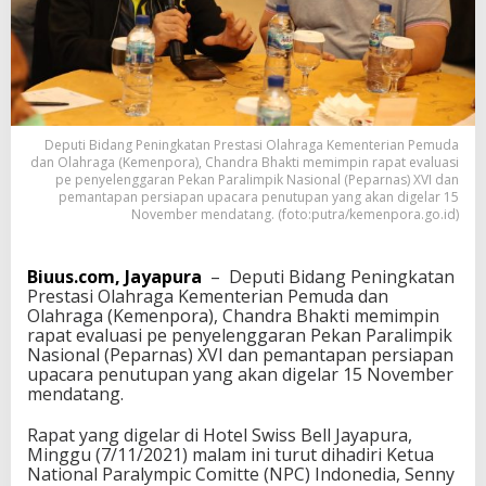
E
v
a
l
u
a
s
Deputi Bidang Peningkatan Prestasi Olahraga Kementerian Pemuda
i
dan Olahraga (Kemenpora), Chandra Bhakti memimpin rapat evaluasi
P
pe penyelenggaran Pekan Paralimpik Nasional (Peparnas) XVI dan
e
pemantapan persiapan upacara penutupan yang akan digelar 15
n
November mendatang. (foto:putra/kemenpora.go.id)
y
e
l
Biuus.com, Jayapura
– Deputi Bidang Peningkatan
e
Prestasi Olahraga Kementerian Pemuda dan
n
Olahraga (Kemenpora), Chandra Bhakti memimpin
g
rapat evaluasi pe penyelenggaran Pekan Paralimpik
g
Nasional (Peparnas) XVI dan pemantapan persiapan
a
upacara penutupan yang akan digelar 15 November
r
mendatang.
a
a
Rapat yang digelar di Hotel Swiss Bell Jayapura,
n
Minggu (7/11/2021) malam ini turut dihadiri Ketua
P
National Paralympic Comitte (NPC) Indonedia, Senny
e