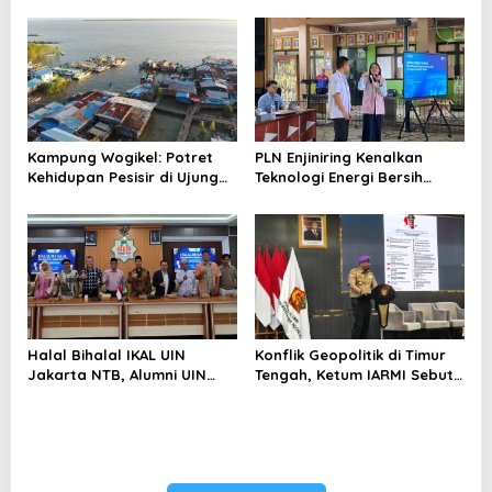
Menghindari Spekulasi
Perubahan Iklim
Berlebihan
Kampung Wogikel: Potret
PLN Enjiniring Kenalkan
Kehidupan Pesisir di Ujung
Teknologi Energi Bersih
Selatan Papua yang
kepada Pelajar Jakarta
Bertahan di Tengah
Keterbatasan
Halal Bihalal IKAL UIN
Konflik Geopolitik di Timur
Jakarta NTB, Alumni UIN
Tengah, Ketum IARMI Sebut
Jakarta Adalah Aset
Alumni Menwa Harus Ambil
Strategis
Peran Strategis