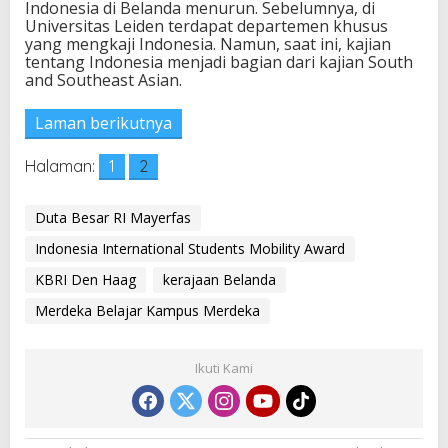
Indonesia di Belanda menurun. Sebelumnya, di
b
Universitas Leiden terdapat departemen khusus
u
yang mengkaji Indonesia. Namun, saat ini, kajian
d
tentang Indonesia menjadi bagian dari kajian South
a
and Southeast Asian.
y
a
Laman berikutnya
a
n
Halaman:
1
2
Duta Besar RI Mayerfas
Indonesia International Students Mobility Award
KBRI Den Haag
kerajaan Belanda
Merdeka Belajar Kampus Merdeka
Ikuti Kami