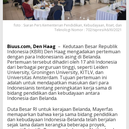
e
s
i
a
n
foto : Siaran Pers Kementerian Pendidikan, Kebudayaan, Riset, dan
i
Teknologi Nomor : 702/sipres/A6/XI/2021
s
d
i
Biuus.com, Den Haag
– Kedutaan Besar Republik
B
Indonesia (KBRI) Den Haag mengadakan pertemuan
e
dengan para Indonesianis asing di Belanda.
l
Pertemuan tersebut dihadiri oleh 17 ahli Indonesia
a
dari berbagai perguruan tinggi, seperti Leiden
n
University, Groningen University, KITLV, dan
d
Universitas Amsterdam. Tujuan pertemuan ini
a
adalah untuk mendapatkan masukan dari para
T
Indonesianis tentang peningkatan kerja sama di
i
bidang pendidikan dan kebudayaan antara
n
Indonesia dan Belanda.
g
k
Duta Besar RI untuk kerajaan Belanda, Mayerfas
a
memaparkan bahwa kerja sama bidang pendidikan
t
dan kebudayaan Indonesia-Belanda telah berjalan
k
sejak lama dalam kerangka beberapa proyek,
a