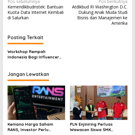
N
Pos sebelumnya
Pos berikutnya
Kemendikbudristek: Bantuan
Atdikbud RI Washington D.C.
a
Kuota Data Internet Kembali
Dukung Anak Muda Studi
v
di Salurkan
Bisnis dan Manajemen ke
Amerika
i
g
Posting Terkait
a
s
Workshop Rempah
Indonesia Bagi Influencer
i
Belanda
p
Jangan Lewatkan
o
s
Kemana Harga Saham
PLN Enjiniring Perluas
RANS, Investor Perlu
Wawasan Siswa SMK
Cermati Fundamental dan
tentang Tantangan