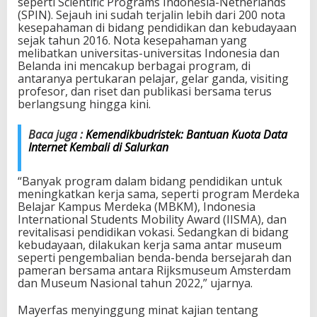
seperti Scientific Programs Indonesia-Netherlands
n
(SPIN). Sejauh ini sudah terjalin lebih dari 200 nota
K
kesepahaman di bidang pendidikan dan kebudayaan
e
sejak tahun 2016. Nota kesepahaman yang
r
melibatkan universitas-universitas Indonesia dan
j
Belanda ini mencakup berbagai program, di
a
antaranya pertukaran pelajar, gelar ganda, visiting
s
profesor, dan riset dan publikasi bersama terus
a
berlangsung hingga kini.
m
a
Baca juga :
Kemendikbudristek: Bantuan Kuota Data
P
Internet Kembali di Salurkan
e
n
d
“Banyak program dalam bidang pendidikan untuk
i
meningkatkan kerja sama, seperti program Merdeka
d
Belajar Kampus Merdeka (MBKM), Indonesia
i
International Students Mobility Award (IISMA), dan
k
revitalisasi pendidikan vokasi. Sedangkan di bidang
a
kebudayaan, dilakukan kerja sama antar museum
n
seperti pengembalian benda-benda bersejarah dan
d
pameran bersama antara Rijksmuseum Amsterdam
a
dan Museum Nasional tahun 2022,” ujarnya.
n
K
Mayerfas menyinggung minat kajian tentang
e