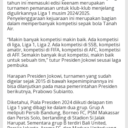
tahun ini memasuki edisi keenam merupakan
s
turnamen pemanasan untuk klub-klub menjelang
i
digulirkannya Liga 1 musim 2024/2025.
d
Penyelenggaraan kejuaraan ini merupakan bagian
e
dalam memperbanyak kompetisi sepak bola Tanah
n
Air.
2
0
“Makin banyak kompetisi makin baik. Ada kompetisi
2
di liga, Liga 1, Liga 2. Ada kompetisi di SSB, kompetisi
4
amatir, kompetisi di FIFA, kompetisi di AFC, kompetisi
di AFF. Semakin banyak ikut kompetisi, makin baik
untuk sebuah tim,” tutur Presiden Jokowi seusai laga
pembuka.
Harapan Presiden Jokowi, turnamen yang sudah
digelar sejak 2015 di bawah kepemimpinannya ini
bisa dilanjutkan pada masa pemerintahan Presiden
berikutnya, Prabowo Subianto.
Diketahui, Piala Presiden 2024 diikuti delapan tim
Liga 1 yang dibagi ke dalam dua grup. Grup A
meliputi Persib Bandung, Borneo FC, PSM Makassar
dan Persis Solo, bertanding di Stadion Si Jalak
Harupat. Sementara grup B terdiri Bali United,