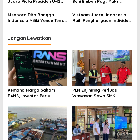
Juara Piala Presiden U-12
Seni Embun Pagi, Yakin
dan 15
Budaya Indonesia Melaju Ke
Global
Menpora Dito Bangga
Vietnam Juara, Indonesia
Indonesia Miliki Venue Tenis
Raih Penghargaan Individu
Kelas Dunia di Bali
di AFF U-23
Jangan Lewatkan
Kemana Harga Saham
PLN Enjiniring Perluas
RANS, Investor Perlu
Wawasan Siswa SMK
Cermati Fundamental dan
tentang Tantangan
Menghindari Spekulasi
Perubahan Iklim
Berlebihan