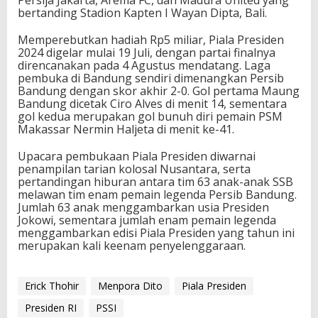
Persija Jakarta, Arema FC, dan Madura United yang
bertanding Stadion Kapten I Wayan Dipta, Bali.
Memperebutkan hadiah Rp5 miliar, Piala Presiden
2024 digelar mulai 19 Juli, dengan partai finalnya
direncanakan pada 4 Agustus mendatang. Laga
pembuka di Bandung sendiri dimenangkan Persib
Bandung dengan skor akhir 2-0. Gol pertama Maung
Bandung dicetak Ciro Alves di menit 14, sementara
gol kedua merupakan gol bunuh diri pemain PSM
Makassar Nermin Haljeta di menit ke-41.
Upacara pembukaan Piala Presiden diwarnai
penampilan tarian kolosal Nusantara, serta
pertandingan hiburan antara tim 63 anak-anak SSB
melawan tim enam pemain legenda Persib Bandung.
Jumlah 63 anak menggambarkan usia Presiden
Jokowi, sementara jumlah enam pemain legenda
menggambarkan edisi Piala Presiden yang tahun ini
merupakan kali keenam penyelenggaraan.
Erick Thohir
Menpora Dito
Piala Presiden
Presiden RI
PSSI