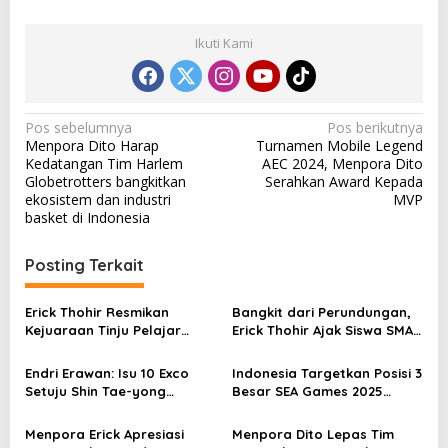
Ikuti Kami
N
Pos sebelumnya
Pos berikutnya
Menpora Dito Harap
Turnamen Mobile Legend
a
Kedatangan Tim Harlem
AEC 2024, Menpora Dito
v
Globetrotters bangkitkan
Serahkan Award Kepada
ekosistem dan industri
MVP
i
basket di Indonesia
g
a
Posting Terkait
s
Erick Thohir Resmikan
Bangkit dari Perundungan,
i
Kejuaraan Tinju Pelajar
Erick Thohir Ajak Siswa SMAN
p
sebagai Gerakan Anti
3 Tidak Takut Bersuara
Tawuran
Endri Erawan: Isu 10 Exco
Indonesia Targetkan Posisi 3
o
Setuju Shin Tae-yong
Besar SEA Games 2025
s
Kembali Melatih Timnas Itu
dengan 700 Atlet
Tidak Benar
Menpora Erick Apresiasi
Menpora Dito Lepas Tim