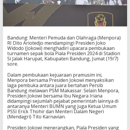
T
u
r
n
a
m
e
Bandung: Menteri Pemuda dan Olahraga (Menpora)
n
RI Dito Ariotedjo mendampingi Presiden Joko
S
Widodo (Jokowi) menghadiri upacara pembukaan
e
turnamen sepak bola Piala Presiden 2024 di Stadion
p
Si Jalak Harupat, Kabupaten Bandung, Jumat (19/7)
a
sore.
k
B
Dalam pembukaan kejuaraan pramusim ini,
o
Menpora bersama Presiden Jokowi menyaksikan
l
laga pembuka antara juara bertahan Persib
a
Bandung melawan PSM Makassar. Selain Menpora,
P
Presiden Jokowi bersama Ibu Negara Iriana
i
didampingi sejumlah pejabat pemerintah lainnya di
a
antaranya Menteri BUMN yang juga Ketua Umum
l
PSSI Erick Thohir dan Menteri Dalam Negeri
a
(Mendagri) Tito Karnavian.
P
r
Presiden Jokowi menerangkan, Piala Presiden yang
e