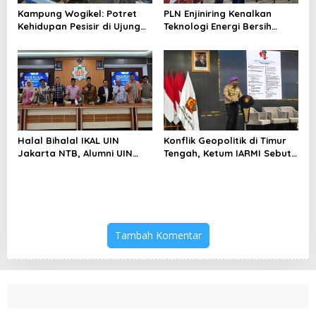
Kampung Wogikel: Potret
PLN Enjiniring Kenalkan
Kehidupan Pesisir di Ujung
Teknologi Energi Bersih
Selatan Papua yang
kepada Pelajar Jakarta
Bertahan di Tengah
Keterbatasan
Halal Bihalal IKAL UIN
Konflik Geopolitik di Timur
Jakarta NTB, Alumni UIN
Tengah, Ketum IARMI Sebut
Jakarta Adalah Aset
Alumni Menwa Harus Ambil
Strategis
Peran Strategis
Tambah Komentar