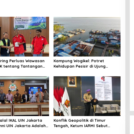
niring Perluas Wawasan
Kampung Wogikel: Potret
angan
Kehidupan Pesisir di Ujung
n Iklim
Selatan Papua yang Bertahan di
Tengah Keterbatasan
alal IKAL UIN Jakarta
Konflik Geopolitik di Timur
mni UIN Jakarta Adalah
Tengah, Ketum IARMI Sebut
tegis
Alumni Menwa Harus Ambil Peran