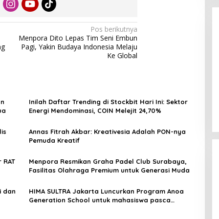
Pos berikutnya
Menpora Dito Lepas Tim Seni Embun
ng
Pagi, Yakin Budaya Indonesia Melaju
Ke Global
Enam Pejabat Baru Resmi Dilantik
di Kejati Kepri oleh J. Devy
an
Inilah Daftar Trending di Stockbit Hari Ini: Sektor
Sudarso
Di Berita, Politik
|
November 3, 2025
ua
Energi Mendominasi, COIN Melejit 24,70%
is
Annas Fitrah Akbar: Kreativesia Adalah PON-nya
Pemuda Kreatif
r RAT
Menpora Resmikan Graha Padel Club Surabaya,
Fasilitas Olahraga Premium untuk Generasi Muda
i dan
HIMA SULTRA Jakarta Luncurkan Program Anoa
Generation School untuk mahasiswa pasca
kampus