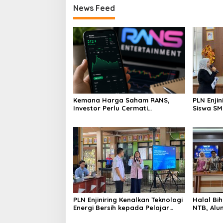
News Feed
Kemana Harga Saham RANS,
PLN Enji
Investor Perlu Cermati
Siswa SMK tentang Tant
Fundamental dan Menghindari
Perubaha
Spekulasi Berlebihan
PLN Enjiniring Kenalkan Teknologi
Halal Bih
Energi Bersih kepada Pelajar
NTB, Alu
Jakarta
Aset Stra