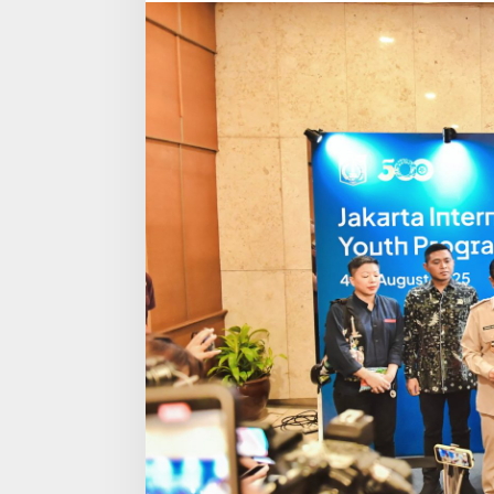
ke
Kancah
Dunia