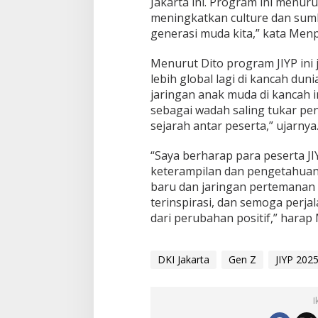
Jakarta ini. Program ini menuru
meningkatkan culture dan sum
generasi muda kita,” kata Menp
Menurut Dito program JIYP ini
lebih global lagi di kancah d
jaringan anak muda di kancah i
sebagai wadah saling tukar p
sejarah antar peserta,” ujarnya
“Saya berharap para peserta J
keterampilan dan pengetahuan 
baru dan jaringan pertemanan
terinspirasi, dan semoga perja
dari perubahan positif,” harap
DKI Jakarta
Gen Z
JIYP 202
I