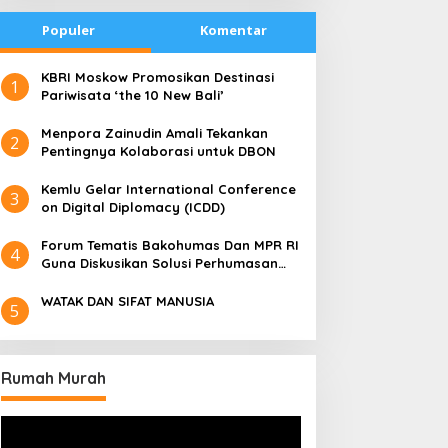
Populer
Komentar
​KBRI Moskow Promosikan Destinasi
1
Pariwisata ‘the 10 New Bali’
​Menpora Zainudin Amali Tekankan
2
Pentingnya Kolaborasi untuk DBON
​Kemlu Gelar International Conference
3
on Digital Diplomacy (ICDD)
Forum Tematis Bakohumas Dan MPR RI
4
Guna Diskusikan Solusi Perhumasan
Juga Tuk Perkuat Lembaga Masing –
Masing
WATAK DAN SIFAT MANUSIA
5
Rumah Murah
Pemutar
Video