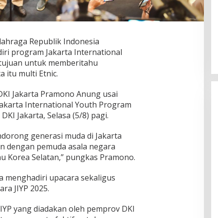
lahraga Republik Indonesia
iri program Jakarta International
rtujuan untuk memberitahu
itu multi Etnic.
DKI Jakarta Pramono Anung usai
akarta International Youth Program
 DKI Jakarta, Selasa (5/8) pagi.
ndorong generasi muda di Jakarta
an dengan pemuda asala negara
tau Korea Selatan,” pungkas Pramono.
a menghadiri upacara sekaligus
ra JIYP 2025.
IYP yang diadakan oleh pemprov DKI