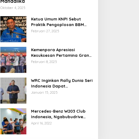
Mandalika
Oktober 4, 2025
Ketua Umum KNPI Sebut
Praktik Pengoplosan BBM
Cederai Kepercayaan
Februari 27, 2025
Masyarakat
Kemenpora Apresiasi
Kesuksesan Pertamina Grand
Prix of Indonesia 2024
Februari 8, 2025
WRC Inginkan Rally Dunia Seri
Indonesia Dapat
Terselenggara 2026
Januari 15, 2025
Mendatang
Mercedes-Benz W203 Club
Indonesia, Ngabubudrive
Ramadhan 2022
April 16, 2022