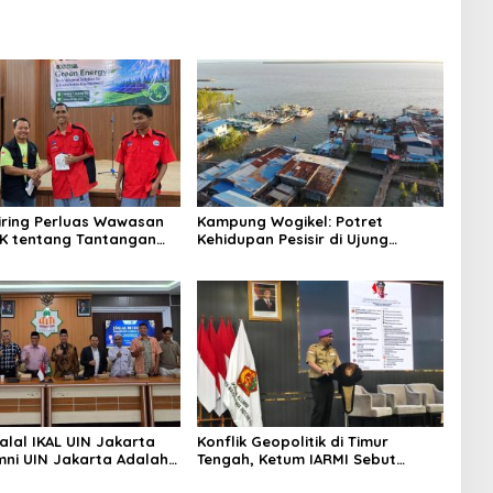
niring Perluas Wawasan
Kampung Wogikel: Potret
angan
Kehidupan Pesisir di Ujung
n Iklim
Selatan Papua yang Bertahan di
Tengah Keterbatasan
alal IKAL UIN Jakarta
Konflik Geopolitik di Timur
mni UIN Jakarta Adalah
Tengah, Ketum IARMI Sebut
tegis
Alumni Menwa Harus Ambil Peran