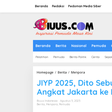
Lewati
ke
Beranda
Redaksi
Pedoman Media Siber
konten
tutup
Beranda
Berita
Nasional
Pemuda
Pelatihan
Pemuda
Berita Politik
Cerita
Sepa
JIYP
Homepage
/
Berita
/
Menpora
2025,
JIYP 2025, Dito Seb
Dito
Sebut
Angkat Jakarta ke
Program
Ini
Bisa
Biuus Indonesia
Agustus 5, 2025
Angkat
Berita
,
Menpora
,
Pemuda
Jakarta