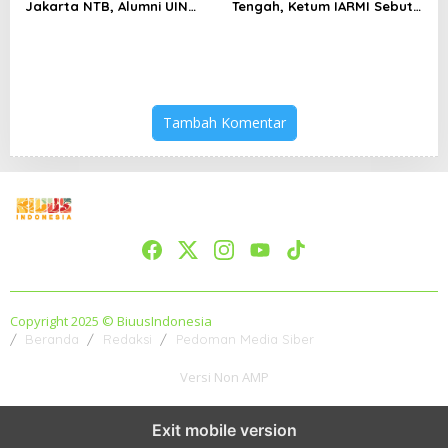
Jakarta NTB, Alumni UIN
Tengah, Ketum IARMI Sebut
Jakarta Adalah Aset
Alumni Menwa Harus Ambil
Strategis
Peran Strategis
Tambah Komentar
Copyright 2025 © BiuusIndonesia
Beranda
Redaksi
Pedoman Media Siber
Versi Non AMP
Exit mobile version