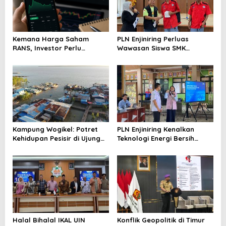
Kemana Harga Saham
PLN Enjiniring Perluas
RANS, Investor Perlu
Wawasan Siswa SMK
Cermati Fundamental dan
tentang Tantangan
Menghindari Spekulasi
Perubahan Iklim
Berlebihan
Kampung Wogikel: Potret
PLN Enjiniring Kenalkan
Kehidupan Pesisir di Ujung
Teknologi Energi Bersih
Selatan Papua yang
kepada Pelajar Jakarta
Bertahan di Tengah
Keterbatasan
Halal Bihalal IKAL UIN
Konflik Geopolitik di Timur