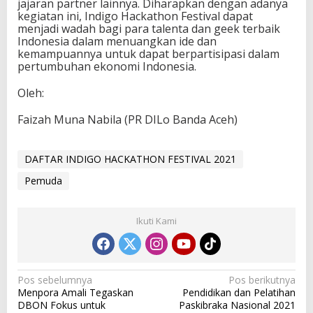
jajaran partner lainnya. Diharapkan dengan adanya
kegiatan ini, Indigo Hackathon Festival dapat
menjadi wadah bagi para talenta dan geek terbaik
Indonesia dalam menuangkan ide dan
kemampuannya untuk dapat berpartisipasi dalam
pertumbuhan ekonomi Indonesia.
Oleh:
Faizah Muna Nabila (PR DILo Banda Aceh)
DAFTAR INDIGO HACKATHON FESTIVAL 2021
Pemuda
Ikuti Kami
N
Pos sebelumnya
Pos berikutnya
Menpora Amali Tegaskan
Pendidikan dan Pelatihan
a
DBON Fokus untuk
Paskibraka Nasional 2021