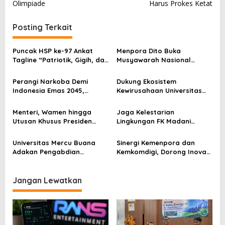
v
Olimpiade
Harus Prokes Ketat
i
Posting Terkait
g
a
Puncak HSP ke-97 Ankat
Menpora Dito Buka
s
Tagline “Patriotik, Gigih, dan
Musyawarah Nasional
Empati
(Munas) Badan Eksekutif
i
Mahasiswa Seluruh
Perangi Narkoba Demi
Dukung Ekosistem
p
Indonesia
Indonesia Emas 2045,
Kewirusahaan Universitas
Kemenpora Gandeng BNN
Muhammadiyah Mataram
o
Gelar UMMAT Expo #2
Menteri, Wamen hingga
Jaga Kelestarian
s
Selama 3 Hari
Utusan Khusus Presiden
Lingkungan FK Madani
Mendukung Keinginan Anggi
Dukung KDM Tertibkan
Wahyuda
Bangunan Liar Kawasan
Universitas Mercu Buana
Sinergi Kemenpora dan
Sungai
Adakan Pengabdian
Kemkomdigi, Dorong Inovasi
Masyarakat Bertanjuk “
Pemuda di Era Digital
Literasi dan Komunikasi
Kreatif di Ranah Digital”
Jangan Lewatkan