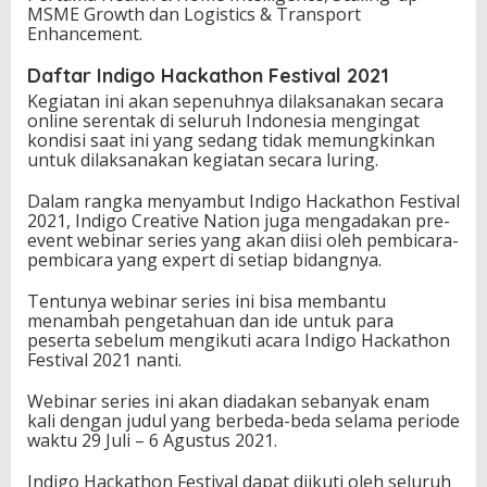
MSME Growth dan Logistics & Transport
D
Enhancement.
O
N
Daftar Indigo Hackathon Festival 2021
E
S
Kegiatan ini akan sepenuhnya dilaksanakan secara
I
online serentak di seluruh Indonesia mengingat
A
kondisi saat ini yang sedang tidak memungkinkan
untuk dilaksanakan kegiatan secara luring.
Dalam rangka menyambut Indigo Hackathon Festival
2021, Indigo Creative Nation juga mengadakan pre-
event webinar series yang akan diisi oleh pembicara-
pembicara yang expert di setiap bidangnya.
Tentunya webinar series ini bisa membantu
menambah pengetahuan dan ide untuk para
peserta sebelum mengikuti acara Indigo Hackathon
Festival 2021 nanti.
Webinar series ini akan diadakan sebanyak enam
kali dengan judul yang berbeda-beda selama periode
waktu 29 Juli – 6 Agustus 2021.
Indigo Hackathon Festival dapat diikuti oleh seluruh