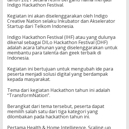
A
Indigo Hackathon Festival.
R
A
Kegiatan ini akan diselenggarakan oleh Indigo
T
Creative Nation selaku Inkubator dan Akselerator
A
Startup dari Telkom Indonesia.
L
E
Indigo Hackathon Festival (IHF) atau yang dulunya
N
dikenal sebagai DILo Hackathon Festival (DHF)
T
adalah acara tahunan yang diselenggarakan untuk
D
membantu para talenta dan geek terbaik di
A
Indonesia.
N
G
Kegiatan ini bertujuan untuk mengubah ide para
E
peserta menjadi solusi digital yang berdampak
E
kepada masyarakat.
K
T
Tema dari kegiatan Hackathon tahun ini adalah
E
“TransformNation”.
R
B
Berangkat dari tema tersebut, peserta dapat
A
memilih salah satu dari tiga kategori yang
I
dilombakan pada hackathon tahun ini.
K
I
Pertama Health & Home Intelligence, Scaling-up
N