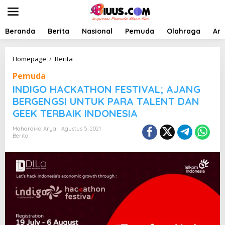
L
e
w
a
Beranda
Berita
Nasional
Pemuda
Olahraga
Art
t
i
k
I
Homepage
/
Berita
e
N
Pemuda
k
D
o
I
INDIGO HACKATHON FESTIVAL; AJANG
n
G
BERGENGSI UNTUK PARA TALENT DAN
t
O
GEEK TERBAIK INDONESIA
e
H
n
A
Mahardika Arya
Agustus 5, 2021
C
Berita
K
A
T
H
O
N
F
E
S
T