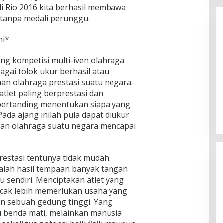
di Rio 2016 kita berhasil membawa
 tanpa medali perunggu.
mi*
ng kompetisi multi-iven olahraga
agai tolok ukur berhasil atau
an olahraga prestasi suatu negara.
Enam Pejabat Baru Resmi Dilantik
 atlet paling berprestasi dan
di Kejati Kepri oleh J. Devy
bertanding menentukan siapa yang
Sudarso
Di Berita, Politik
|
November 3, 2025
 Pada ajang inilah pula dapat diukur
an olahraga suatu negara mencapai
restasi tentunya tidak mudah.
dalah hasil tempaan banyak tangan
itu sendiri. Menciptakan atlet yang
ncak lebih memerlukan usaha yang
n sebuah gedung tinggi. Yang
u benda mati, melainkan manusia