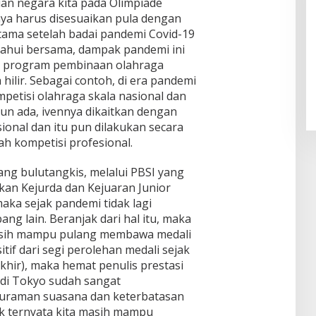
ian negara kita pada Olimpiade
ya harus disesuaikan pula dengan
rutama setelah badai pandemi Covid-19
tahui bersama, dampak pandemi ini
i program pembinaan olahraga
 hilir. Sebagai contoh, di era pandemi
ompetisi olahraga skala nasional dan
pun ada, ivennya dikaitkan dengan
ional dan itu pun dilakukan secara
ah kompetisi profesional.
ang bulutangkis, melalui PBSI yang
kan Kejurda dan Kejuaran Junior
aka sejak pandemi tidak lagi
ang lain. Beranjak dari hal itu, maka
asih mampu pulang membawa medali
tif dari segi perolehan medali sejak
khir), maka hemat penulis prestasi
 di Tokyo sudah sangat
uraman suasana dan keterbatasan
pek ternyata kita masih mampu