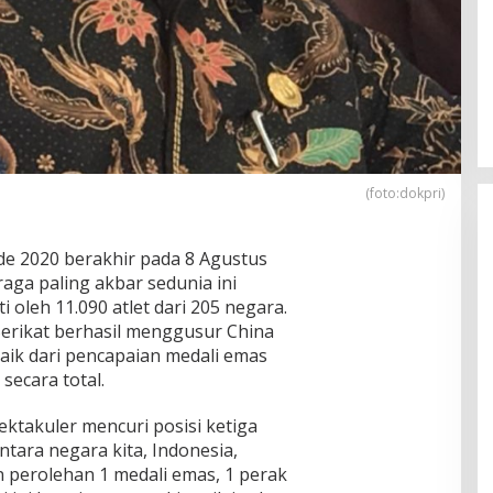
(foto:dokpri)
e 2020 berakhir pada 8 Agustus
raga paling akbar sedunia ini
uti oleh 11.090 atlet dari 205 negara.
Serikat berhasil menggusur China
aik dari pencapaian medali emas
secara total.
ktakuler mencuri posisi ketiga
ntara negara kita, Indonesia,
 perolehan 1 medali emas, 1 perak