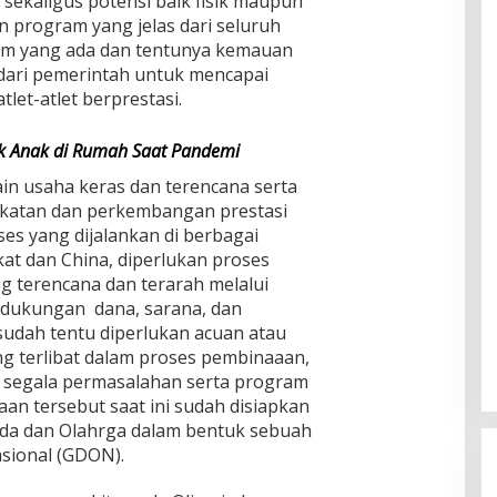
 sekaligus potensi baik fisik maupun
n program yang jelas dari seluruh
tem yang ada dan tentunya kemauan
 dari pemerintah untuk mencapai
tlet-atlet berprestasi.
k Anak di Rumah Saat Pandemi
elain usaha keras dan terencana serta
katan dan perkembangan prestasi
ses yang dijalankan di berbagai
at dan China, diperlukan proses
 terencana dan terarah melalui
 dukungan dana, sarana, dan
udah tentu diperlukan acuan atau
g terlibat dalam proses pembinaaan,
 segala permasalahan serta program
an tersebut saat ini sudah disiapkan
da dan Olahrga dalam bentuk sebuah
asional (GDON).