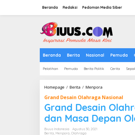
Lewati
ke
Beranda
Redaksi
Pedoman Media Siber
konten
tutup
Beranda
Berita
Nasional
Pemuda
Pelatihan
Pemuda
Berita Politik
Cerita
Sepa
Grand
Homepage
/
Berita
/
Menpora
Desain
Grand Desain Olahraga Nasional
Olahraga
Nasional,
Grand Desain Olahr
Olimpiade,
dan
dan Masa Depan Ol
Masa
Depan
Biuus Indonesia
Agustus 30, 2021
Olahraga
Berita
,
Menpora
,
Olahraga