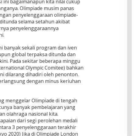
i ini bagaimanapun kita nilai cukup
anganya. Olimpiade musim panas
dengan penyelenggaraan olimpiade-
 ditunda selama setahun akibat
rnya penyelenggaraannya
ni.
i banyak sekali program dan iven
aupun global terpaksa ditunda dan
kini. Pada sekitar beberapa minggu
ernational Olympic Comitee) bahkan
 dilarang dihadiri oleh penonton.
 berlangsung dengan minus keriuhan
ng menggelar Olimpiade di tengah
ntunya banyak pembelajaran yang
an olahraga nasional kita.
apaian dari segi perolehan medali
 antara 3 penyelenggaraan terakhir
yo 2020) Jika di Olimpiade London