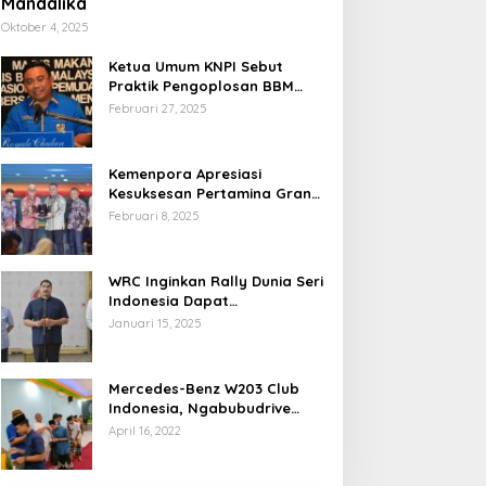
Mandalika
Oktober 4, 2025
Ketua Umum KNPI Sebut
Praktik Pengoplosan BBM
Cederai Kepercayaan
Februari 27, 2025
Masyarakat
Kemenpora Apresiasi
Kesuksesan Pertamina Grand
Prix of Indonesia 2024
Februari 8, 2025
WRC Inginkan Rally Dunia Seri
Indonesia Dapat
Terselenggara 2026
Januari 15, 2025
Mendatang
Mercedes-Benz W203 Club
Indonesia, Ngabubudrive
Ramadhan 2022
April 16, 2022