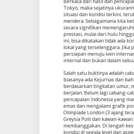
Berkaca dari hasil dan pencapa
Tokyo, maka sejatinya ukurann
situasi dan kondisi terkini, te
mendera. Sebagaimana kita ke
secara signifikan memengaruh
prestasi, mulai dari hulu hingga
ini, bisa dikatakan tidak ada k
lokal yang terselenggara. Jika 
persiapan menuju iven internas
internal dan bukan dalam sebu
Salah satu buktinya adalah cab
biasanya ada Kejurnas dan bah
berdasarkan tingkatan umur, m
berjalan. Belum lagi cabang-cab
pencapaian Indonesia yang m
emas dan mengalami grafik posi
Olimpiade London (3 ajang tera
Greysia Polii dan kawan-kawan
membanggakan. Di tengah kes
kondisi di segala level dan as