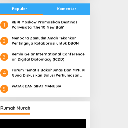
Populer
Komentar
​KBRI Moskow Promosikan Destinasi
1
Pariwisata ‘the 10 New Bali’
​Menpora Zainudin Amali Tekankan
2
Pentingnya Kolaborasi untuk DBON
​Kemlu Gelar International Conference
3
on Digital Diplomacy (ICDD)
Forum Tematis Bakohumas Dan MPR RI
4
Guna Diskusikan Solusi Perhumasan
Juga Tuk Perkuat Lembaga Masing –
Masing
WATAK DAN SIFAT MANUSIA
5
Rumah Murah
Pemutar
Video