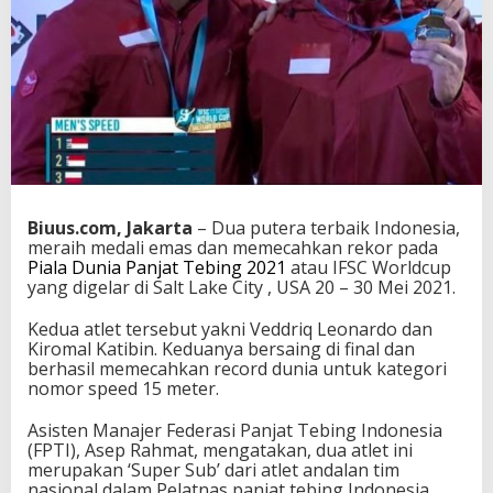
e
c
a
h
k
a
n
R
e
k
o
Biuus.com, Jakarta
– Dua putera terbaik Indonesia,
r
meraih medali emas dan memecahkan rekor pada
D
Piala Dunia Panjat Tebing 2021
atau IFSC Worldcup
u
yang digelar di Salt Lake City , USA 20 – 30 Mei 2021.
n
i
Kedua atlet tersebut yakni Veddriq Leonardo dan
a
Kiromal Katibin. Keduanya bersaing di final dan
d
berhasil memecahkan record dunia untuk kategori
i
nomor speed 15 meter.
P
i
a
Asisten Manajer Federasi Panjat Tebing Indonesia
l
(FPTI), Asep Rahmat, mengatakan, dua atlet ini
a
merupakan ‘Super Sub’ dari atlet andalan tim
D
nasional dalam Pelatnas panjat tebing Indonesia.