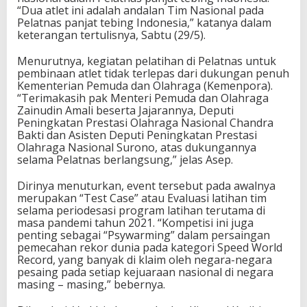
u
“Dua atlet ini adalah andalan Tim Nasional pada
n
Pelatnas panjat tebing Indonesia,” katanya dalam
i
keterangan tertulisnya, Sabtu (29/5).
a
P
Menurutnya, kegiatan pelatihan di Pelatnas untuk
a
pembinaan atlet tidak terlepas dari dukungan penuh
n
Kementerian Pemuda dan Olahraga (Kemenpora).
j
“Terimakasih pak Menteri Pemuda dan Olahraga
a
Zainudin Amali beserta Jajarannya, Deputi
t
Peningkatan Prestasi Olahraga Nasional Chandra
T
Bakti dan Asisten Deputi Peningkatan Prestasi
e
Olahraga Nasional Surono, atas dukungannya
b
selama Pelatnas berlangsung,” jelas Asep.
i
n
Dirinya menuturkan, event tersebut pada awalnya
g
merupakan “Test Case” atau Evaluasi latihan tim
2
selama periodesasi program latihan terutama di
0
masa pandemi tahun 2021. “Kompetisi ini juga
2
penting sebagai “Psywarming” dalam persaingan
1
pemecahan rekor dunia pada kategori Speed World
Record, yang banyak di klaim oleh negara-negara
pesaing pada setiap kejuaraan nasional di negara
masing – masing,” bebernya.