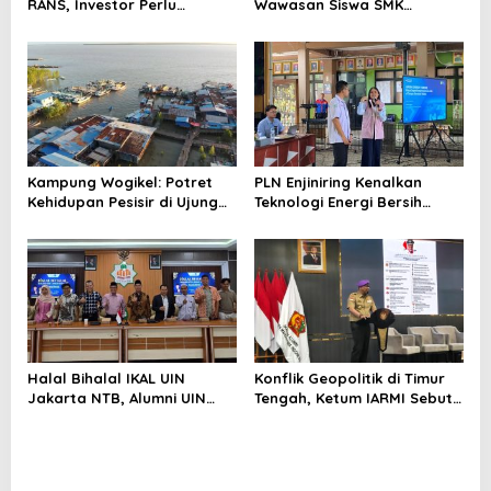
RANS, Investor Perlu
Wawasan Siswa SMK
Cermati Fundamental dan
tentang Tantangan
Menghindari Spekulasi
Perubahan Iklim
Berlebihan
Kampung Wogikel: Potret
PLN Enjiniring Kenalkan
Kehidupan Pesisir di Ujung
Teknologi Energi Bersih
Selatan Papua yang
kepada Pelajar Jakarta
Bertahan di Tengah
Keterbatasan
Halal Bihalal IKAL UIN
Konflik Geopolitik di Timur
Jakarta NTB, Alumni UIN
Tengah, Ketum IARMI Sebut
Jakarta Adalah Aset
Alumni Menwa Harus Ambil
Strategis
Peran Strategis