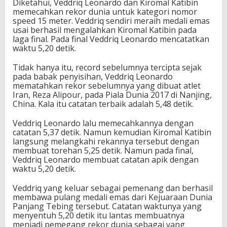
Diketahui, Veddriq Leonardo dan Kiromal Katibin
memecahkan rekor dunia untuk kategori nomor
speed 15 meter. Veddriq sendiri meraih medali emas
usai berhasil mengalahkan Kiromal Katibin pada
laga final. Pada final Veddriq Leonardo mencatatkan
waktu 5,20 detik.
Tidak hanya itu, record sebelumnya tercipta sejak
pada babak penyisihan, Veddriq Leonardo
mematahkan rekor sebelumnya yang dibuat atlet
Iran, Reza Alipour, pada Piala Dunia 2017 di Nanjing,
China. Kala itu catatan terbaik adalah 5,48 detik.
Veddriq Leonardo lalu memecahkannya dengan
catatan 5,37 detik. Namun kemudian Kiromal Katibin
langsung melangkahi rekannya tersebut dengan
membuat torehan 5,25 detik. Namun pada final,
Veddriq Leonardo membuat catatan apik dengan
waktu 5,20 detik.
Veddriq yang keluar sebagai pemenang dan berhasil
membawa pulang medali emas dari Kejuaraan Dunia
Panjang Tebing tersebut. Catatan waktunya yang
menyentuh 5,20 detik itu lantas membuatnya
menjadi pemegang rekor dunia sebagai yang