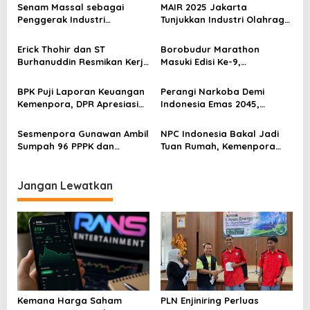
s
Senam Massal sebagai
MAIR 2025 Jakarta
Penggerak Industri
Tunjukkan Industri Olahraga
i
Olahraga: Momentum ISS
Jadi Mesin Ekonomi Baru
p
2025 untuk Ekonomi
Erick Thohir dan ST
Borobudur Marathon
Nasional
Burhanuddin Resmikan Kerja
Masuki Edisi Ke-9,
o
Sama Tata Kelola Hukum
Pemerintah Siap Perkuat
s
Program Pemuda dan
Kolaborasi
BPK Puji Laporan Keuangan
Perangi Narkoba Demi
Olahraga
Kemenpora, DPR Apresiasi
Indonesia Emas 2045,
Kinerja Menpora Dito
Kemenpora Gandeng BNN
Sesmenpora Gunawan Ambil
NPC Indonesia Bakal Jadi
Sumpah 96 PPPK dan
Tuan Rumah, Kemenpora
Serahkan SK Kepada 52
Kucurkan Bantuan Dana
CPNS
Tahap II
Jangan Lewatkan
Kemana Harga Saham
PLN Enjiniring Perluas