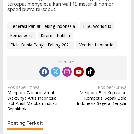
tercepat menyelesaikan wall 15 meter di nomor
speed putra tersebut.
Federasi Panjat Tebing Indonesia
IFSC Worldcup
kemenpora
Kiromal Katibin
Piala Dunia Panjat Tebing 2021
Veddriq Leonardo
Ikuti Kami
N
Pos sebelumnya
Pos berikutnya
Menpora Zainudin Amali :
Menpora Beri Kepastian
a
Waktunya Artis Indonesia
Kompetisi Sepak Bola
v
Ikut Andil Majukan Industri
Indonesia Segera Bergulir
Sepakbola
i
g
Posting Terkait
a