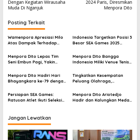
v
Dengan Kegiatan Wirausaha
2024 Paris, Diresmikan
Muda Di Nganjuk
Menpora Dito
i
g
Posting Terkait
a
s
Wamenpora Apresiasi Milo
Indonesia Targetkan Posisi 3
Atas Dampak Terhadap
Besar SEA Games 2025
i
Ekosistem Olahraga
dengan 700 Atlet
p
Menpora Dito Lepas Tim
Menpora Dito Bangga
Seni Embun Pagi, Yakin
Indonesia Miliki Venue Tenis
o
Budaya Indonesia Melaju Ke
Kelas Dunia di Bali
s
Global
Menpora Dito Hadiri Hari
Tingkatkan Kesempatan
Bhayangkara ke-79 dengan
Peluang Olahraga,
Kemeja Batik
Kemenpora MoU dengan
INASPRO dan KORMI
Persiapan SEA Games:
Menpora Dito Ariotedjo
Ratusan Atlet Ikuti Seleksi
Hadir dan Kalungkan Medali
Nasional Sepak Takraw di
di Hari Terakhir Kejuaraan
GBK Arena
Anggar Asia 2025 di Bali
Jangan Lewatkan