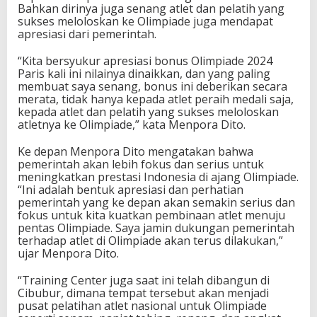
Bahkan dirinya juga senang atlet dan pelatih yang
e
sukses meloloskan ke Olimpiade juga mendapat
r
apresiasi dari pemerintah.
i
u
s
“Kita bersyukur apresiasi bonus Olimpiade 2024
D
Paris kali ini nilainya dinaikkan, dan yang paling
a
membuat saya senang, bonus ini deberikan secara
l
merata, tidak hanya kepada atlet peraih medali saja,
a
kepada atlet dan pelatih yang sukses meloloskan
m
atletnya ke Olimpiade,” kata Menpora Dito.
M
e
Ke depan Menpora Dito mengatakan bahwa
m
pemerintah akan lebih fokus dan serius untuk
b
meningkatkan prestasi Indonesia di ajang Olimpiade.
i
“Ini adalah bentuk apresiasi dan perhatian
n
pemerintah yang ke depan akan semakin serius dan
a
fokus untuk kita kuatkan pembinaan atlet menuju
A
pentas Olimpiade. Saya jamin dukungan pemerintah
t
terhadap atlet di Olimpiade akan terus dilakukan,”
l
ujar Menpora Dito.
e
t
“Training Center juga saat ini telah dibangun di
Cibubur, dimana tempat tersebut akan menjadi
pusat pelatihan atlet nasional untuk Olimpiade