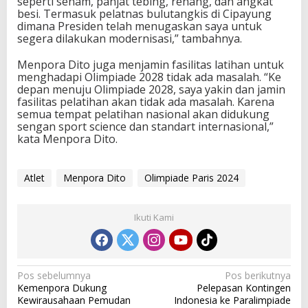
seperti senam, panjat tebing, renang, dan angkat
besi. Termasuk pelatnas bulutangkis di Cipayung
dimana Presiden telah menugaskan saya untuk
segera dilakukan modernisasi,” tambahnya.
Menpora Dito juga menjamin fasilitas latihan untuk
menghadapi Olimpiade 2028 tidak ada masalah. “Ke
depan menuju Olimpiade 2028, saya yakin dan jamin
fasilitas pelatihan akan tidak ada masalah. Karena
semua tempat pelatihan nasional akan didukung
sengan sport science dan standart internasional,”
kata Menpora Dito.
Atlet
Menpora Dito
Olimpiade Paris 2024
Ikuti Kami
N
Pos sebelumnya
Pos berikutnya
Kemenpora Dukung
Pelepasan Kontingen
a
Kewirausahaan Pemudan
Indonesia ke Paralimpiade