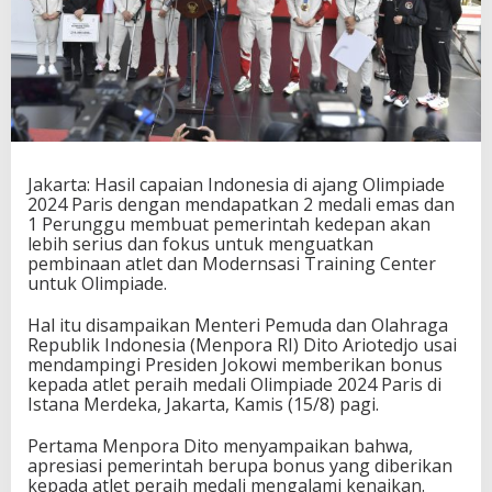
n
g
g
u
,
P
e
m
e
Jakarta: Hasil capaian Indonesia di ajang Olimpiade
r
2024 Paris dengan mendapatkan 2 medali emas dan
i
1 Perunggu membuat pemerintah kedepan akan
n
lebih serius dan fokus untuk menguatkan
t
pembinaan atlet dan Modernsasi Training Center
a
untuk Olimpiade.
h
a
Hal itu disampaikan Menteri Pemuda dan Olahraga
k
Republik Indonesia (Menpora RI) Dito Ariotedjo usai
a
mendampingi Presiden Jokowi memberikan bonus
n
kepada atlet peraih medali Olimpiade 2024 Paris di
L
Istana Merdeka, Jakarta, Kamis (15/8) pagi.
e
b
Pertama Menpora Dito menyampaikan bahwa,
i
apresiasi pemerintah berupa bonus yang diberikan
h
kepada atlet peraih medali mengalami kenaikan.
S