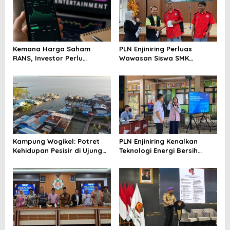
Kemana Harga Saham
PLN Enjiniring Perluas
RANS, Investor Perlu
Wawasan Siswa SMK
Cermati Fundamental dan
tentang Tantangan
Menghindari Spekulasi
Perubahan Iklim
Berlebihan
Kampung Wogikel: Potret
PLN Enjiniring Kenalkan
Kehidupan Pesisir di Ujung
Teknologi Energi Bersih
Selatan Papua yang
kepada Pelajar Jakarta
Bertahan di Tengah
Keterbatasan