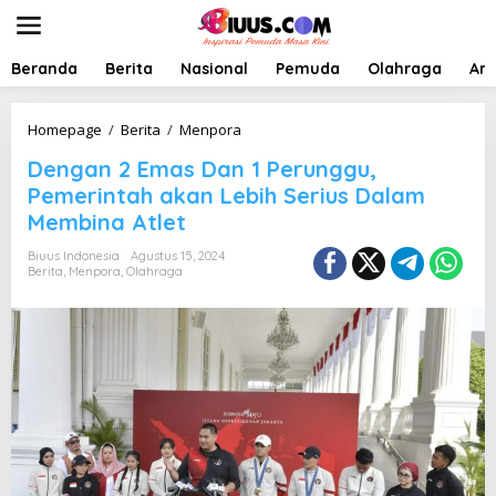
L
e
w
a
Beranda
Berita
Nasional
Pemuda
Olahraga
Art
t
i
k
D
Homepage
/
Berita
/
Menpora
e
e
Dengan 2 Emas Dan 1 Perunggu,
k
n
o
g
Pemerintah akan Lebih Serius Dalam
n
a
Membina Atlet
t
n
e
2
Biuus Indonesia
Agustus 15, 2024
n
E
Berita
,
Menpora
,
Olahraga
m
a
s
D
a
n
1
P
e
r
u