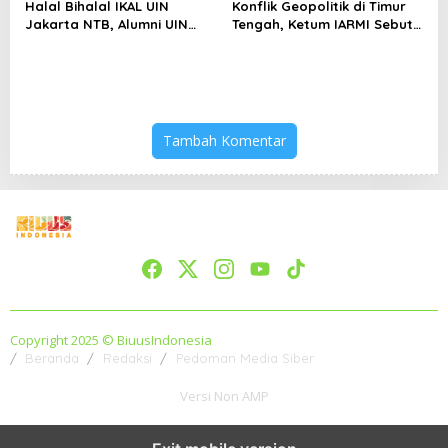
Halal Bihalal IKAL UIN
Konflik Geopolitik di Timur
Jakarta NTB, Alumni UIN
Tengah, Ketum IARMI Sebut
Jakarta Adalah Aset
Alumni Menwa Harus Ambil
Strategis
Peran Strategis
Tambah Komentar
Copyright 2025 © BiuusIndonesia
Beranda
Redaksi
Pedoman Media Siber
Versi Non AMP