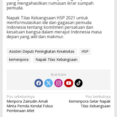
yang mengahasilkan rumusan ikrar sumpah
pemuda.
Napak Tilas Kebangsaan HSP 2021 untuk
menformulasikan ide dan gagasan pemuda
Indonesia tentang komitmen persatuan dan
kesatuan bangsa dalam merajut Indonesia masa
depan yang adil dan makmur.
Asisten Deputi Peningkatan Kreativitas
HSP
kemenpora
Napak Tilas Kebangsaan
Ikuti Kami
N
Pos sebelumnya
Pos berikutnya
Menpora Zainudin Amali
Kemenpora Gelar Napak
a
Minta Pemda Kendal Fokus
Tilas Kebangsaan
v
Pembinaan Atlet