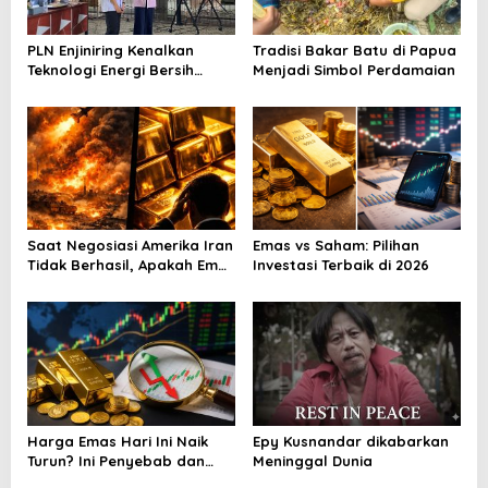
PLN Enjiniring Kenalkan
Tradisi Bakar Batu di Papua
Teknologi Energi Bersih
Menjadi Simbol Perdamaian
kepada Pelajar Jakarta
Saat Negosiasi Amerika Iran
Emas vs Saham: Pilihan
Tidak Berhasil, Apakah Emas
Investasi Terbaik di 2026
Bisa Jadi Peluang
Harga Emas Hari Ini Naik
Epy Kusnandar dikabarkan
Turun? Ini Penyebab dan
Meninggal Dunia
Cara Menyikapinya