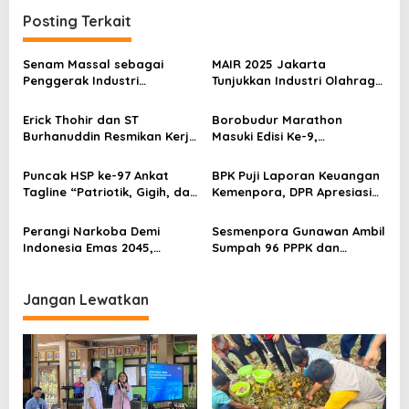
i
Posting Terkait
g
a
Senam Massal sebagai
MAIR 2025 Jakarta
s
Penggerak Industri
Tunjukkan Industri Olahraga
Olahraga: Momentum ISS
Jadi Mesin Ekonomi Baru
i
2025 untuk Ekonomi
Erick Thohir dan ST
Borobudur Marathon
p
Nasional
Burhanuddin Resmikan Kerja
Masuki Edisi Ke-9,
Sama Tata Kelola Hukum
Pemerintah Siap Perkuat
o
Program Pemuda dan
Kolaborasi
Puncak HSP ke-97 Ankat
BPK Puji Laporan Keuangan
s
Olahraga
Tagline “Patriotik, Gigih, dan
Kemenpora, DPR Apresiasi
Empati
Kinerja Menpora Dito
Perangi Narkoba Demi
Sesmenpora Gunawan Ambil
Indonesia Emas 2045,
Sumpah 96 PPPK dan
Kemenpora Gandeng BNN
Serahkan SK Kepada 52
CPNS
Jangan Lewatkan