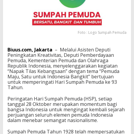
n
H
S
P
2
0
Foto : Logo Sumpah Pemuda
2
1
Biuus.com, Jakarta
– Melalui Asisten Deputi
Peningkatan Kreativitas, Deputi Pemberdayaan
Pemuda, Kementerian Pemuda dan Olahraga
Republik Indonesia, menyelenggarakan kegiatan
“Napak Tilas Kebangsaan” dengan tema “Pemuda
Maju, Satu untuk Indonesia Bangkit” bertujuan
untuk memperingati Hari Sumpah Pemuda ke 93
Tahun.
Peringatan Hari Sumpah Pemuda (HSP), setiap
tanggal 28 Oktober merupakan momentum bagi
bangsa Indonesia untuk mengingat kembali sejarah
perjuangan seluruh elemen pemuda Indonesia
dalam menebar semangat nasionalisme.
Sumpah Pemuda Tahun 1928 telah mempersatukan