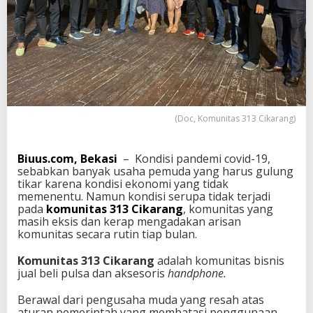
g
M
e
m
p
e
r
k
u
(Doc, Komunitas 313 Cikarang)
a
t
E
Biuus.com, Bekasi
– Kondisi pandemi covid-19,
n
sebabkan banyak usaha pemuda yang harus gulung
t
tikar karena kondisi ekonomi yang tidak
r
memenentu. Namun kondisi serupa tidak terjadi
e
pada
komunitas 313 Cikarang
, komunitas yang
p
masih eksis dan kerap mengadakan arisan
r
komunitas secara rutin tiap bulan.
e
n
e
Komunitas 313 Cikarang
adalah komunitas bisnis
u
jual beli pulsa dan aksesoris
handphone.
r
P
Berawal dari pengusaha muda yang resah atas
e
aturan pemerintah yang membatasi penggunaan