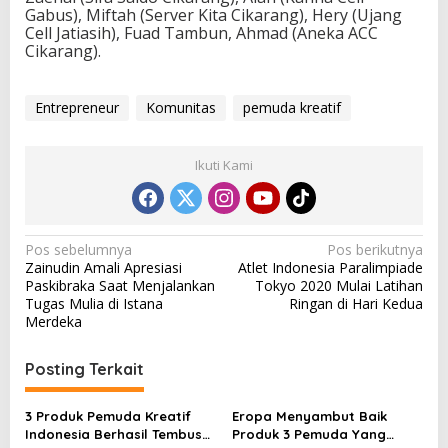
Gabus), Miftah (Server Kita Cikarang), Hery (Ujang
Cell Jatiasih), Fuad Tambun, Ahmad (Aneka ACC
Cikarang).
Entrepreneur
Komunitas
pemuda kreatif
Ikuti Kami
N
Pos sebelumnya
Pos berikutnya
Zainudin Amali Apresiasi
Atlet Indonesia Paralimpiade
a
Paskibraka Saat Menjalankan
Tokyo 2020 Mulai Latihan
v
Tugas Mulia di Istana
Ringan di Hari Kedua
Merdeka
i
g
Posting Terkait
a
s
3 Produk Pemuda Kreatif
Eropa Menyambut Baik
Indonesia Berhasil Tembus
Produk 3 Pemuda Yang