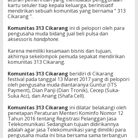
m
kartu seluler tiap kepala keluarga, berinisiatif
u
mendirikan sebuah komunitas yang bernama “ 313
d
Cikarang ”.
a
Komunitas 313 Cikarang
ini di pelopori oleh para
pengusaha muda bidang jual beli pulsa dan
aksessoris
handphone
.
Karena memiliki kesamaan bisnis dan tujuan,
akhirnya sekelompok pemuda sepakat mendirikan
komunitas 313 Cikarang.
Komunitas 313 Cikarang
beridiri di Cikarang
festival pada tanggal 13 Maret 2017 yang di pelopori
oleh pengusaha muda diantaranya Guntur (ITS
Payment), Dian Panji (Dian Tronik), Cecep (Suka-
Suka Acc), dan Anang (Shafa Cell).
Komunitas 313 Cikarang
ini dilatar belakangi oleh
penetapan Peraturan Menteri Kominfo Nomor 12
Tahun 2016 tentang Registrasi Pelanggan Jasa
Telekomunikasi. Sedangkan tujuan didirikannya
adalah agar jasa Telekomunikasi yang dimiliki para
pengusaha muda ini bisa bersama sama terbangun