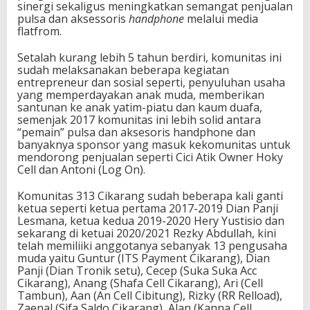
sinergi sekaligus meningkatkan semangat penjualan
pulsa dan aksessoris
handphone
melalui media
flatfrom.
Setalah kurang lebih 5 tahun berdiri, komunitas ini
sudah melaksanakan beberapa kegiatan
entrepreneur dan sosial seperti, penyuluhan usaha
yang memperdayakan anak muda, memberikan
santunan ke anak yatim-piatu dan kaum duafa,
semenjak 2017 komunitas ini lebih solid antara
“pemain” pulsa dan aksesoris handphone dan
banyaknya sponsor yang masuk kekomunitas untuk
mendorong penjualan seperti Cici Atik Owner Hoky
Cell dan Antoni (Log On).
Komunitas 313 Cikarang sudah beberapa kali ganti
ketua seperti ketua pertama 2017-2019 Dian Panji
Lesmana, ketua kedua 2019-2020 Hery Yustisio dan
sekarang di ketuai 2020/2021 Rezky Abdullah, kini
telah memiliiki anggotanya sebanyak 13 pengusaha
muda yaitu Guntur (ITS Payment Cikarang), Dian
Panji (Dian Tronik setu), Cecep (Suka Suka Acc
Cikarang), Anang (Shafa Cell Cikarang), Ari (Cell
Tambun), Aan (An Cell Cibitung), Rizky (RR Relload),
Zaenal (Sifa Saldo Cikarang), Alan (Kanna Cell