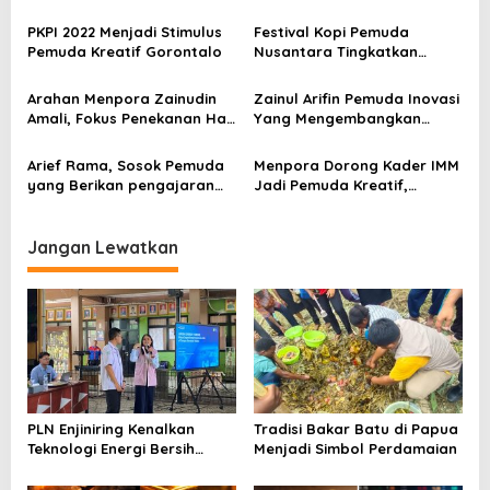
i
Pasar Dunia
Dikirim oleh Menpora Dito Ke
p
Milan
PKPI 2022 Menjadi Stimulus
Festival Kopi Pemuda
Pemuda Kreatif Gorontalo
Nusantara Tingkatkan
o
Pemuda Kreatif
s
Arahan Menpora Zainudin
Zainul Arifin Pemuda Inovasi
Amali, Fokus Penekanan Hari
Yang Mengembangkan
Sumpah Pemuda
Kreatifitas Untuk
Masyarakat di Desanya
Arief Rama, Sosok Pemuda
Menpora Dorong Kader IMM
yang Berikan pengajaran
Jadi Pemuda Kreatif,
Data Science Secara Gratis
Inovatif dan Berjiwa
di Tengah Pandemi
Wirausaha
Jangan Lewatkan
PLN Enjiniring Kenalkan
Tradisi Bakar Batu di Papua
Teknologi Energi Bersih
Menjadi Simbol Perdamaian
kepada Pelajar Jakarta