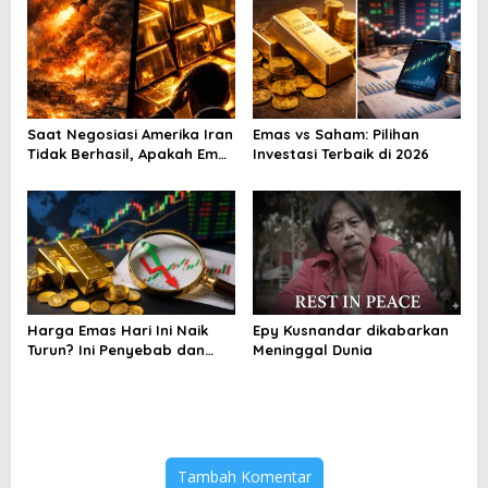
Saat Negosiasi Amerika Iran
Emas vs Saham: Pilihan
Tidak Berhasil, Apakah Emas
Investasi Terbaik di 2026
Bisa Jadi Peluang
Harga Emas Hari Ini Naik
Epy Kusnandar dikabarkan
Turun? Ini Penyebab dan
Meninggal Dunia
Cara Menyikapinya
Tambah Komentar