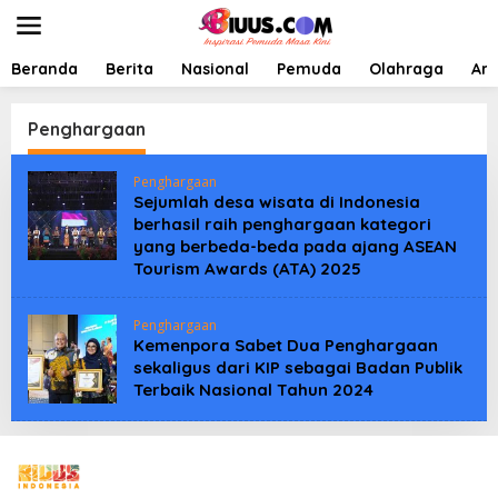
L
e
w
a
Beranda
Berita
Nasional
Pemuda
Olahraga
Art
t
i
k
Penghargaan
e
k
Penghargaan
o
Sejumlah desa wisata di Indonesia
n
berhasil raih penghargaan kategori
t
yang berbeda-beda pada ajang ASEAN
e
n
Tourism Awards (ATA) 2025
Penghargaan
Kemenpora Sabet Dua Penghargaan
sekaligus dari KIP sebagai Badan Publik
Terbaik Nasional Tahun 2024