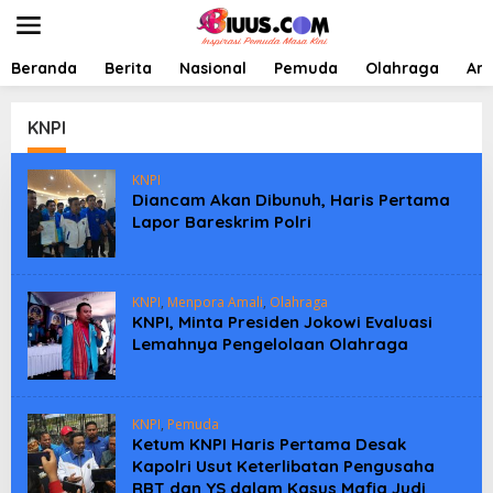
L
e
w
a
Beranda
Berita
Nasional
Pemuda
Olahraga
Art
t
i
k
KNPI
e
k
KNPI
o
Diancam Akan Dibunuh, Haris Pertama
n
Lapor Bareskrim Polri
t
e
n
KNPI
,
Menpora Amali
,
Olahraga
KNPI, Minta Presiden Jokowi Evaluasi
Lemahnya Pengelolaan Olahraga
KNPI
,
Pemuda
Ketum KNPI Haris Pertama Desak
Kapolri Usut Keterlibatan Pengusaha
RBT dan YS dalam Kasus Mafia Judi