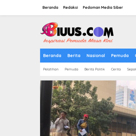
Lewati
ke
Beranda
Redaksi
Pedoman Media Siber
konten
tutup
Beranda
Berita
Nasional
Pemuda
Pelatihan
Pemuda
Berita Politik
Cerita
Sepa