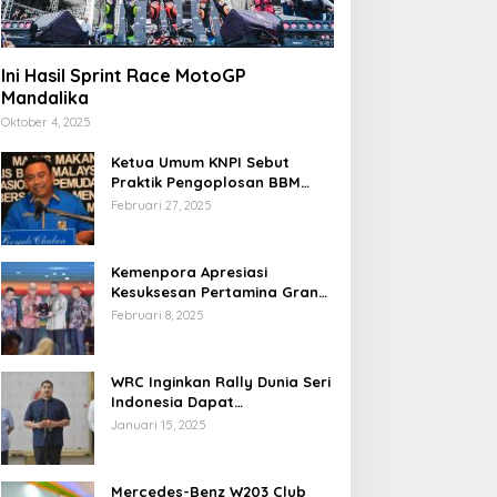
Ini Hasil Sprint Race MotoGP
Mandalika
Oktober 4, 2025
Ketua Umum KNPI Sebut
Praktik Pengoplosan BBM
Cederai Kepercayaan
Februari 27, 2025
Masyarakat
Kemenpora Apresiasi
Kesuksesan Pertamina Grand
Prix of Indonesia 2024
Februari 8, 2025
WRC Inginkan Rally Dunia Seri
Indonesia Dapat
Terselenggara 2026
Januari 15, 2025
Mendatang
Mercedes-Benz W203 Club