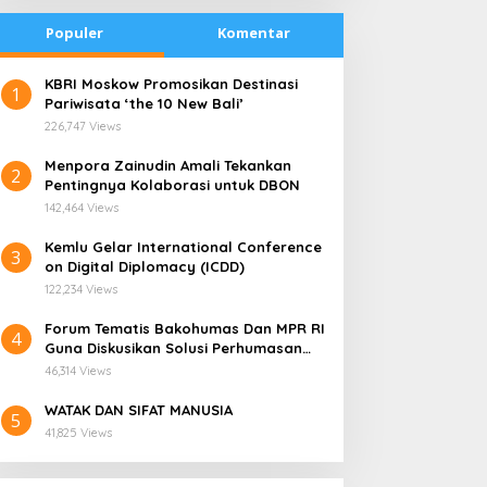
Populer
Komentar
​KBRI Moskow Promosikan Destinasi
1
Pariwisata ‘the 10 New Bali’
226,747 Views
​Menpora Zainudin Amali Tekankan
2
Pentingnya Kolaborasi untuk DBON
142,464 Views
​Kemlu Gelar International Conference
3
on Digital Diplomacy (ICDD)
122,234 Views
Forum Tematis Bakohumas Dan MPR RI
4
Guna Diskusikan Solusi Perhumasan
radisi Bakar Batu di
Kemana Harga Saham
Juga Tuk Perkuat Lembaga Masing –
apua Menjadi Simbol
RANS, Investor Perlu
46,314 Views
Masing
erdamaian
Cermati Fundamental dan
WATAK DAN SIFAT MANUSIA
Menghindari Spekulasi
5
41,825 Views
Berlebihan