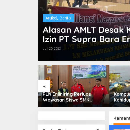
Artikel
,
Berita
Alasan AMLT Desak 
Izin PT Supra Bara E
Juli 20, 2022
«
ga Saham
PLN Enjiniring Perluas
Kampun
or Perlu
Wawasan Siswa SMK
Kehidup
damental dan
tentang Tantangan
Selata
 Spekulasi
Perubahan Iklim
Bertah
Keterb
Kement