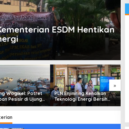
Kementerian ESDM Hentikan
nergi
»
g Wogikel: Potret
PLN Enjiniring Kenalkan
T
an Pesisir di Ujung
Teknologi Energi Bersih
P
n Papua yang
kepada Pelajar Jakarta
P
an di Tengah
atasan
erian