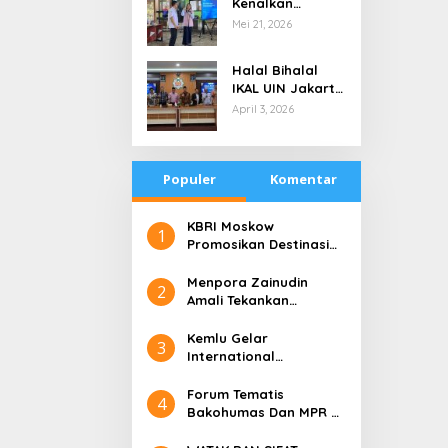
Kenalkan
di Tengah
Teknologi Energi
Mei 21, 2026
Keterbatasan
Bersih kepada
Pelajar Jakarta
Halal Bihalal
IKAL UIN Jakarta
NTB, Alumni UIN
April 3, 2026
Jakarta Adalah
Aset Strategis
Populer
Komentar
​KBRI Moskow
1
Promosikan Destinasi
Pariwisata ‘the 10 New
Bali’
​Menpora Zainudin
2
Amali Tekankan
Pentingnya Kolaborasi
untuk DBON
​Kemlu Gelar
3
International
Conference on Digital
Diplomacy (ICDD)
Forum Tematis
4
Bakohumas Dan MPR RI
Guna Diskusikan Solusi
Perhumasan Juga Tuk