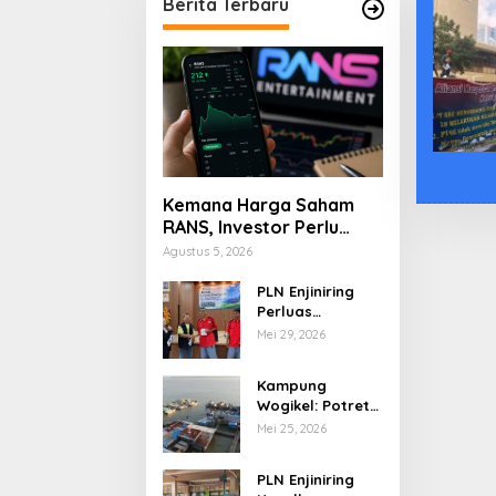
Berita Terbaru
Kemana Harga Saham
RANS, Investor Perlu
Cermati Fundamental
Agustus 5, 2026
dan Menghindari
Spekulasi Berlebihan
PLN Enjiniring
Perluas
Wawasan Siswa
Mei 29, 2026
SMK tentang
Tantangan
Kampung
Perubahan Iklim
Wogikel: Potret
Kehidupan
Mei 25, 2026
Pesisir di Ujung
Selatan Papua
PLN Enjiniring
yang Bertahan