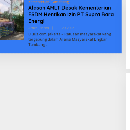
Kementerian
,
Tamabang
Alasan AMLT Desak Kementerian
ESDM Hentikan Izin PT Supra Bara
Energi
Oleh
Artikel
,
Berita
|
Juli 20, 2022
Mahardika
Biuus.com, Jakarta – Ratusan masyarakat yang
Arya
tergabung dalam Aliansi Masyarakat Lingkar
Tambang