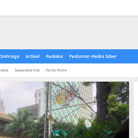
Olahraga
Artikel
Redaksi
Pedoman Media Siber
kbola
Sepakbola Kita
Partai Politik