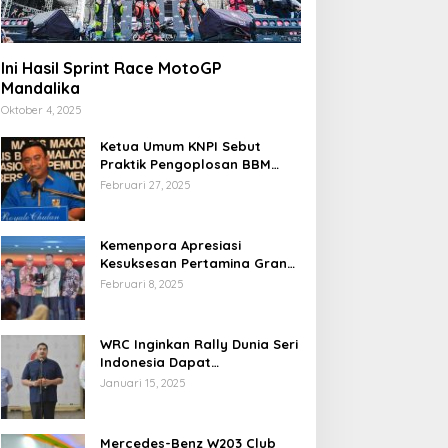
Ini Hasil Sprint Race MotoGP
Mandalika
Oktober 4, 2025
Ketua Umum KNPI Sebut
Praktik Pengoplosan BBM
Cederai Kepercayaan
Februari 27, 2025
Masyarakat
Kemenpora Apresiasi
Kesuksesan Pertamina Grand
Prix of Indonesia 2024
Februari 8, 2025
WRC Inginkan Rally Dunia Seri
Indonesia Dapat
Terselenggara 2026
Januari 15, 2025
Mendatang
Mercedes-Benz W203 Club