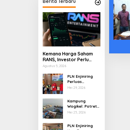
Berita Terbaru
Kemana Harga Saham
RANS, Investor Perlu
Cermati Fundamental
Agustus 5, 2026
dan Menghindari
Spekulasi Berlebihan
PLN Enjiniring
Perluas
Wawasan Siswa
Mei 29, 2026
SMK tentang
Tantangan
Kampung
Perubahan Iklim
Wogikel: Potret
Kehidupan
Mei 25, 2026
Pesisir di Ujung
Selatan Papua
PLN Enjiniring
yang Bertahan