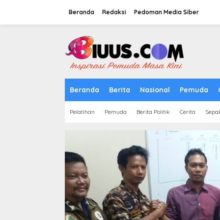
Lewati
ke
Beranda
Redaksi
Pedoman Media Siber
konten
tutup
Beranda
Berita
Nasional
Pemuda
Pelatihan
Pemuda
Berita Politik
Cerita
Sepa