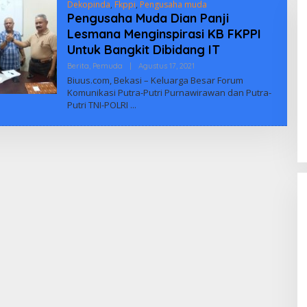
Dekopinda
,
Fkppi
,
Pengusaha muda
Pengusaha Muda Dian Panji
Lesmana Menginspirasi KB FKPPI
Untuk Bangkit Dibidang IT
Oleh
Berita
,
Pemuda
|
Agustus 17, 2021
Biuus
Biuus.com, Bekasi – Keluarga Besar Forum
Indonesia
Komunikasi Putra-Putri Purnawirawan dan Putra-
Putri TNI-POLRI