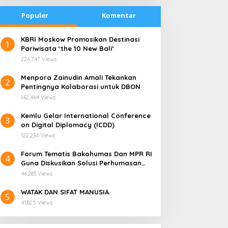
Populer
Komentar
​KBRI Moskow Promosikan Destinasi
1
Pariwisata ‘the 10 New Bali’
226,747 Views
​Menpora Zainudin Amali Tekankan
2
Pentingnya Kolaborasi untuk DBON
142,464 Views
​Kemlu Gelar International Conference
3
on Digital Diplomacy (ICDD)
122,234 Views
Forum Tematis Bakohumas Dan MPR RI
4
Guna Diskusikan Solusi Perhumasan
emana Harga Saham
PLN Enjiniring Perluas
Juga Tuk Perkuat Lembaga Masing –
ANS, Investor Perlu
Wawasan Siswa SMK
46,283 Views
Masing
ermati Fundamental dan
tentang Tantangan
WATAK DAN SIFAT MANUSIA
enghindari Spekulasi
Perubahan Iklim
5
41,825 Views
erlebihan