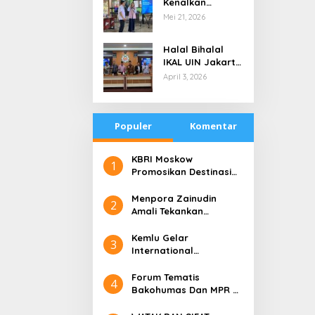
Kenalkan
di Tengah
Teknologi Energi
Mei 21, 2026
Keterbatasan
Bersih kepada
Pelajar Jakarta
Halal Bihalal
IKAL UIN Jakarta
NTB, Alumni UIN
April 3, 2026
Jakarta Adalah
Aset Strategis
Populer
Komentar
​KBRI Moskow
1
Promosikan Destinasi
Pariwisata ‘the 10 New
Bali’
​Menpora Zainudin
2
Amali Tekankan
Pentingnya Kolaborasi
untuk DBON
​Kemlu Gelar
3
International
Conference on Digital
Diplomacy (ICDD)
Forum Tematis
4
Bakohumas Dan MPR RI
Guna Diskusikan Solusi
Perhumasan Juga Tuk