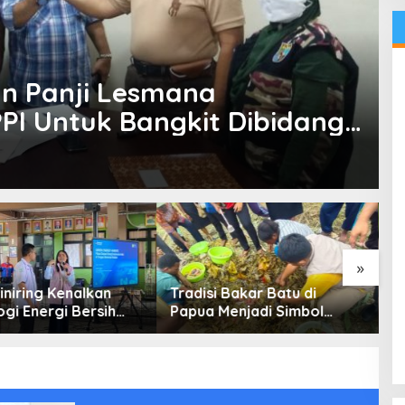
n Panji Lesmana
PPI Untuk Bangkit Dibidang
»
iniring Kenalkan
Tradisi Bakar Batu di
K
gi Energi Bersih
Papua Menjadi Simbol
R
 Pelajar Jakarta
Perdamaian
C
M
B