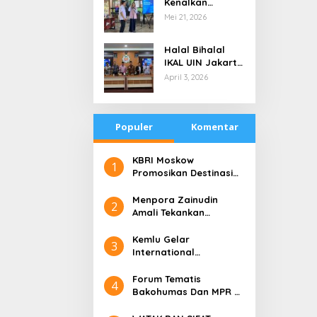
Kenalkan
di Tengah
Teknologi Energi
Mei 21, 2026
Keterbatasan
Bersih kepada
Pelajar Jakarta
Halal Bihalal
IKAL UIN Jakarta
NTB, Alumni UIN
April 3, 2026
Jakarta Adalah
Aset Strategis
Populer
Komentar
​KBRI Moskow
1
Promosikan Destinasi
Pariwisata ‘the 10 New
Bali’
​Menpora Zainudin
2
Amali Tekankan
Pentingnya Kolaborasi
untuk DBON
​Kemlu Gelar
3
International
Conference on Digital
Diplomacy (ICDD)
Forum Tematis
4
Bakohumas Dan MPR RI
Guna Diskusikan Solusi
Perhumasan Juga Tuk