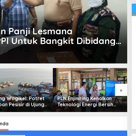
n Panji Lesmana
PPI Untuk Bangkit Dibidang
»
g Wogikel: Potret
PLN Enjiniring Kenalkan
T
an Pesisir di Ujung
Teknologi Energi Bersih
P
n Papua yang
kepada Pelajar Jakarta
P
an di Tengah
atasan
nda