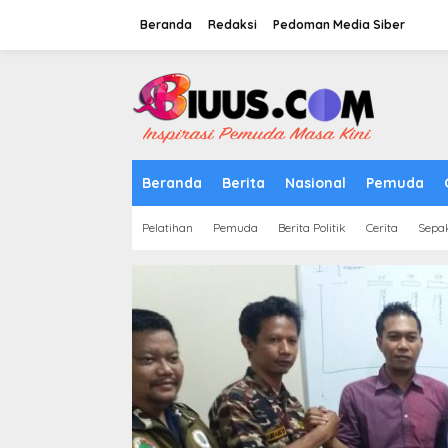
Lewati
ke
Beranda
Redaksi
Pedoman Media Siber
konten
tutup
Beranda
Berita
Nasional
Pemuda
Pelatihan
Pemuda
Berita Politik
Cerita
Sepa