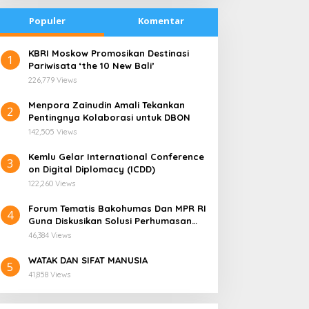
Populer
Komentar
​KBRI Moskow Promosikan Destinasi
1
Pariwisata ‘the 10 New Bali’
226,779 Views
​Menpora Zainudin Amali Tekankan
2
Pentingnya Kolaborasi untuk DBON
142,505 Views
​Kemlu Gelar International Conference
3
on Digital Diplomacy (ICDD)
122,260 Views
Forum Tematis Bakohumas Dan MPR RI
4
Guna Diskusikan Solusi Perhumasan
radisi Bakar Batu di
Kemana Harga Saham
Juga Tuk Perkuat Lembaga Masing –
apua Menjadi Simbol
RANS, Investor Perlu
46,384 Views
Masing
erdamaian
Cermati Fundamental dan
WATAK DAN SIFAT MANUSIA
Menghindari Spekulasi
5
41,858 Views
Berlebihan