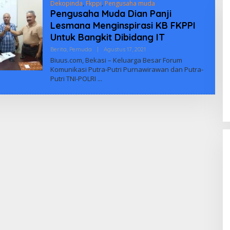
Dekopinda
,
Fkppi
,
Pengusaha muda
Pengusaha Muda Dian Panji
Lesmana Menginspirasi KB FKPPI
Untuk Bangkit Dibidang IT
Oleh
Berita
,
Pemuda
|
Agustus 17, 2021
Biuus
Biuus.com, Bekasi – Keluarga Besar Forum
Indonesia
Komunikasi Putra-Putri Purnawirawan dan Putra-
Putri TNI-POLRI