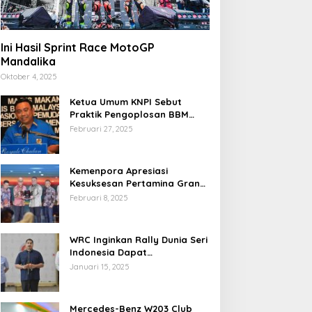
Ini Hasil Sprint Race MotoGP
Mandalika
Oktober 4, 2025
Ketua Umum KNPI Sebut
Praktik Pengoplosan BBM
Cederai Kepercayaan
Februari 27, 2025
Masyarakat
Kemenpora Apresiasi
Kesuksesan Pertamina Grand
Prix of Indonesia 2024
Februari 8, 2025
WRC Inginkan Rally Dunia Seri
Indonesia Dapat
Terselenggara 2026
Januari 15, 2025
Mendatang
Mercedes-Benz W203 Club