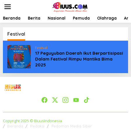
L
e
w
a
Beranda
Berita
Nasional
Pemuda
Olahraga
Art
t
i
k
Festival
e
k
Festival
o
17 Peguyuban Daerah Ikut Berpartisipasi
n
Dalam Festival Rimpu Mantika Bima
t
2025
e
n
Copyright 2025 © BiuusIndonesia
Beranda
Redaksi
Pedoman Media Siber