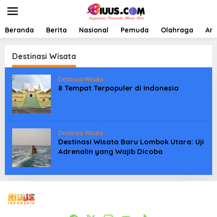
L
e
w
a
Beranda
Berita
Nasional
Pemuda
Olahraga
Art
t
i
k
Destinasi Wisata
e
k
Destinasi Wisata
o
8 Tempat Terpopuler di Indonesia
n
t
e
n
Destinasi Wisata
Destinasi Wisata Baru Lombok Utara: Uji
Adrenalin yang Wajib Dicoba