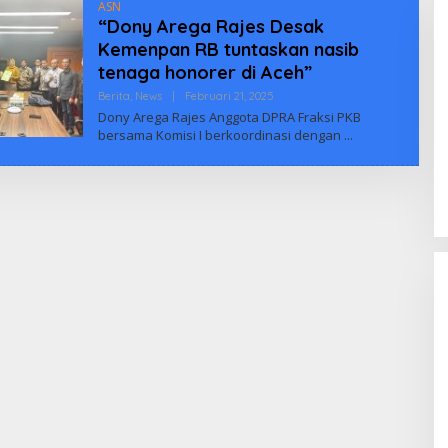
ASN
“Dony Arega Rajes Desak
Kemenpan RB tuntaskan nasib
tenaga honorer di Aceh”
Oleh
Berita
,
News
|
Februari 21, 2025
Biuus
Dony Arega Rajes Anggota DPRA Fraksi PKB
Indonesia
bersama Komisi I berkoordinasi dengan