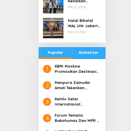
Kenalkan
di Tengah
Teknologi Energi
Mei 21, 2026
Keterbatasan
Bersih kepada
Pelajar Jakarta
Halal Bihalal
IKAL UIN Jakarta
NTB, Alumni UIN
April 3, 2026
Jakarta Adalah
Aset Strategis
Populer
Komentar
​KBRI Moskow
1
Promosikan Destinasi
Pariwisata ‘the 10 New
Bali’
​Menpora Zainudin
2
Amali Tekankan
Pentingnya Kolaborasi
untuk DBON
​Kemlu Gelar
3
International
Conference on Digital
Diplomacy (ICDD)
Forum Tematis
4
Bakohumas Dan MPR RI
Guna Diskusikan Solusi
Perhumasan Juga Tuk