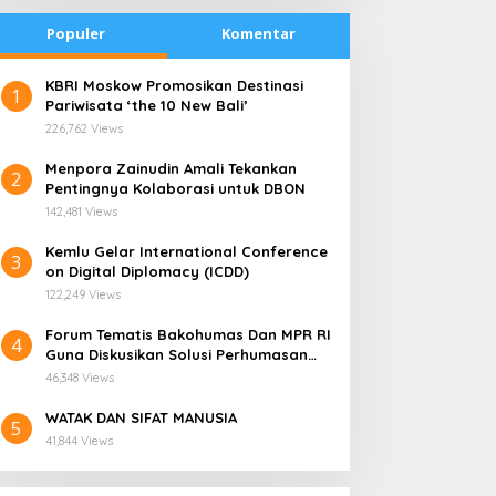
Populer
Komentar
​KBRI Moskow Promosikan Destinasi
1
Pariwisata ‘the 10 New Bali’
226,762 Views
​Menpora Zainudin Amali Tekankan
2
Pentingnya Kolaborasi untuk DBON
142,481 Views
​Kemlu Gelar International Conference
3
on Digital Diplomacy (ICDD)
122,249 Views
Forum Tematis Bakohumas Dan MPR RI
4
Guna Diskusikan Solusi Perhumasan
radisi Bakar Batu di
Kemana Harga Saham
Juga Tuk Perkuat Lembaga Masing –
apua Menjadi Simbol
RANS, Investor Perlu
46,348 Views
Masing
erdamaian
Cermati Fundamental dan
WATAK DAN SIFAT MANUSIA
Menghindari Spekulasi
5
41,844 Views
Berlebihan