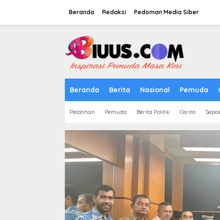
Lewati
ke
Beranda
Redaksi
Pedoman Media Siber
konten
tutup
Beranda
Berita
Nasional
Pemuda
Pelatihan
Pemuda
Berita Politik
Cerita
Sepa