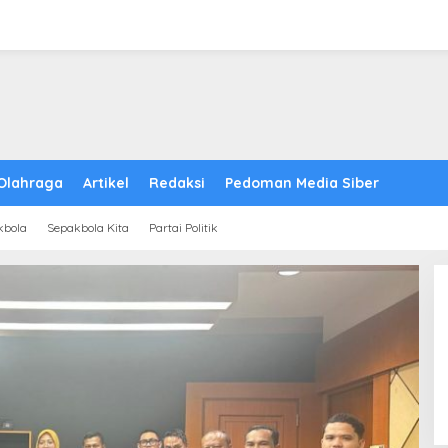
Olahraga
Artikel
Redaksi
Pedoman Media Siber
kbola
Sepakbola Kita
Partai Politik