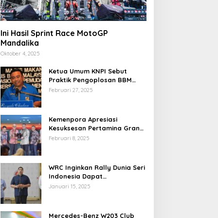
Ini Hasil Sprint Race MotoGP
Mandalika
Oktober 4, 2025
Ketua Umum KNPI Sebut
Praktik Pengoplosan BBM
Cederai Kepercayaan
Februari 27, 2025
Masyarakat
Kemenpora Apresiasi
Kesuksesan Pertamina Grand
Prix of Indonesia 2024
Februari 8, 2025
WRC Inginkan Rally Dunia Seri
Indonesia Dapat
Terselenggara 2026
Januari 15, 2025
Mendatang
Mercedes-Benz W203 Club