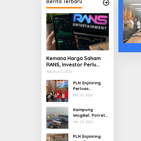
Berita Terbaru
Kemana Harga Saham
RANS, Investor Perlu
Cermati Fundamental
Agustus 5, 2026
dan Menghindari
Spekulasi Berlebihan
PLN Enjiniring
Perluas
Wawasan Siswa
Mei 29, 2026
SMK tentang
Tantangan
Kampung
Perubahan Iklim
Wogikel: Potret
Kehidupan
Mei 25, 2026
Pesisir di Ujung
Selatan Papua
PLN Enjiniring
yang Bertahan