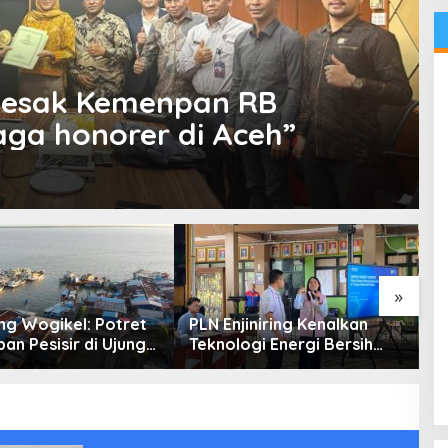
Desak Kemenpan RB
aga honorer di Aceh”
»
g Wogikel: Potret
PLN Enjiniring Kenalkan
T
an Pesisir di Ujung
Teknologi Energi Bersih
P
n Papua yang
kepada Pelajar Jakarta
P
an di Tengah
atasan