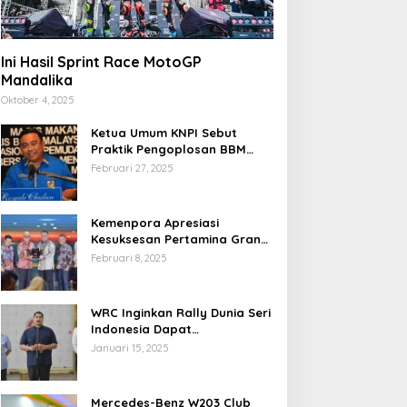
Ini Hasil Sprint Race MotoGP
Mandalika
Oktober 4, 2025
Ketua Umum KNPI Sebut
Praktik Pengoplosan BBM
Cederai Kepercayaan
Februari 27, 2025
Masyarakat
Kemenpora Apresiasi
Kesuksesan Pertamina Grand
Prix of Indonesia 2024
Februari 8, 2025
WRC Inginkan Rally Dunia Seri
Indonesia Dapat
Terselenggara 2026
Januari 15, 2025
Mendatang
Mercedes-Benz W203 Club