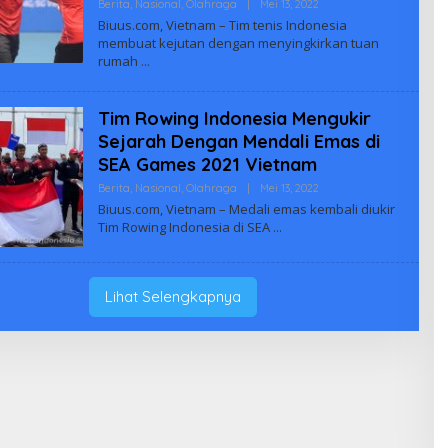
Oleh
Berita
,
Nasional
,
Olahraga
|
Mei 13, 2022
Biuus
Biuus.com, Vietnam – Tim tenis Indonesia
Indonesia
membuat kejutan dengan menyingkirkan tuan
rumah
Tim Rowing Indonesia Mengukir
Sejarah Dengan Mendali Emas di
SEA Games 2021 Vietnam
Oleh
Berita
,
Nasional
,
Olahraga
|
Mei 13, 2022
Biuus
Biuus.com, Vietnam – Medali emas kembali diukir
Indonesia
Tim Rowing Indonesia di SEA
Lihat Selengkapnya