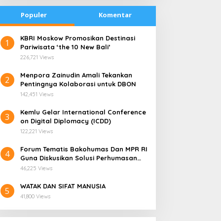
Populer
Komentar
Berita
,
Nasional
,
Olahraga
​KBRI Moskow Promosikan Destinasi
1
PODSI Telah Tiba di Tanah Air S
Pariwisata ‘the 10 New Bali’
226,721 Views
di Ajang SEA Games Vietnam 20
​Menpora Zainudin Amali Tekankan
2
i 16, 2022
Pentingnya Kolaborasi untuk DBON
142,451 Views
​Kemlu Gelar International Conference
3
on Digital Diplomacy (ICDD)
122,221 Views
Forum Tematis Bakohumas Dan MPR RI
4
Guna Diskusikan Solusi Perhumasan
radisi Bakar Batu di
Kemana Harga Saham
Juga Tuk Perkuat Lembaga Masing –
apua Menjadi Simbol
RANS, Investor Perlu
46,225 Views
Masing
erdamaian
Cermati Fundamental dan
WATAK DAN SIFAT MANUSIA
Menghindari Spekulasi
5
41,800 Views
Berlebihan