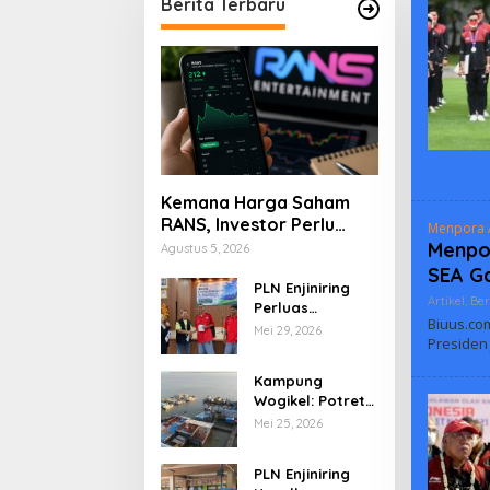
Berita Terbaru
Kemana Harga Saham
RANS, Investor Perlu
Menpora 
Cermati Fundamental
Menpor
Agustus 5, 2026
dan Menghindari
SEA G
Spekulasi Berlebihan
PLN Enjiniring
Artikel
,
Ber
Perluas
Biuus.co
Wawasan Siswa
Mei 29, 2026
Presiden
SMK tentang
Tantangan
Kampung
Perubahan Iklim
Wogikel: Potret
Kehidupan
Mei 25, 2026
Pesisir di Ujung
Selatan Papua
PLN Enjiniring
yang Bertahan