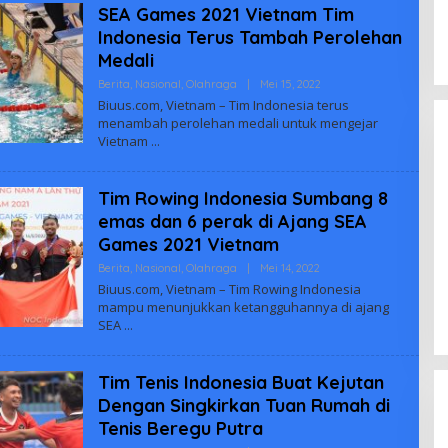
SEA Games 2021 Vietnam Tim
Indonesia Terus Tambah Perolehan
Medali
Oleh
Berita
,
Nasional
,
Olahraga
|
Mei 15, 2022
Biuus
Biuus.com, Vietnam – Tim Indonesia terus
Indonesia
menambah perolehan medali untuk mengejar
Vietnam
Tim Rowing Indonesia Sumbang 8
emas dan 6 perak di Ajang SEA
Games 2021 Vietnam
Enam Pejabat Baru Resmi Dilantik
Oleh
Berita
,
Nasional
,
Olahraga
|
Mei 14, 2022
di Kejati Kepri oleh J. Devy
Biuus
Biuus.com, Vietnam – Tim Rowing Indonesia
Sudarso
Indonesia
Di Berita, Politik
|
November 3, 2025
mampu menunjukkan ketangguhannya di ajang
SEA
Tim Tenis Indonesia Buat Kejutan
Dengan Singkirkan Tuan Rumah di
Tenis Beregu Putra