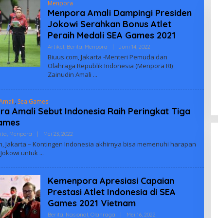
Menpora
Menpora Amali Dampingi Presiden
Jokowi Serahkan Bonus Atlet
Peraih Medali SEA Games 2021
Oleh
Artikel
,
Berita
,
Menpora
|
Juni 14, 2022
Mahardika
Biuus.com, Jakarta -Menteri Pemuda dan
Arya
Olahraga Republik Indonesia (Menpora RI)
Zainudin Amali
Amali
,
Sea Games
a Amali Sebut Indonesia Raih Peringkat Tiga
ames
Oleh
ita
,
Menpora
|
Mei 23, 2022
Yati
m, Jakarta – Kontingen Indonesia akhirnya bisa memenuhi harapan
 Jokowi untuk
Kemenpora Apresiasi Capaian
Prestasi Atlet Indonesia di SEA
Games 2021 Vietnam
Oleh
Berita
,
Nasional
,
Olahraga
|
Mei 16, 2022