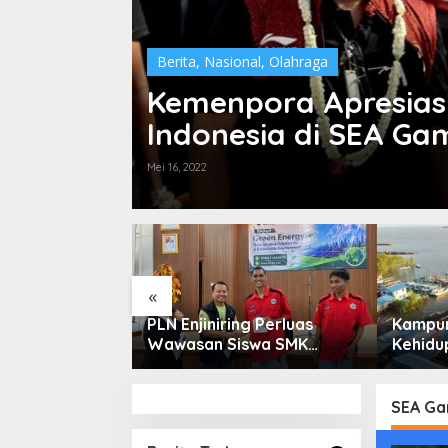
Berita
,
Nasional
,
Olahraga
donesia
Kemenpora Apresiasi
sia
Indonesia di SEA Ga
Mei 16, 2022
«
ga Saham
PLN Enjiniring Perluas
Kampun
or Perlu
Wawasan Siswa SMK
Kehidup
damental dan
tentang Tantangan
Selata
 Spekulasi
Perubahan Iklim
Bertah
Keterb
SEA Ga