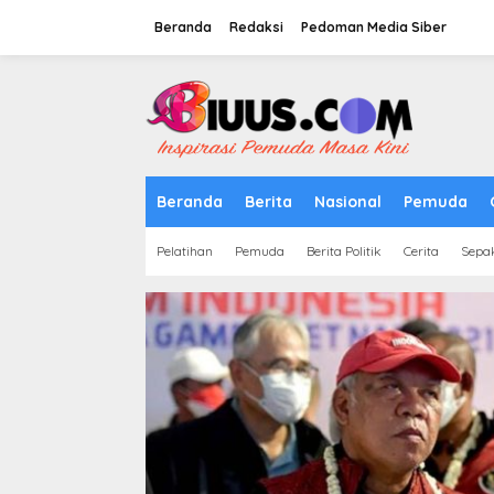
Lewati
ke
Beranda
Redaksi
Pedoman Media Siber
konten
tutup
Beranda
Berita
Nasional
Pemuda
Pelatihan
Pemuda
Berita Politik
Cerita
Sepa