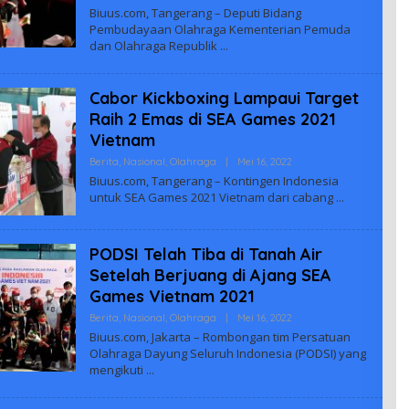
Biuus
Biuus.com, Tangerang – Deputi Bidang
Indonesia
Pembudayaan Olahraga Kementerian Pemuda
dan Olahraga Republik
Cabor Kickboxing Lampaui Target
Raih 2 Emas di SEA Games 2021
Vietnam
Oleh
Berita
,
Nasional
,
Olahraga
|
Mei 16, 2022
Biuus
Biuus.com, Tangerang – Kontingen Indonesia
Indonesia
untuk SEA Games 2021 Vietnam dari cabang
PODSI Telah Tiba di Tanah Air
Setelah Berjuang di Ajang SEA
Games Vietnam 2021
Oleh
Berita
,
Nasional
,
Olahraga
|
Mei 16, 2022
Biuus
Biuus.com, Jakarta – Rombongan tim Persatuan
Indonesia
Olahraga Dayung Seluruh Indonesia (PODSI) yang
mengikuti