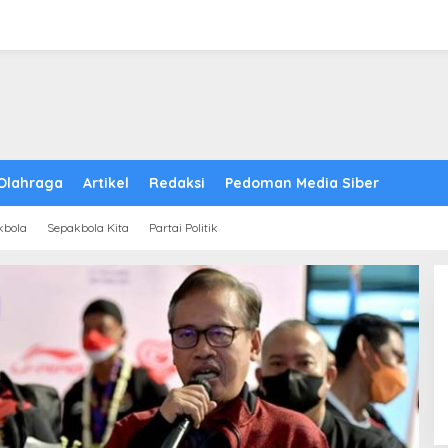
Olahraga
Artikel
Redaksi
Pedoman Media Siber
kbola
Sepakbola Kita
Partai Politik