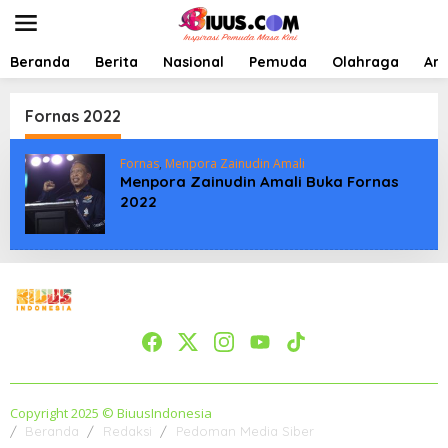
L
e
w
a
Beranda
Berita
Nasional
Pemuda
Olahraga
Art
t
i
k
Fornas 2022
e
k
Fornas
,
Menpora Zainudin Amali
o
Menpora Zainudin Amali Buka Fornas
n
2022
t
e
n
Copyright 2025 © BiuusIndonesia
Beranda
Redaksi
Pedoman Media Siber