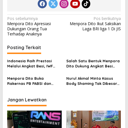
N
Pos sebelumnya
Pos berikutnya
Menpora Dito Apresiasi
Menpora Dito Ikut Saksikan
a
Dukungan Orang Tua
Laga BRI liga 1 Di JIS
v
Terhadap Anaknya
i
Posting Terkait
g
a
Indonesia Raih Prestasi
Salah Satu Bentuk Menpora
s
Melalui Angkat Besi, IWF
Dito Dukung Angkat Besi
World Championship 2025
Yakni Bangung CYESC
i
Menpora Dito Buka
Nurul Akmal Minta Kasus
p
Rakernas PB PABSI dan
Body Shaming Tak Dibesar-
Harap Angkat Besi Bisa Raih
besarkan dan Anggap
o
Mendali
Hanya Candaan
s
Jangan Lewatkan