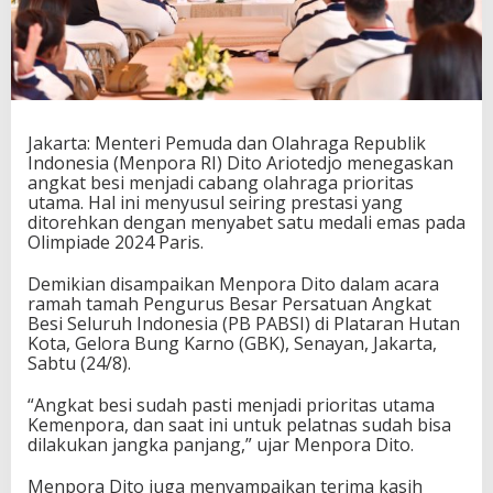
e
s
i
J
a
d
i
Jakarta: Menteri Pemuda dan Olahraga Republik
C
Indonesia (Menpora RI) Dito Ariotedjo menegaskan
a
angkat besi menjadi cabang olahraga prioritas
b
utama. Hal ini menyusul seiring prestasi yang
o
ditorehkan dengan menyabet satu medali emas pada
r
Olimpiade 2024 Paris.
P
r
Demikian disampaikan Menpora Dito dalam acara
i
ramah tamah Pengurus Besar Persatuan Angkat
o
Besi Seluruh Indonesia (PB PABSI) di Plataran Hutan
r
Kota, Gelora Bung Karno (GBK), Senayan, Jakarta,
i
Sabtu (24/8).
t
a
“Angkat besi sudah pasti menjadi prioritas utama
s
Kemenpora, dan saat ini untuk pelatnas sudah bisa
U
dilakukan jangka panjang,” ujar Menpora Dito.
t
a
Menpora Dito juga menyampaikan terima kasih
m