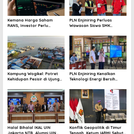
Kemana Harga Saham
PLN Enjiniring Perluas
RANS, Investor Perlu
Wawasan Siswa SMK
Cermati Fundamental dan
tentang Tantangan
Menghindari Spekulasi
Perubahan Iklim
Berlebihan
Kampung Wogikel: Potret
PLN Enjiniring Kenalkan
Kehidupan Pesisir di Ujung
Teknologi Energi Bersih
Selatan Papua yang
kepada Pelajar Jakarta
Bertahan di Tengah
Keterbatasan
Halal Bihalal IKAL UIN
Konflik Geopolitik di Timur
Jakarta NTB, Alumni UIN
Tengah, Ketum IARMI Sebut