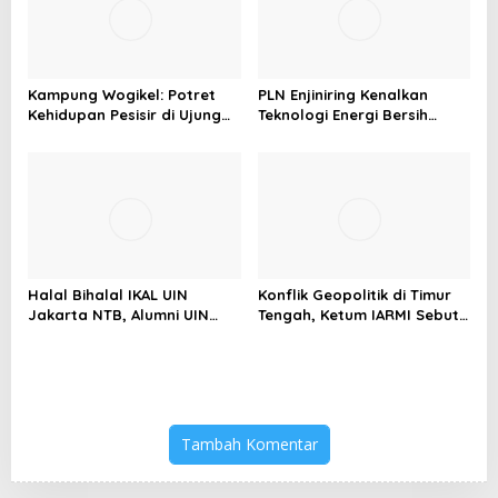
Kampung Wogikel: Potret
PLN Enjiniring Kenalkan
Kehidupan Pesisir di Ujung
Teknologi Energi Bersih
Selatan Papua yang
kepada Pelajar Jakarta
Bertahan di Tengah
Keterbatasan
Halal Bihalal IKAL UIN
Konflik Geopolitik di Timur
Jakarta NTB, Alumni UIN
Tengah, Ketum IARMI Sebut
Jakarta Adalah Aset
Alumni Menwa Harus Ambil
Strategis
Peran Strategis
Tambah Komentar