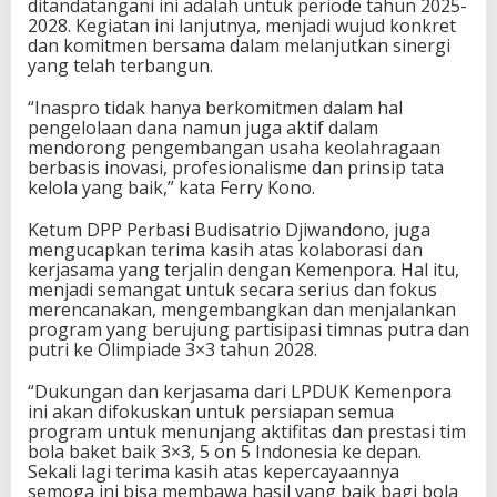
ditandatangani ini adalah untuk periode tahun 2025-
2028. Kegiatan ini lanjutnya, menjadi wujud konkret
dan komitmen bersama dalam melanjutkan sinergi
yang telah terbangun.
“Inaspro tidak hanya berkomitmen dalam hal
pengelolaan dana namun juga aktif dalam
mendorong pengembangan usaha keolahragaan
berbasis inovasi, profesionalisme dan prinsip tata
kelola yang baik,” kata Ferry Kono.
Ketum DPP Perbasi Budisatrio Djiwandono, juga
mengucapkan terima kasih atas kolaborasi dan
kerjasama yang terjalin dengan Kemenpora. Hal itu,
menjadi semangat untuk secara serius dan fokus
merencanakan, mengembangkan dan menjalankan
program yang berujung partisipasi timnas putra dan
putri ke Olimpiade 3×3 tahun 2028.
“Dukungan dan kerjasama dari LPDUK Kemenpora
ini akan difokuskan untuk persiapan semua
program untuk menunjang aktifitas dan prestasi tim
bola baket baik 3×3, 5 on 5 Indonesia ke depan.
Sekali lagi terima kasih atas kepercayaannya
semoga ini bisa membawa hasil yang baik bagi bola