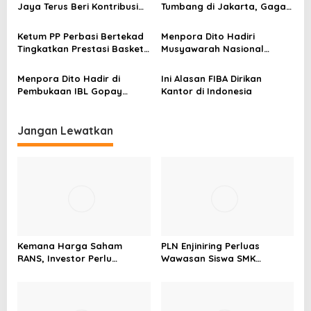
Jaya Terus Beri Kontribusi
Tumbang di Jakarta, Gagal
o
Terhadap Basket Indonesia
Lolos ke Babak Selanjutnya
s
Ketum PP Perbasi Bertekad
Menpora Dito Hadiri
Tingkatkan Prestasi Basket
Musyawarah Nasional
Tanah Air
Perbasi
Menpora Dito Hadir di
Ini Alasan FIBA Dirikan
Pembukaan IBL Gopay
Kantor di Indonesia
Season 2025, Senayan(GBK)
Jangan Lewatkan
Kemana Harga Saham
PLN Enjiniring Perluas
RANS, Investor Perlu
Wawasan Siswa SMK
Cermati Fundamental dan
tentang Tantangan
Menghindari Spekulasi
Perubahan Iklim
Berlebihan