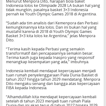
Menurut Menpora Dito, harapan bola baket
a
Indonesia lolos ke Olimpiade 2028 LA bukan hal yang
n
tidak mungkin, pasalnya basket 3×3 Indonesia
R
pernah ke Youth Olympic Games 2018 di Argentina.
u
m
“Sudah ada tim analisis dari Kemenpora dan Perbasi
a
kemungkinannya kita lolos. Dan ini bukan hal yang
h
mustahil karena di 2018 di Youth Olympic Games
E
Basket 3×3 kita lolos ke Argentina,” jelas Menpora
v
Dito.
e
n
“Terima kasih kepada Perbasi yang semakin
t
transformatif dan pencapaiannya semakin besar.
F
Terima kasih juga kepada Inaspro yang responsif
I
menangkap kesempatan yang ada,” imbuhnya.
B
A
Indonesia kembali mendapat kepercayaan menjadi
h
tuan rumah penyelenggaraan Piala Dunia Basket di
i
tahun 2027 hingga tahun 2029 mendatang. Menpora
n
Dito mengaku senang dan bangga atas kepercayaan
g
FIBA kepada Indonesia.
g
a
“Alhamdulillah kita mendapat kepercayaan kembali
2
setelah di tahun 2023 menjadi tuan rumah Piala
0
Dunia dan ini akan terus di tahun 2027 hingga 2029,
2