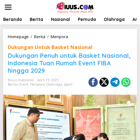
L
e
w
a
Beranda
Berita
Nasional
Pemuda
Olahraga
Art
t
i
k
D
Homepage
/
Berita
/
Menpora
e
u
Dukungan Untuk Basket Nasional
k
k
o
u
Dukungan Penuh untuk Basket Nasional,
n
n
Indonesia Tuan Rumah Event FIBA
t
g
hingga 2029
e
a
n
n
Biuus Indonesia
April 29, 2025
P
Berita
,
Event
,
Menpora
,
Olahraga
,
Sport
e
n
u
h
u
n
t
u
k
B