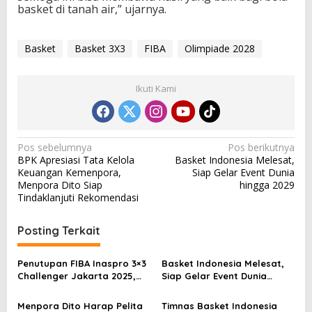
basket di tanah air,” ujarnya.
Basket
Basket 3X3
FIBA
Olimpiade 2028
Ikuti Kami
N
Pos sebelumnya
Pos berikutnya
BPK Apresiasi Tata Kelola
Basket Indonesia Melesat,
a
Keuangan Kemenpora,
Siap Gelar Event Dunia
v
Menpora Dito Siap
hingga 2029
Tindaklanjuti Rekomendasi
i
g
Posting Terkait
a
s
Penutupan FIBA Inaspro 3×3
Basket Indonesia Melesat,
Challenger Jakarta 2025,
Siap Gelar Event Dunia
i
Menpora Dito Optimis
hingga 2029
p
Kemajuan
Menpora Dito Harap Pelita
Timnas Basket Indonesia