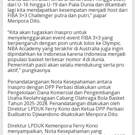
dari U-16 hingga U-19 dan Piala Dunia dan ditambah
9
lagi kita mendapatkan kesempatan menjadi host dari
FIBA 3×3 Challenger putra dan putri,” papar
Menpora Dito.
“Kita akan tugaskan Inaspro untuk
menyelenggarakan event-event FIBA 3×3 yang
berpengaruh dengan poin untuk lolos ke Olympic.
NBA Accademy yang terakhir di Australia juga ingin
dipindahkan ke Indonesia karena Indonesia menjadi
populasi basket terbesar nomor 4 di dunia.
Pemerintah pasti akan selalu mendukung serta pro
aktif,” pungkasnya.
Penandatanganan Nota Kesepahaman antara
Inaspro dengan DPP Perbasi dilakukan untuk
Pengelolaan Dana Komersial dan Pengembangan
Usaha Keolahragaan Cabang Olahraga Bola Basket
Tahun 2025-2028. Penandatangan dilakukan oleh
Direktur LPDUK Ferry Kono dan Ketua DPP Perbasi
Budisatrio Djiwandono disaksikan Menpora Dito.
Direktur LPDUK Kemenpora Ferry Kono
menyampaikan, Nota Kesepahaman yang