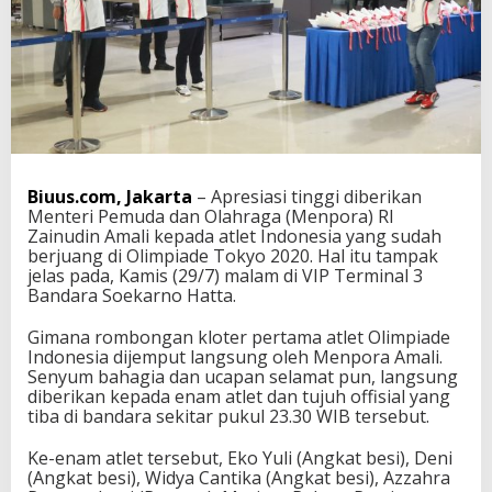
e
r
P
e
r
t
a
m
a
A
Biuus.com, Jakarta
– Apresiasi tinggi diberikan
t
Menteri Pemuda dan Olahraga (Menpora) RI
l
Zainudin Amali kepada atlet Indonesia yang sudah
e
berjuang di Olimpiade Tokyo 2020. Hal itu tampak
t
jelas pada, Kamis (29/7) malam di VIP Terminal 3
O
Bandara Soekarno Hatta.
l
i
Gimana rombongan kloter pertama atlet Olimpiade
a
Indonesia dijemput langsung oleh Menpora Amali.
m
Senyum bahagia dan ucapan selamat pun, langsung
p
diberikan kepada enam atlet dan tujuh offisial yang
i
tiba di bandara sekitar pukul 23.30 WIB tersebut.
a
d
Ke-enam atlet tersebut, Eko Yuli (Angkat besi), Deni
e
(Angkat besi), Widya Cantika (Angkat besi), Azzahra
I