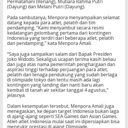
Permatahani (Renang), Mutiara Rahma Putri
n
(Dayung) dan Melani Putri (Dayung).
d
o
Pada sambutanya, Menpora menyampaikan selamat
n
datang kepada para atlet, pelatih dan tim
e
pendamping. “Kami menyambut secara resmi
s
kedatangan gelombang pertama dari kontingen
i
Indonesia yang terdiri dari beberapa atlet, pelatih
a
dan pendamping,” kata Menpora Amali.
D
i
“Saya juga sampaikan salam dari Bapak Presiden
j
Joko Widodo. Sekaligus ucapan terima kasih beliau
e
dan juga atas nama pemerintah penghargaan dan
m
aspirasi tinggi terhadap perjuangan para atlet,
p
pelatih dan tenaga pendukung yang sudah berlaga
u
di olimpiade tokyo dan tentu masih ada lagi
t
kontingen yang tanding dan nanti baru akan
L
kembali di tanah air sekitar tanggal 4 agustus,”
a
jelasnya.
n
g
Dalam kesempatan tersebut, Menpora Amali juga
s
menegaskan, ke depan target Indonesia bukan laga
u
di ajang-ajang seperti SEA Games dan Asian Games.
n
Atlet-atlet Indonesia mulai saat ini dipersiapkan bisa
g
mengukir prestasi di ajang Olimpiade.
M