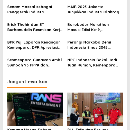
a
s
Senam Massal sebagai
MAIR 2025 Jakarta
Penggerak Industri
Tunjukkan Industri Olahraga
i
Olahraga: Momentum ISS
Jadi Mesin Ekonomi Baru
p
2025 untuk Ekonomi
Erick Thohir dan ST
Borobudur Marathon
Nasional
Burhanuddin Resmikan Kerja
Masuki Edisi Ke-9,
o
Sama Tata Kelola Hukum
Pemerintah Siap Perkuat
s
Program Pemuda dan
Kolaborasi
BPK Puji Laporan Keuangan
Perangi Narkoba Demi
Olahraga
Kemenpora, DPR Apresiasi
Indonesia Emas 2045,
Kinerja Menpora Dito
Kemenpora Gandeng BNN
Sesmenpora Gunawan Ambil
NPC Indonesia Bakal Jadi
Sumpah 96 PPPK dan
Tuan Rumah, Kemenpora
Serahkan SK Kepada 52
Kucurkan Bantuan Dana
CPNS
Tahap II
Jangan Lewatkan
Kemana Harga Saham
PLN Enjiniring Perluas