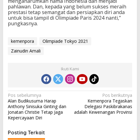
mengaharumkan nama Indonesia dan menjadi
pahlawan. Dan, kepada yang belum sukses meraih
prestasi tetap semangat dan persiapkan diri anda
untuk bisa tampil di Olimpiade Paris 2024 nanti,”
pungkasnya.
kemenpora
Olimpiade Tokyo 2021
Zainudin Amali
Ikuti Kami
N
Pos sebelumnya
Pos berikutnya
Alan Budikusuma Harap
Kemenpora Tegaskan
a
Anthony Sinisuka Ginting dan
Delegasi Paskibrakanas
v
Jonatan Christie Tetap Jaga
adalah Kewenangan Provinsi
Kepercayaan Diri
i
g
Posting Terkait