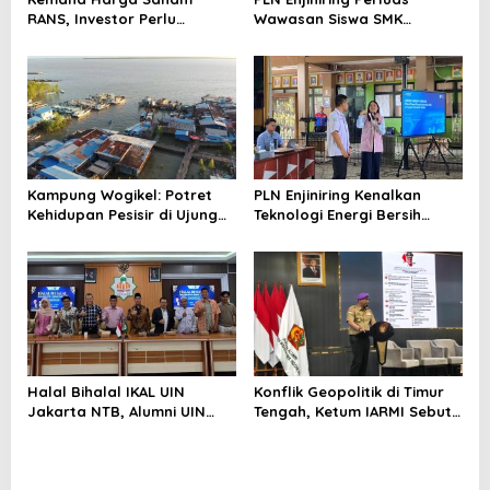
RANS, Investor Perlu
Wawasan Siswa SMK
Cermati Fundamental dan
tentang Tantangan
Menghindari Spekulasi
Perubahan Iklim
Berlebihan
Kampung Wogikel: Potret
PLN Enjiniring Kenalkan
Kehidupan Pesisir di Ujung
Teknologi Energi Bersih
Selatan Papua yang
kepada Pelajar Jakarta
Bertahan di Tengah
Keterbatasan
Halal Bihalal IKAL UIN
Konflik Geopolitik di Timur
Jakarta NTB, Alumni UIN
Tengah, Ketum IARMI Sebut
Jakarta Adalah Aset
Alumni Menwa Harus Ambil
Strategis
Peran Strategis