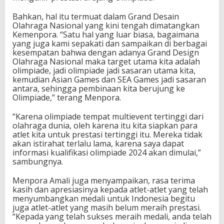
e
Bahkan, hal itu termuat dalam Grand Desain
n
Olahraga Nasional yang kini tengah dimatangkan
p
Kemenpora. “Satu hal yang luar biasa, bagaimana
o
yang juga kami sepakati dan sampaikan di berbagai
r
kesempatan bahwa dengan adanya Grand Design
a
Olahraga Nasional maka target utama kita adalah
A
olimpiade, jadi olimpiade jadi sasaran utama kita,
m
kemudian Asian Games dan SEA Games jadi sasaran
a
antara, sehingga pembinaan kita berujung ke
l
Olimpiade,” terang Menpora.
i
“Karena olimpiade tempat multievent tertinggi dari
olahraga dunia, oleh karena itu kita siapkan para
atlet kita untuk prestasi tertinggi itu. Mereka tidak
akan istirahat terlalu lama, karena saya dapat
informasi kualifikasi olimpiade 2024 akan dimulai,”
sambungnya.
Menpora Amali juga menyampaikan, rasa terima
kasih dan apresiasinya kepada atlet-atlet yang telah
menyumbangkan medali untuk Indonesia begitu
juga atlet-atlet yang masih belum meraih prestasi.
“Kepada yang telah sukses meraih medali, anda telah