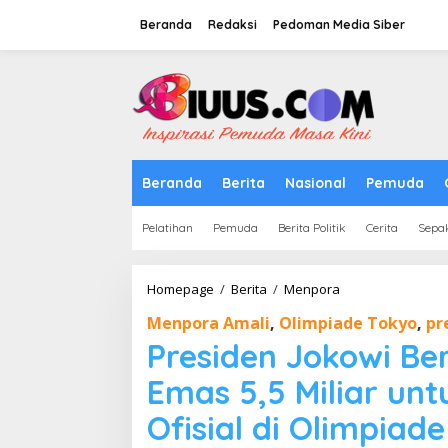
Lewati
ke
Beranda
Redaksi
Pedoman Media Siber
konten
tutup
Beranda
Berita
Nasional
Pemuda
Pelatihan
Pemuda
Berita Politik
Cerita
Sepa
Presiden
Homepage
/
Berita
/
Menpora
Jokowi
Menpora Amali
,
Olimpiade Tokyo
,
pr
Berikan
Bonus
Presiden Jokowi Be
Peraih
Medali
Emas 5,5 Miliar untu
Emas
5,5
Ofisial di Olimpiad
Miliar