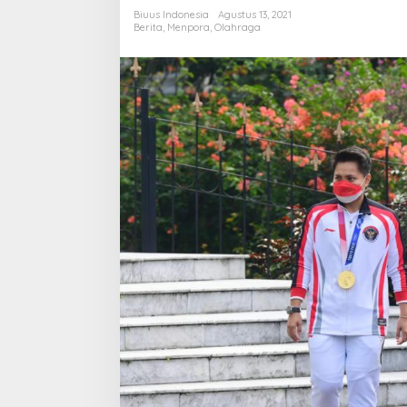
untuk
Biuus Indonesia
Agustus 13, 2021
Atlet,
Berita
,
Menpora
,
Olahraga
Pelatih
dan
Ofisial
di
Olimpiade
Tokyo
2020