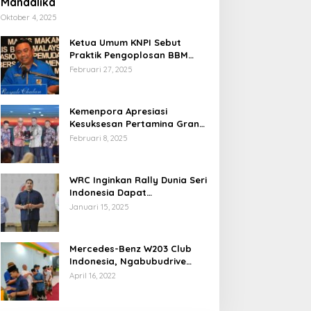
Mandalika
Oktober 4, 2025
Ketua Umum KNPI Sebut
Praktik Pengoplosan BBM
Cederai Kepercayaan
Februari 27, 2025
Masyarakat
Kemenpora Apresiasi
Kesuksesan Pertamina Grand
Prix of Indonesia 2024
Februari 8, 2025
WRC Inginkan Rally Dunia Seri
Indonesia Dapat
Terselenggara 2026
Januari 15, 2025
Mendatang
Mercedes-Benz W203 Club
Indonesia, Ngabubudrive
Ramadhan 2022
April 16, 2022