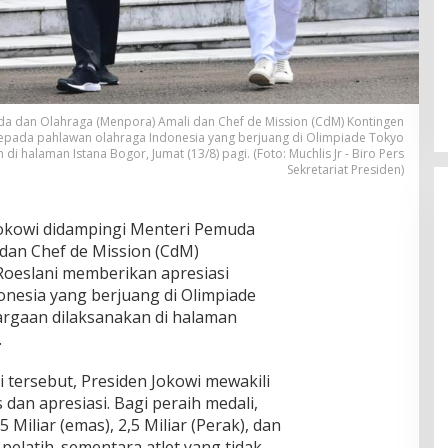
a dan Olahraga (Menpora) Amali dan Chef de Mission (CdM) Kontingen
kepada pahlawan olahraga Indonesia yang berjuang di Olimpiade Tokyo
 halaman Istana Bogor, Jumat (13/8) pagi. (Foto: Muchlis Jr - Biro Pers
Sekretariat Presiden)
Jokowi didampingi Menteri Pemuda
dan Chef de Mission (CdM)
Roeslani memberikan apresiasi
nesia yang berjuang di Olimpiade
rgaan dilaksanakan di halaman
.
 tersebut, Presiden Jokowi mewakili
an apresiasi. Bagi peraih medali,
Miliar (emas), 2,5 Miliar (Perak), dan
 pelatih. sementara atlet yang tidak