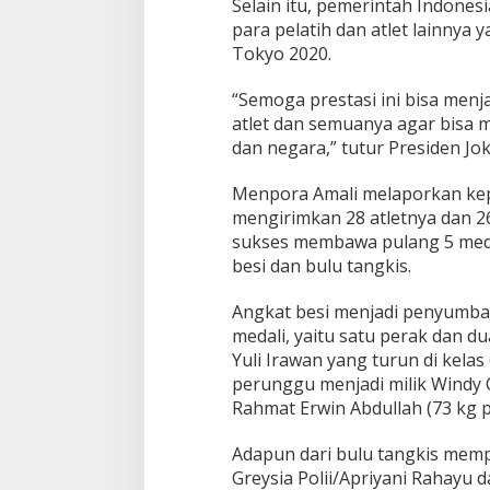
Selain itu, pemerintah Indone
para pelatih dan atlet lainnya 
Tokyo 2020.
“Semoga prestasi ini bisa menja
atlet dan semuanya agar bisa 
dan negara,” tutur Presiden Jok
Enam Pejabat Bar
Menpora Amali melaporkan kep
di Kejati Kepri ol
mengirimkan 28 atletnya dan 26
Sudarso
Di Berita, Politik
|
Novem
sukses membawa pulang 5 meda
besi dan bulu tangkis.
Angkat besi menjadi penyumban
medali, yaitu satu perak dan d
Yuli Irawan yang turun di kelas
perunggu menjadi milik Windy C
Rahmat Erwin Abdullah (73 kg p
Adapun dari bulu tangkis mem
Greysia Polii/Apriyani Rahayu 