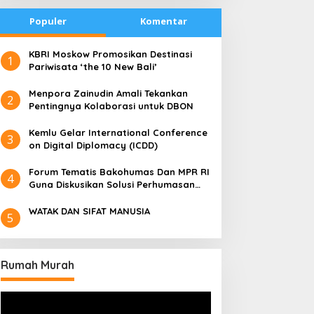
Populer
Komentar
​KBRI Moskow Promosikan Destinasi
1
Pariwisata ‘the 10 New Bali’
​Menpora Zainudin Amali Tekankan
2
Pentingnya Kolaborasi untuk DBON
​Kemlu Gelar International Conference
3
on Digital Diplomacy (ICDD)
Forum Tematis Bakohumas Dan MPR RI
4
Guna Diskusikan Solusi Perhumasan
Juga Tuk Perkuat Lembaga Masing –
Masing
WATAK DAN SIFAT MANUSIA
5
Rumah Murah
Pemutar
Video