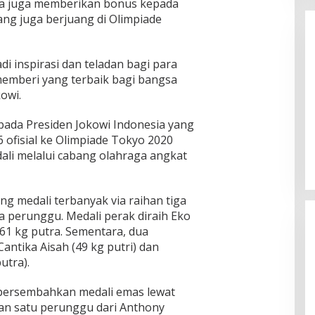
sia juga memberikan bonus kepada
yang juga berjuang di Olimpiade
di inspirasi dan teladan bagi para
memberi yang terbaik bagi bangsa
owi.
u Resmi Dilantik
Koordinator ARPN Mario Sebut
ada Presiden Jokowi Indonesia yang
eh J. Devy
Perseteruan TNI-POLRI Sengaja
 ofisial ke Olimpiade Tokyo 2020
dilakukan Provokator
ber 3, 2025
Di Berita, Pemuda, Politik
|
September 14, 2025
li melalui cabang olahraga angkat
g medali terbanyak via raihan tiga
ua perunggu. Medali perak diraih Eko
 61 kg putra. Sementara, dua
antika Aisah (49 kg putri) dan
utra).
persembahkan medali emas lewat
dan satu perunggu dari Anthony