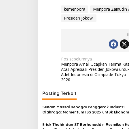
kemenpora
Menpora Zainudin 
Presiden jokowi
I
Navigasi
Pos sebelumnya
Menpora Amali Ucapkan Terima Kas
pos
Atas Apresiasi Presiden Jokowi untu
Atlet Indonesia di Olimpiade Tokyo
2020
Posting Terkait
Senam Massal sebagai Penggerak Industri
Olahraga: Momentum ISS 2025 untuk Ekonom
Nasional
Erick Thohir dan ST Burhanuddin Resmikan Ke