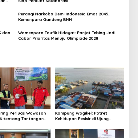
dan
Siap Perkuat Kolaborasi
Perangi Narkoba Demi Indonesia Emas 2045,
Kemenpora Gandeng BNN
Wamenpora Taufik Hidayat: Panjat Tebing Jadi
Cabor Prioritas Menuju Olimpiade 2028
niring Perluas Wawasan
Kampung Wogikel: Potret
angan
Kehidupan Pesisir di Ujung
n Iklim
Selatan Papua yang Bertahan di
Tengah Keterbatasan