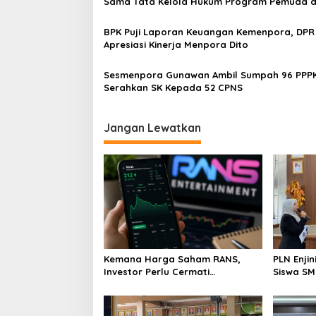
Sama Tata Kelola Hukum Program Pemuda 
Olahraga
BPK Puji Laporan Keuangan Kemenpora, DPR
Apresiasi Kinerja Menpora Dito
Sesmenpora Gunawan Ambil Sumpah 96 PPPK dan
Serahkan SK Kepada 52 CPNS
Jangan Lewatkan
Kemana Harga Saham RANS,
PLN Enji
Investor Perlu Cermati
Siswa SMK tentang Tant
Fundamental dan Menghindari
Perubaha
Spekulasi Berlebihan