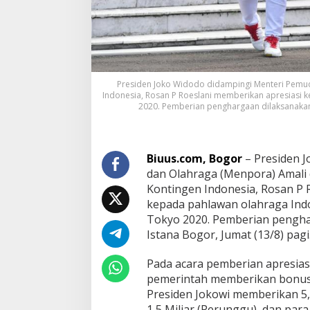
Presiden Joko Widodo didampingi Menteri Pemud
Indonesia, Rosan P Roeslani memberikan apresiasi 
2020. Pemberian penghargaan dilaksanakan di
Biuus.com, Bogor
– Presiden 
dan Olahraga (Menpora) Amali 
Kontingen Indonesia, Rosan P 
kepada pahlawan olahraga Indo
Tokyo 2020. Pemberian pengha
Istana Bogor, Jumat (13/8) pagi
Pada acara pemberian apresiasi
pemerintah memberikan bonus d
Presiden Jokowi memberikan 5,5 
1,5 Miliar (Perunggu), dan para