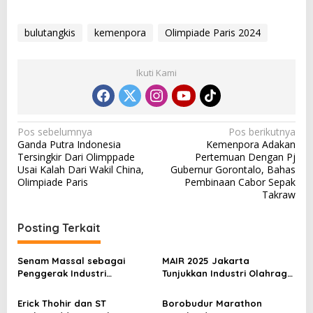
d
e
bulutangkis
kemenpora
Olimpiade Paris 2024
2
0
2
4
Ikuti Kami
P
a
r
i
N
Pos sebelumnya
Pos berikutnya
s
Ganda Putra Indonesia
Kemenpora Adakan
a
Tersingkir Dari Olimppade
Pertemuan Dengan Pj
v
Usai Kalah Dari Wakil China,
Gubernur Gorontalo, Bahas
Olimpiade Paris
Pembinaan Cabor Sepak
i
Takraw
g
a
Posting Terkait
s
Senam Massal sebagai
MAIR 2025 Jakarta
i
Penggerak Industri
Tunjukkan Industri Olahraga
p
Olahraga: Momentum ISS
Jadi Mesin Ekonomi Baru
2025 untuk Ekonomi
Erick Thohir dan ST
Borobudur Marathon
o
Nasional