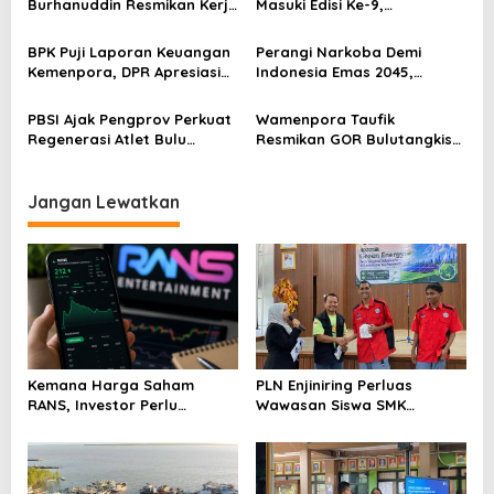
Burhanuddin Resmikan Kerja
Masuki Edisi Ke-9,
s
Sama Tata Kelola Hukum
Pemerintah Siap Perkuat
Program Pemuda dan
Kolaborasi
BPK Puji Laporan Keuangan
Perangi Narkoba Demi
Olahraga
Kemenpora, DPR Apresiasi
Indonesia Emas 2045,
Kinerja Menpora Dito
Kemenpora Gandeng BNN
PBSI Ajak Pengprov Perkuat
Wamenpora Taufik
Regenerasi Atlet Bulu
Resmikan GOR Bulutangkis
Tangkis
Pusdik Lantas Smash
Jangan Lewatkan
Kemana Harga Saham
PLN Enjiniring Perluas
RANS, Investor Perlu
Wawasan Siswa SMK
Cermati Fundamental dan
tentang Tantangan
Menghindari Spekulasi
Perubahan Iklim
Berlebihan