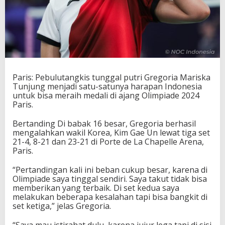
r
i
a
M
a
r
i
s
Paris: Pebulutangkis tunggal putri Gregoria Mariska
k
Tunjung menjadi satu-satunya harapan Indonesia
a
untuk bisa meraih medali di ajang Olimpiade 2024
J
Paris.
a
d
i
Bertanding Di babak 16 besar, Gregoria berhasil
S
mengalahkan wakil Korea, Kim Gae Un lewat tiga set
a
21-4, 8-21 dan 23-21 di Porte de La Chapelle Arena,
t
Paris.
u
-
“Pertandingan kali ini beban cukup besar, karena di
S
Olimpiade saya tinggal sendiri. Saya takut tidak bisa
a
memberikan yang terbaik. Di set kedua saya
t
melakukan beberapa kesalahan tapi bisa bangkit di
u
set ketiga,” jelas Gregoria.
n
y