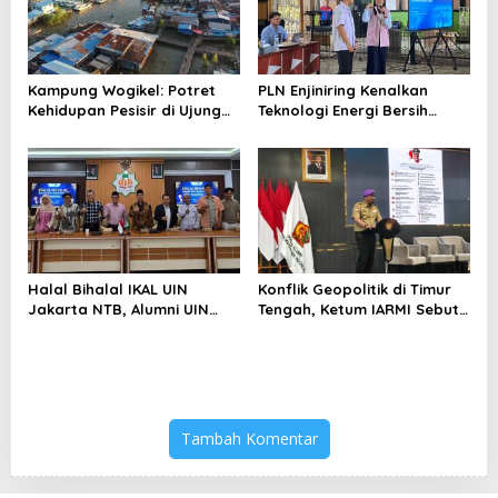
Kampung Wogikel: Potret
PLN Enjiniring Kenalkan
Kehidupan Pesisir di Ujung
Teknologi Energi Bersih
Selatan Papua yang
kepada Pelajar Jakarta
Bertahan di Tengah
Keterbatasan
Halal Bihalal IKAL UIN
Konflik Geopolitik di Timur
Jakarta NTB, Alumni UIN
Tengah, Ketum IARMI Sebut
Jakarta Adalah Aset
Alumni Menwa Harus Ambil
Strategis
Peran Strategis
Tambah Komentar