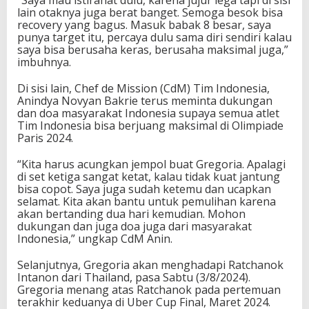
“Saya mau istirahat dulu, karena jujur lega tapi di sisi
a
lain otaknya juga berat banget. Semoga besok bisa
H
recovery yang bagus. Masuk babak 8 besar, saya
a
punya target itu, percaya dulu sama diri sendiri kalau
r
saya bisa berusaha keras, berusaha maksimal juga,”
a
imbuhnya.
p
a
Di sisi lain, Chef de Mission (CdM) Tim Indonesia,
n
Anindya Novyan Bakrie terus meminta dukungan
I
dan doa masyarakat Indonesia supaya semua atlet
n
Tim Indonesia bisa berjuang maksimal di Olimpiade
d
Paris 2024.
o
n
“Kita harus acungkan jempol buat Gregoria. Apalagi
e
di set ketiga sangat ketat, kalau tidak kuat jantung
s
bisa copot. Saya juga sudah ketemu dan ucapkan
i
selamat. Kita akan bantu untuk pemulihan karena
a
akan bertanding dua hari kemudian. Mohon
,
dukungan dan juga doa juga dari masyarakat
O
Indonesia,” ungkap CdM Anin.
l
i
Selanjutnya, Gregoria akan menghadapi Ratchanok
m
Intanon dari Thailand, pasa Sabtu (3/8/2024).
p
Gregoria menang atas Ratchanok pada pertemuan
i
terakhir keduanya di Uber Cup Final, Maret 2024.
a