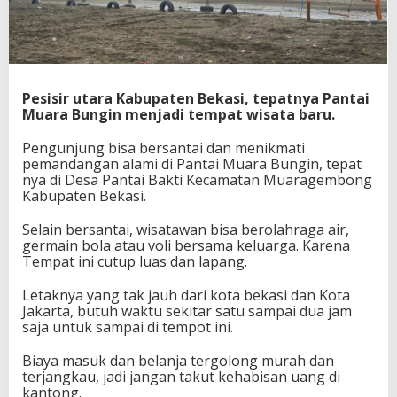
e
b
o
c
o
r
Pesisir utara Kabupaten Bekasi, tepatnya Pantai
a
Muara Bungin menjadi tempat wisata baru.
n
M
Pengunjung bisa bersantai dan menikmati
i
pemandangan alami di Pantai Muara Bungin, tepat
n
nya di Desa Pantai Bakti Kecamatan Muaragembong
y
Kabupaten Bekasi.
a
k
Selain bersantai, wisatawan bisa berolahraga air,
J
germain bola atau voli bersama keluarga. Karena
a
Tempat ini cutup luas dan lapang.
d
i
Letaknya yang tak jauh dari kota bekasi dan Kota
T
Jakarta, butuh waktu sekitar satu sampai dua jam
e
saja untuk sampai di tempot ini.
m
p
Biaya masuk dan belanja tergolong murah dan
a
terjangkau, jadi jangan takut kehabisan uang di
t
kantong.
W