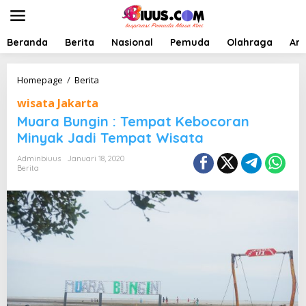
L
e
w
a
Beranda
Berita
Nasional
Pemuda
Olahraga
Art
t
i
k
M
Homepage
/
Berita
e
u
wisata Jakarta
k
a
o
r
Muara Bungin : Tempat Kebocoran
n
a
Minyak Jadi Tempat Wisata
t
B
e
u
Adminbiuus
Januari 18, 2020
n
n
Berita
g
i
n
:
T
e
m
p
a
t
K