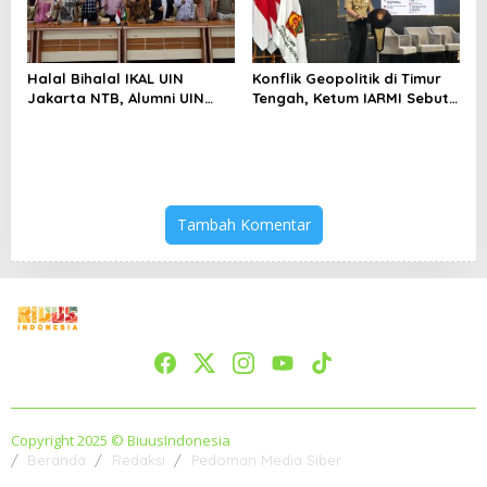
Halal Bihalal IKAL UIN
Konflik Geopolitik di Timur
Jakarta NTB, Alumni UIN
Tengah, Ketum IARMI Sebut
Jakarta Adalah Aset
Alumni Menwa Harus Ambil
Strategis
Peran Strategis
Tambah Komentar
Copyright 2025 © BiuusIndonesia
Beranda
Redaksi
Pedoman Media Siber