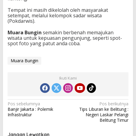
i
s
Tempat ini masih dikelolah oleh masyarakat
a
setempat, melalui kelompok sadar wisata
t
(Pokdarwis).
a
Muara Bungin
semakin berbenah memajukan
wisata untuk kepuasan pengunjung, seperti spot-
spot foto yang patut anda coba.
Muara Bungin
Ikuti Kami
N
Pos sebelumnya
Pos berikutnya
Banjir Jakarta : Polemik
Tips Liburan ke Belitung :
a
Infrastruktur
Negeri Laskar Pelangi
v
Belitung Timur
i
Jangan Lewatkan