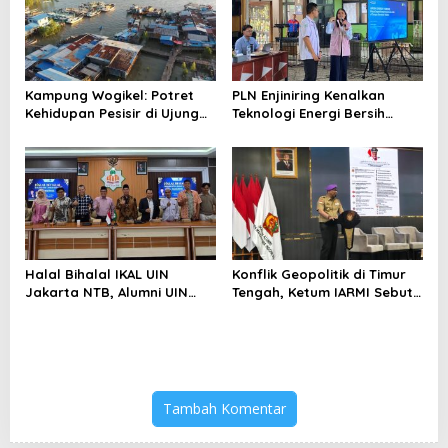
Kampung Wogikel: Potret
PLN Enjiniring Kenalkan
Kehidupan Pesisir di Ujung
Teknologi Energi Bersih
Selatan Papua yang
kepada Pelajar Jakarta
Bertahan di Tengah
Keterbatasan
Halal Bihalal IKAL UIN
Konflik Geopolitik di Timur
Jakarta NTB, Alumni UIN
Tengah, Ketum IARMI Sebut
Jakarta Adalah Aset
Alumni Menwa Harus Ambil
Strategis
Peran Strategis
Tambah Komentar