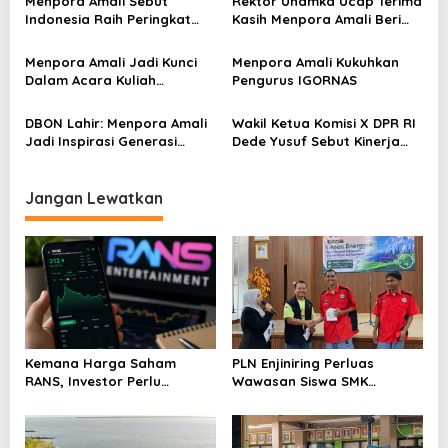
Menpora Amali Sebut
Rektor Uhamka Ucap Terima
p
Indonesia Raih Peringkat
Kasih Menpora Amali Beri
Tiga SEA Games
Wawasan Baru ke Uhamka
o
Menpora Amali Jadi Kunci
Menpora Amali Kukuhkan
s
Dalam Acara Kuliah
Pengurus IGORNAS
Universitas Muhammadiyah
DBON Lahir: Menpora Amali
Wakil Ketua Komisi X DPR RI
Jadi Inspirasi Generasi
Dede Yusuf Sebut Kinerja
Muda Indonesia
Kemenpora Patut Dicontoh
Jangan Lewatkan
Kemana Harga Saham
PLN Enjiniring Perluas
RANS, Investor Perlu
Wawasan Siswa SMK
Cermati Fundamental dan
tentang Tantangan
Menghindari Spekulasi
Perubahan Iklim
Berlebihan