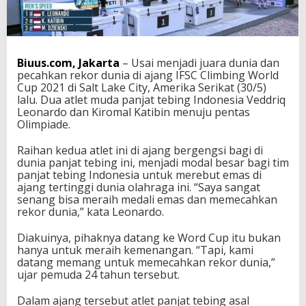
n
i
a
,
D
Biuus.com, Jakarta
– Usai menjadi juara dunia dan
u
pecahkan rekor dunia di ajang IFSC Climbing World
a
Cup 2021 di Salt Lake City, Amerika Serikat (30/5)
A
lalu. Dua atlet muda panjat tebing Indonesia Veddriq
t
Leonardo dan Kiromal Katibin menuju pentas
l
Olimpiade.
e
t
Raihan kedua atlet ini di ajang bergengsi bagi di
P
dunia panjat tebing ini, menjadi modal besar bagi tim
a
panjat tebing Indonesia untuk merebut emas di
n
ajang tertinggi dunia olahraga ini. “Saya sangat
j
senang bisa meraih medali emas dan memecahkan
a
rekor dunia,” kata Leonardo.
t
I
Diakuinya, pihaknya datang ke Word Cup itu bukan
n
hanya untuk meraih kemenangan. “Tapi, kami
i
datang memang untuk memecahkan rekor dunia,”
S
ujar pemuda 24 tahun tersebut.
i
a
Dalam ajang tersebut atlet panjat tebing asal
p