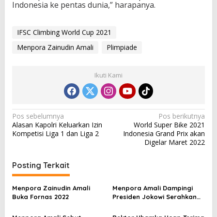
Indonesia ke pentas dunia,” harapanya.
IFSC Climbing World Cup 2021
Menpora Zainudin Amali
Plimpiade
Ikuti Kami
N
Pos sebelumnya
Pos berikutnya
Alasan Kapolri Keluarkan Izin
World Super Bike 2021
a
Kompetisi Liga 1 dan Liga 2
Indonesia Grand Prix akan
v
Digelar Maret 2022
i
Posting Terkait
g
a
Menpora Zainudin Amali
Menpora Amali Dampingi
s
Buka Fornas 2022
Presiden Jokowi Serahkan
Bonus Atlet Peraih Medali
i
SEA Games 2021