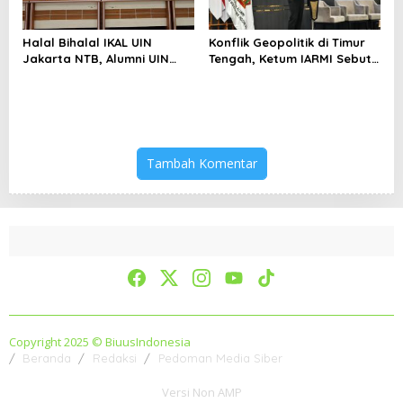
Halal Bihalal IKAL UIN
Konflik Geopolitik di Timur
Jakarta NTB, Alumni UIN
Tengah, Ketum IARMI Sebut
Jakarta Adalah Aset
Alumni Menwa Harus Ambil
Strategis
Peran Strategis
Tambah Komentar
Copyright 2025 © BiuusIndonesia
Beranda
Redaksi
Pedoman Media Siber
Versi Non AMP