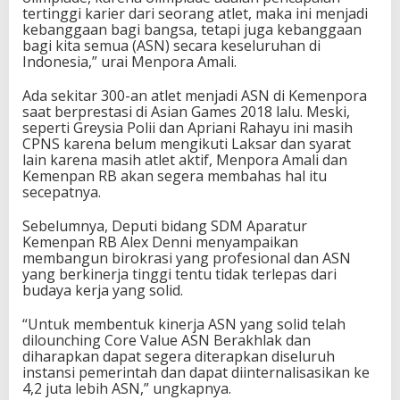
tertinggi karier dari seorang atlet, maka ini menjadi
a
kebanggaan bagi bangsa, tetapi juga kebanggaan
bagi kita semua (ASN) secara keseluruhan di
Indonesia,” urai Menpora Amali.
Ada sekitar 300-an atlet menjadi ASN di Kemenpora
saat berprestasi di Asian Games 2018 lalu. Meski,
seperti Greysia Polii dan Apriani Rahayu ini masih
CPNS karena belum mengikuti Laksar dan syarat
lain karena masih atlet aktif, Menpora Amali dan
Kemenpan RB akan segera membahas hal itu
secepatnya.
Sebelumnya, Deputi bidang SDM Aparatur
Kemenpan RB Alex Denni menyampaikan
membangun birokrasi yang profesional dan ASN
yang berkinerja tinggi tentu tidak terlepas dari
budaya kerja yang solid.
“Untuk membentuk kinerja ASN yang solid telah
dilounching Core Value ASN Berakhlak dan
diharapkan dapat segera diterapkan diseluruh
instansi pemerintah dan dapat diinternalisasikan ke
4,2 juta lebih ASN,” ungkapnya.