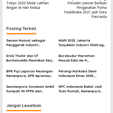
a
Tokyo 2020 Mulai Latihan
Presiden Jokowi Berikan
v
Ringan di Hari Kedua
Pengarahan Purna
Paskibraka 2021 Jadi Duta
i
Pancasila
g
a
Posting Terkait
s
Senam Massal sebagai
MAIR 2025 Jakarta
i
Penggerak Industri
Tunjukkan Industri Olahraga
p
Olahraga: Momentum ISS
Jadi Mesin Ekonomi Baru
2025 untuk Ekonomi
Erick Thohir dan ST
Borobudur Marathon
o
Nasional
Burhanuddin Resmikan Kerja
Masuki Edisi Ke-9,
s
Sama Tata Kelola Hukum
Pemerintah Siap Perkuat
Program Pemuda dan
Kolaborasi
BPK Puji Laporan Keuangan
Perangi Narkoba Demi
Olahraga
Kemenpora, DPR Apresiasi
Indonesia Emas 2045,
Kinerja Menpora Dito
Kemenpora Gandeng BNN
Sesmenpora Gunawan Ambil
NPC Indonesia Bakal Jadi
Sumpah 96 PPPK dan
Tuan Rumah, Kemenpora
Serahkan SK Kepada 52
Kucurkan Bantuan Dana
CPNS
Tahap II
Jangan Lewatkan