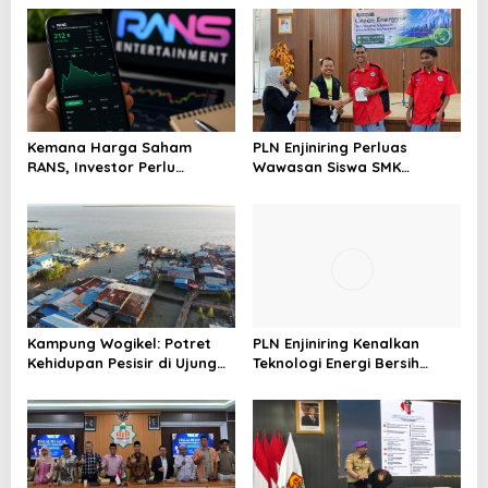
Kemana Harga Saham
PLN Enjiniring Perluas
RANS, Investor Perlu
Wawasan Siswa SMK
Cermati Fundamental dan
tentang Tantangan
Menghindari Spekulasi
Perubahan Iklim
Berlebihan
Kampung Wogikel: Potret
PLN Enjiniring Kenalkan
Kehidupan Pesisir di Ujung
Teknologi Energi Bersih
Selatan Papua yang
kepada Pelajar Jakarta
Bertahan di Tengah
Keterbatasan