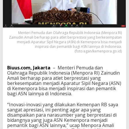
i
H
a
r
a
p
Menteri Pemuda dan Olahraga Republik Indonesia (Menpora RI)
A
Zainudin Amali berharap para atlet berprestasi yang berkesempatan
S
menjadi Aparatur Sipil Negara (ASN) di Kemenpora bisa menjadi
N
inspirasi dan pemantik bagi ASN lainnya di Indonesia.
A
(foto:egan/kemenpora.go.id)
t
l
e
Biuus.com, Jakarta
– Menteri Pemuda dan
t
Olahraga Republik Indonesia (Menpora RI) Zainudin
B
Amali berharap para atlet berprestasi yang
e
berkesempatan menjadi Aparatur Sipil Negara (ASN)
r
di Kemenpora bisa menjadi inspirasi dan pemantik
p
bagi ASN lainnya di Indonesia.
r
e
“Inovasi-inovasi yang dilakukan Kemenpan RB saya
s
sangat apresiasi, ini penting agar apa yang
t
disampaikan para narasumber yang berprestasi di
a
bidangnya yang juga ASN Kemenpora menjadi
s
pemantik bagi ASN lainnya,” ucap Menpora Amali
i