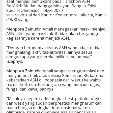
saat menjadi pembicara pada Talkshow ASN
M
BerAKHLAK dan bangga Melayani Bangsa ‘Edisi
e
Spesial Olimpiade Tokyo 2020’
n
secara virtual dari Kantor Kemenpora, Jakarta, Kamis
j
(19/8) siang.
a
d
Menpora Zainudin Amali menegaskan meski menjadi
i
ASN, atlet yang masih aktif tidak akan terganggu
I
kegiatannya karena menjadi ASN.
n
s
“Dengan beragam aktivitas ASN yang ada, itu tidak
p
menghalangi aktivitas-aktivitas lainnya sesuai
i
dengan apa yang mereka miliki sebelumnya,”
r
ucapnya.
a
s
Menpora Zainudin Amali sangat mengapresiasi dan
i
menyambut baik atas inisiasi Kemenpan RB karena
A
keberadaan ASN di Indonesia dari waktu ke waktu
S
harus direfresh, tentang apa yang menjadi tugas,
N
fungsi dan kewajibannya.
L
a
“Misalnya, seperti atlet angkat besi, pebulutangkis
i
dan wasit yang sudah berprestasi mengharumkan
n
nama bangsa di tingkat internasional yakni di
n
olimpiade, karena olimpiade adalah pencapaian
y