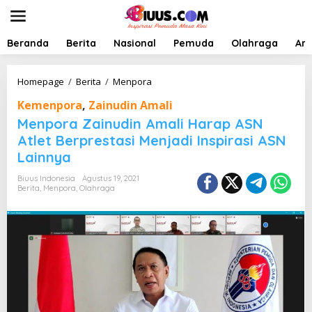
L
e
w
a
Beranda
Berita
Nasional
Pemuda
Olahraga
Art
t
i
k
M
Homepage
/
Berita
/
Menpora
e
e
Kemenpora
,
Zainudin Amali
k
n
o
p
Menpora Zainudin Amali Harap ASN
n
o
Atlet Berprestasi Menjadi Inspirasi ASN
t
r
Lainnya
e
a
n
Z
Biuus Indonesia
Agustus 19, 2021
a
Berita
,
Menpora
,
Olahraga
i
n
u
d
i
n
A
m
a
l