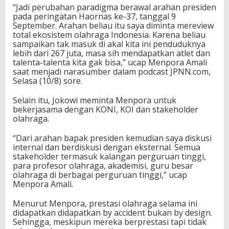
“Jadi perubahan paradigma berawal arahan presiden
P
pada peringatan Haornas ke-37, tanggal 9
a
September. Arahan beliau itu saya diminta mereview
n
total ekosistem olahraga Indonesia. Karena beliau
j
sampaikan tak masuk di akal kita ini penduduknya
a
lebih dari 267 juta, masa sih mendapatkan atlet dan
n
talenta-talenta kita gak bisa,” ucap Menpora Amali
g
saat menjadi narasumber dalam podcast JPNN.com,
Selasa (10/8) sore.
Selain itu, Jokowi meminta Menpora untuk
bekerjasama dengan KONI, KOI dan stakeholder
olahraga.
“Dari arahan bapak presiden kemudian saya diskusi
internal dan berdiskusi dengan eksternal. Semua
stakeholder termasuk kalangan perguruan tinggi,
para profesor olahraga, akademisi, guru besar
olahraga di berbagai perguruan tinggi,” ucap
Menpora Amali.
Menurut Menpora, prestasi olahraga selama ini
didapatkan didapatkan by accident bukan by design.
Sehingga, meskipun mereka berprestasi tapi tidak