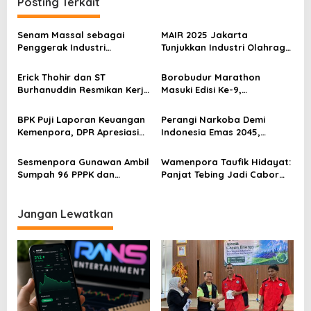
a
Posting Terkait
s
Senam Massal sebagai
MAIR 2025 Jakarta
i
Penggerak Industri
Tunjukkan Industri Olahraga
p
Olahraga: Momentum ISS
Jadi Mesin Ekonomi Baru
2025 untuk Ekonomi
Erick Thohir dan ST
Borobudur Marathon
o
Nasional
Burhanuddin Resmikan Kerja
Masuki Edisi Ke-9,
s
Sama Tata Kelola Hukum
Pemerintah Siap Perkuat
Program Pemuda dan
Kolaborasi
BPK Puji Laporan Keuangan
Perangi Narkoba Demi
Olahraga
Kemenpora, DPR Apresiasi
Indonesia Emas 2045,
Kinerja Menpora Dito
Kemenpora Gandeng BNN
Sesmenpora Gunawan Ambil
Wamenpora Taufik Hidayat:
Sumpah 96 PPPK dan
Panjat Tebing Jadi Cabor
Serahkan SK Kepada 52
Prioritas Menuju Olimpiade
CPNS
2028
Jangan Lewatkan