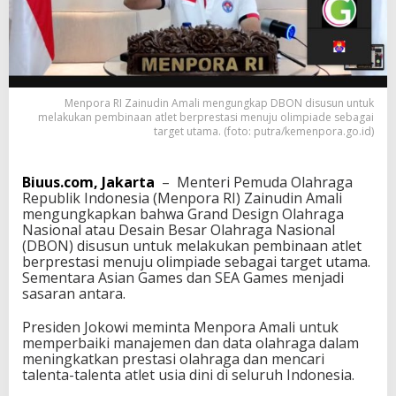
n
D
B
O
N
u
Menpora RI Zainudin Amali mengungkap DBON disusun untuk
n
melakukan pembinaan atlet berprestasi menuju olimpiade sebagai
t
target utama. (foto: putra/kemenpora.go.id)
u
k
O
Biuus.com, Jakarta
– Menteri Pemuda Olahraga
l
Republik Indonesia (Menpora RI) Zainudin Amali
i
mengungkapkan bahwa Grand Design Olahraga
m
Nasional atau Desain Besar Olahraga Nasional
p
(DBON) disusun untuk melakukan pembinaan atlet
i
berprestasi menuju olimpiade sebagai target utama.
a
Sementara Asian Games dan SEA Games menjadi
d
sasaran antara.
e
J
Presiden Jokowi meminta Menpora Amali untuk
a
memperbaiki manajemen dan data olahraga dalam
n
meningkatkan prestasi olahraga dan mencari
g
talenta-talenta atlet usia dini di seluruh Indonesia.
k
a