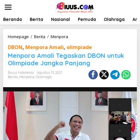
L
e
w
a
Beranda
Berita
Nasional
Pemuda
Olahraga
Art
t
i
k
M
Homepage
/
Berita
/
Menpora
e
e
DBON
,
Menpora Amali
,
olimpiade
k
n
o
p
Menpora Amali Tegaskan DBON untuk
n
o
Olimpiade Jangka Panjang
t
r
e
a
Biuus Indonesia
Agustus 13, 2021
n
A
Berita
,
Menpora
,
Olahraga
m
a
l
i
T
e
g
a
s
k
a