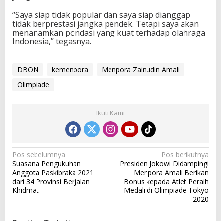
“Saya siap tidak popular dan saya siap dianggap
tidak berprestasi jangka pendek. Tetapi saya akan
menanamkan pondasi yang kuat terhadap olahraga
Indonesia,” tegasnya.
DBON
kemenpora
Menpora Zainudin Amali
Olimpiade
Ikuti Kami
N
Pos sebelumnya
Pos berikutnya
Suasana Pengukuhan
Presiden Jokowi Didampingi
a
Anggota Paskibraka 2021
Menpora Amali Berikan
v
dari 34 Provinsi Berjalan
Bonus kepada Atlet Peraih
Khidmat
Medali di Olimpiade Tokyo
i
2020
g