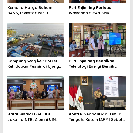
Kemana Harga Saham
PLN Enjiniring Perluas
RANS, Investor Perlu
Wawasan Siswa SMK
Cermati Fundamental dan
tentang Tantangan
Menghindari Spekulasi
Perubahan Iklim
Berlebihan
Kampung Wogikel: Potret
PLN Enjiniring Kenalkan
Kehidupan Pesisir di Ujung
Teknologi Energi Bersih
Selatan Papua yang
kepada Pelajar Jakarta
Bertahan di Tengah
Keterbatasan
Halal Bihalal IKAL UIN
Konflik Geopolitik di Timur
Jakarta NTB, Alumni UIN
Tengah, Ketum IARMI Sebut
Jakarta Adalah Aset
Alumni Menwa Harus Ambil
Strategis
Peran Strategis